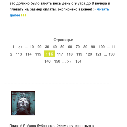
это должно было занять весь день с 9 утра до 8 вечера и
плевать на размер оплаты, экспириенс важнее! ))
Читать
далее
Страницы:
1
<<
...
10
20
30
40
50
60
70
80
90
100
...
11
116
2
113
114
115
117
118
119
120
121
...
130
140
150
...
>>
154
Привет! Я Маша Дубровская. Живу и путешествую в