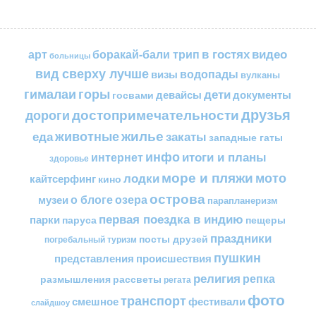
в гостях
видео
арт
боракай-бали трип
больницы
вид сверху лучше
водопады
визы
вулканы
горы
гималаи
дети
документы
госвами
девайсы
друзья
достопримечательности
дороги
жилье
еда
животные
закаты
западные гаты
инфо
итоги и планы
интернет
здоровье
море и пляжи
мото
лодки
кайтсерфинг
кино
острова
о блоге
озера
музеи
парапланеризм
первая поездка в индию
парки
пещеры
паруса
праздники
посты друзей
погребальный туризм
пушкин
представления
происшествия
религия
репка
размышления
рассветы
регата
фото
транспорт
смешное
фестивали
слайдшоу