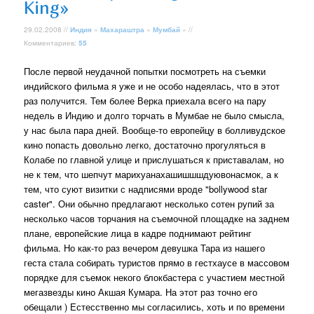
King»
29.02.2008 //
Индия
»
Махараштра
»
Мумбай
» //
Комментариев:
55
После первой неудачной попытки посмотреть на съемки
индийского фильма я уже и не особо надеялась, что в этот
раз получится. Тем более Верка приехала всего на пару
недель в Индию и долго торчать в Мумбае не было смысла,
у нас была пара дней. Вообще-то европейцу в болливудское
кино попасть довольно легко, достаточно прогуляться в
Колабе по главной улице и прислушаться к приставалам, но
не к тем, что шепчут марихуанахашишшшдуювонасмок, а к
тем, что суют визитки с надписями вроде "bollywood star
caster". Они обычно предлагают несколько сотен рупий за
несколько часов торчания на съемочной площадке на заднем
плане, европейские лица в кадре поднимают рейтинг
фильма. Но как-то раз вечером девушка Тара из нашего
геста стала собирать туристов прямо в гестхаусе в массовом
порядке для съемок некого блокбастера с участием местной
мегазвезды кино Акшая Кумара. На этот раз точно его
обещали ) Естесственно мы согласились, хоть и по времени