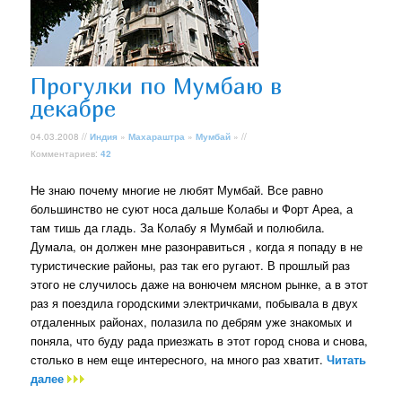
Прогулки по Мумбаю в
декабре
04.03.2008 //
Индия
»
Махараштра
»
Мумбай
» //
Комментариев:
42
Не знаю почему многие не любят Мумбай. Все равно
большинство не суют носа дальше Колабы и Форт Ареа, а
там тишь да гладь. За Колабу я Мумбай и полюбила.
Думала, он должен мне разонравиться , когда я попаду в не
туристические районы, раз так его ругают. В прошлый раз
этого не случилось даже на вонючем мясном рынке, а в этот
раз я поездила городскими электричками, побывала в двух
отдаленных районах, полазила по дебрям уже знакомых и
поняла, что буду рада приезжать в этот город снова и снова,
столько в нем еще интересного, на много раз хватит.
Читать
далее