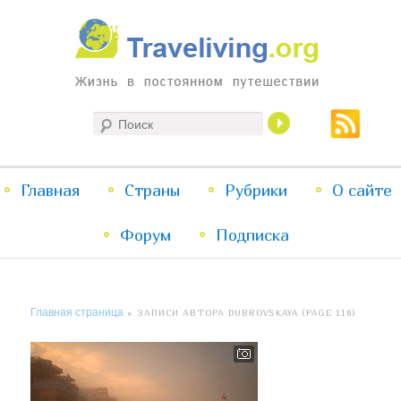
Жизнь в постоянном путешествии
Поиск
Traveliving
Главное
Главная
Страны
Перейти
Перейти
Рубрики
О сайте
меню
Форум
к
к
Подписка
основному
дополнительному
Главная страница
»
ЗАПИСИ АВТОРА DUBROVSKAYA
(PAGE 116)
содержимому
содержимому