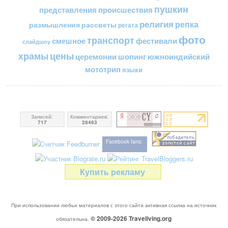
пушкин
представления
происшествия
религия
репка
размышления
рассветы
регата
фото
транспорт
смешное
фестивали
слайдшоу
цены
храмы
церемонии
шопинг
южноиндийский
мототрип
языки
Записей:
Комментариев:
717
28463
Facebook fans:
Купить рекламу
При использовании любых материалов с этого сайта активная ссылка на источник
© 2009-2026
Traveliving
.org
обязательна.