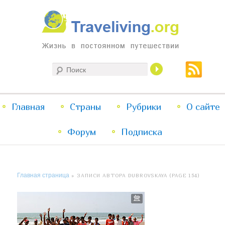
Жизнь в постоянном путешествии
Поиск
Traveliving
Главное
Главная
Страны
Перейти
Перейти
Рубрики
О сайте
меню
Форум
к
к
Подписка
основному
дополнительному
Главная страница
»
ЗАПИСИ АВТОРА DUBROVSKAYA
(PAGE 154)
содержимому
содержимому