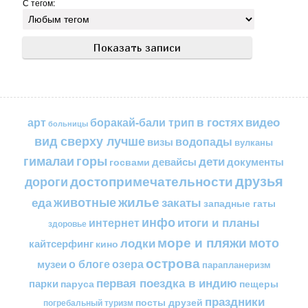
С тегом:
в гостях
видео
арт
боракай-бали трип
больницы
вид сверху лучше
водопады
визы
вулканы
горы
гималаи
дети
документы
госвами
девайсы
друзья
достопримечательности
дороги
жилье
еда
животные
закаты
западные гаты
инфо
итоги и планы
интернет
здоровье
море и пляжи
мото
лодки
кайтсерфинг
кино
острова
о блоге
озера
музеи
парапланеризм
первая поездка в индию
парки
пещеры
паруса
праздники
посты друзей
погребальный туризм