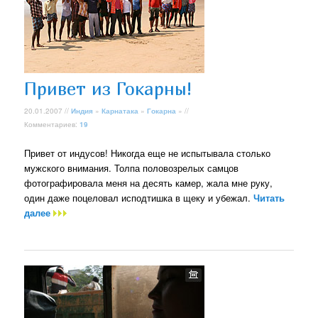
Привет из Гокарны!
20.01.2007 //
Индия
»
Карнатака
»
Гокарна
» //
Комментариев:
19
Привет от индусов! Никогда еще не испытывала столько
мужского внимания. Толпа половозрелых самцов
фотографировала меня на десять камер, жала мне руку,
один даже поцеловал исподтишка в щеку и убежал.
Читать
далее