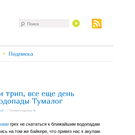
Поиск
Подписка
 трип, все еще день
водопады Тумалог
об
» // Комментариев:
6
лами
грех не скататься к ближайшим водопадам
ись на том же байкере, что привез нас к акулам.