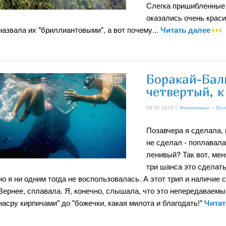
Слегка пришибленные 
оказались очень крас
назвала их "бриллиантовыми", а вот почему...
Читать далее
Боракай-Бал
четвертый, к
09.05.2015 //
Филиппины
»
Осл
Позавчера я сделала, 
не сделал - поплавал
ленивый? Так вот, мен
три шанса это сделать
но я ни одним тогда не воспользовалась. А этот трип и наличие
Вернее, сплавала. Я, конечно, слышала, что это непередаваемые
насру кирпичами" до "божечки, какая милота и благодать!"
Читат