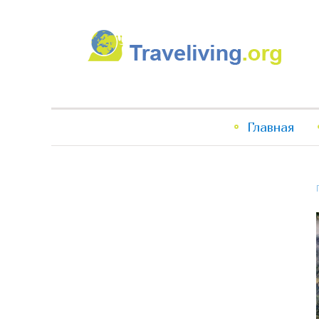
Traveliving
Главное
Главная
меню