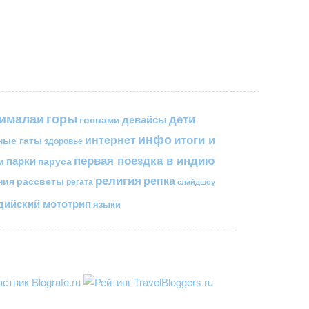
горы
гималаи
дети
госвами
девайсы
инфо
итоги и
интернет
ные гаты
здоровье
первая поездка в индию
парки
паруса
м
религия
репка
ния
рассветы
регата
слайдшоу
ийский мототрип
языки