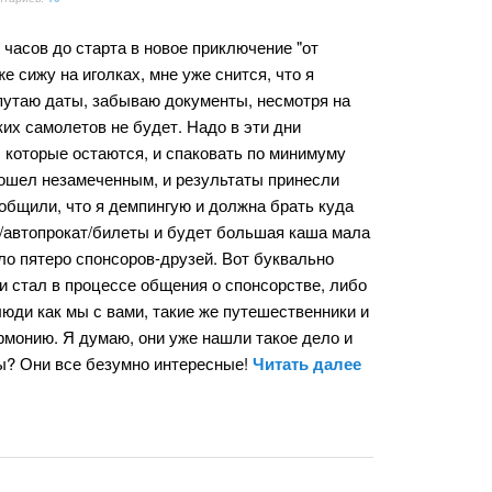
часов до старта в новое приключение "от
е сижу на иголках, мне уже снится, что я
путаю даты, забываю документы, несмотря на
аких самолетов не будет. Надо в эти дни
 которые остаются, и спаковать по минимуму
прошел незамеченным, и результаты принесли
ообщили, что я демпингую и должна брать куда
и/автопрокат/билеты и будет большая каша мала
шло пятеро спонсоров-друзей. Вот буквально
и стал в процессе общения о спонсорстве, либо
 люди как мы с вами, такие же путешественники и
армонию. Я думаю, они уже нашли такое дело и
ры? Они все безумно интересные!
Читать далее