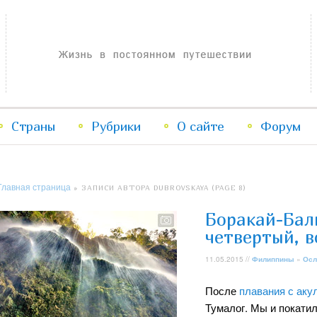
Жизнь в постоянном путешествии
Страны
Рубрики
Перейти
Перейти
О сайте
Форум
к
к
Главная страница
»
ЗАПИСИ АВТОРА DUBROVSKAYA
(PAGE 8)
основному
дополнительному
Боракай-Бали
содержимому
содержимому
четвертый, 
11.05.2015 //
Филиппины
»
Осл
После
плавания с аку
Тумалог. Мы и покатил