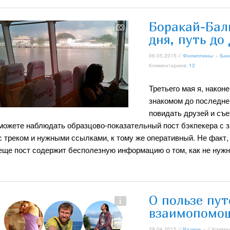
Боракай-Бал
дня, путь до
06.05.2015 //
Филиппины
»
Бак
Комментариев:
12
Третьего мая я, након
знакомом до последнег
повидать друзей и съе
можете наблюдать образцово-показательный пост бэкпекера с з
с треком и нужными ссылками, к тому же оперативный. Не факт, 
еще пост содержит бесполезную информацию о том, как не нужн
О пользе пу
взаимопомо
29.04.2015 //
Разное
» // Комме