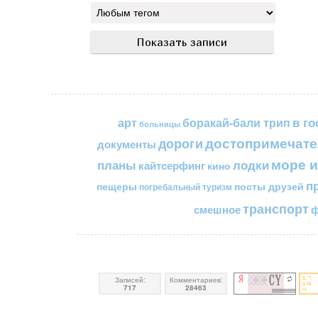
в го
арт
боракай-бали трип
больницы
достопримечате
дороги
документы
море и
планы
лодки
кайтсерфинг
кино
п
пещеры
посты друзей
погребальный туризм
транспорт
смешное
ф
Записей:
Комментариев:
717
28463