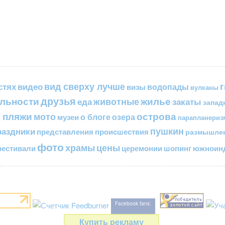
вид сверху лучше
стях
видео
водопады
визы
вулканы
друзья
льности
жилье
еда
животные
закаты
запад
 пляжи
острова
мото
о блоге
озера
музеи
парапланериз
пушкин
раздники
представления
происшествия
размышле
фото
цены
храмы
естивали
церемонии
шопинг
южноинд
Facebook fans:
Купить рекламу