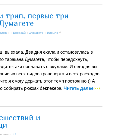
и трип, первые три
 Думагете
олод
» +
Боракай
+
Думагете
+
Илоило
//
ец, выехала. Два дня ехала и остановилась в
о таракана Думагете, чтобы передохнуть,
здить-таки поплавать с акулами. И сегодня вы
аписью всех видов транспорта и всех расходов,
что я смогу держать этот темп постоянно )) А
о собирать рюкзак бэкпекера.
Читать далее
тешествий и
щи
нтариев:
16