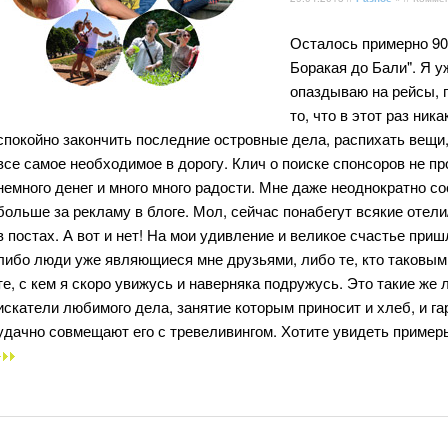
Осталось примерно 90 
Боракая до Бали". Я уж
опаздываю на рейсы, 
то, что в этот раз ник
спокойно закончить последние островные дела, распихать вещи,
все самое необходимое в дорогу. Клич о поиске спонсоров не 
немного денег и много много радости. Мне даже неоднократно с
больше за рекламу в блоге. Мол, сейчас понабегут всякие отел
в постах. А вот и нет! На мои удивление и великое счастье при
либо люди уже являющиеся мне друзьями, либо те, кто таковым
те, с кем я скоро увижусь и наверняка подружусь. Это такие же
искатели любимого дела, занятие которым приносит и хлеб, и г
удачно совмещают его с тревеливингом. Хотите увидеть приме