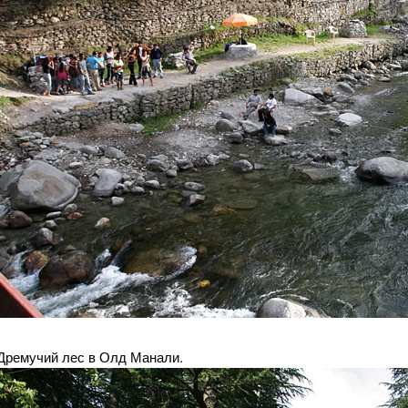
Дремучий лес в Олд Манали.