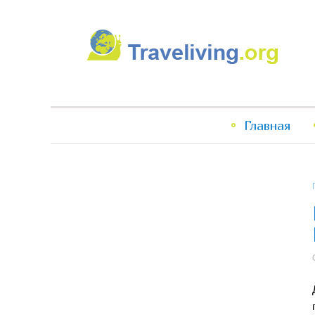
Traveliving
Главное
Главная
меню