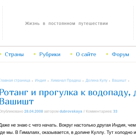
Жизнь в постоянном путешествии
Страны
Рубрики
Перейти
Перейти
О сайте
Форум
к
к
Главная страница
Индия
Химачал Прадеш
Долина Кулу
Вашишт
»
»
»
»
»
основному
дополнительному
Ротанг и прогулка к водопаду, 
Вашишт
содержимому
содержимому
Опубликовано
28.04.2008
автором
dubrovskaya
// Комментариев:
33
Даже не знаю с чего начать. Вокруг настолько другая Индия, чем
где мы. В Гималаях, оказывается, в долине Куллу. Тут холодно 