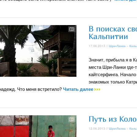
В поисках св
Кальпитии
17.06.2013 //
Шри-Ланка
»
Каль
Значит, прибыла я в 
места Шри-Ланки где-т
кайтсерфинга. Начало 
знакомых только Катри
надежд. Что меня встретило?
Читать далее
Путь из Кол
12.06.2013 //
Шри-Ланка
»
Каль