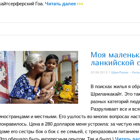
кайтсерферский Гоа.
Читать далее
Моя маленьк
ланкийской 
20.06.2013 //
Шри-Ланка
»
Каль
В поисках жилья я об
Шриланкакайт. Это та
разных категорий люд
Разруливает все и вс
иностранцами и местными. Его ушлость во многих вопросах нас
понравилось. Цена в 280 долларов меня устроила: за чистую н
доме его сестры бок о бок с ее семьей, с трехразовым питанием
Это обещало быть интересным опытом. Так и было )
Читать да