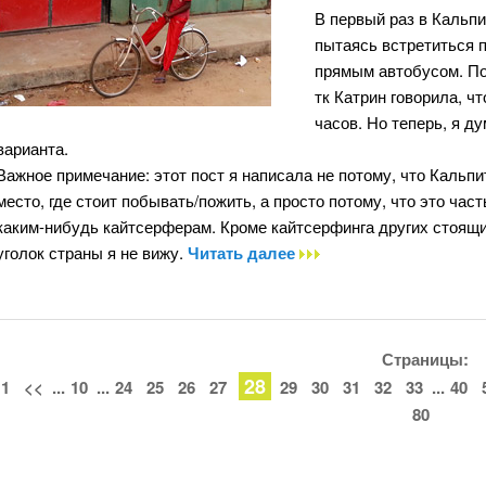
В первый раз в Кальпи
пытаясь встретиться п
прямым автобусом. По
тк Катрин говорила, ч
часов. Но теперь, я д
варианта.
Важное примечание: этот пост я написала не потому, что Кальпи
место, где стоит побывать/пожить, а просто потому, что это час
каким-нибудь кайтсерферам. Кроме кайтсерфинга других стоящи
уголок страны я не вижу.
Читать далее
Страницы:
28
1
<<
...
10
...
24
25
26
27
29
30
31
32
33
...
40
80