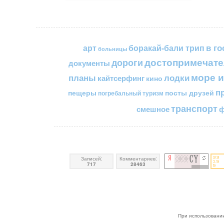
в го
арт
боракай-бали трип
больницы
достопримечате
дороги
документы
море и
планы
лодки
кайтсерфинг
кино
п
пещеры
посты друзей
погребальный туризм
транспорт
смешное
ф
Записей:
Комментариев:
717
28463
При использовании