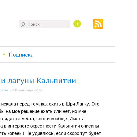
Поиск
Подписка
 и лагуны Кальпитии
пития
» // Комментариев:
35
 искала перед тем, как ехать в Шри-Ланку. Это,
бы на мое решение ехать или нет, но мне
ыглядят те места, спот и вообще. Иметь
ка в интернете окрестности Кальпитии описаны
ять копеек ) Не удивлюсь, если скоро тут будет