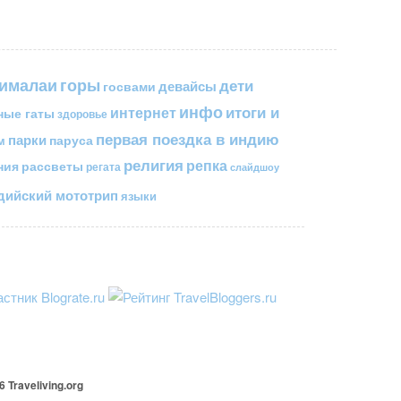
горы
гималаи
дети
госвами
девайсы
инфо
итоги и
интернет
ные гаты
здоровье
первая поездка в индию
парки
паруса
м
религия
репка
ния
рассветы
регата
слайдшоу
ийский мототрип
языки
26
Traveliving
.org