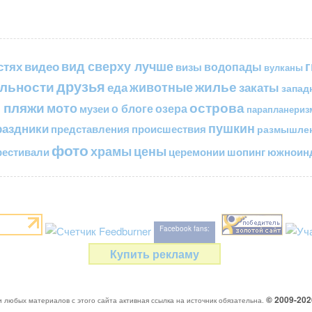
вид сверху лучше
стях
видео
водопады
визы
вулканы
друзья
льности
жилье
еда
животные
закаты
запад
 пляжи
острова
мото
о блоге
озера
музеи
парапланериз
пушкин
раздники
представления
происшествия
размышле
фото
цены
храмы
естивали
церемонии
шопинг
южноинд
Facebook fans:
Купить рекламу
© 2009-20
 любых материалов с этого сайта активная ссылка на источник обязательна.