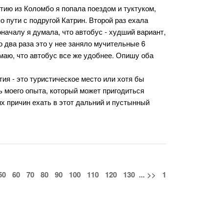
тию из Коломбо я попала поездом и туктуком,
о пути с подругой Катрин. Второй раз ехала
началу я думала, что автобус - худший вариант,
то два раза это у нее заняло мучительные 6
умаю, что автобус все же удобнее. Опишу оба
тия - это туристическое место или хотя бы
ть моего опыта, который может пригодиться
х причин ехать в этот дальний и пустынный
50
60
70
80
90
100
110
120
130
...
>>
1