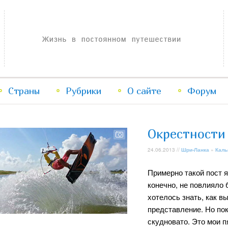
Жизнь в постоянном путешествии
Страны
Рубрики
Перейти
Перейти
О сайте
Форум
к
к
Окрестности
основному
дополнительному
24.06.2013 //
Шри-Ланка
»
Каль
содержимому
содержимому
Примерно такой пост я
конечно, не повлияло 
хотелось знать, как в
представление. Но по
скудновато. Это мои п