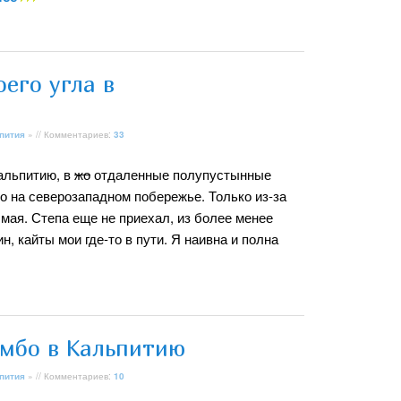
оего угла в
пития
» // Комментариев:
33
Кальпитию, в
жо
отдаленные полупустынные
о на северозападном побережье. Только из-за
мая. Степа еще не приехал, из более менее
н, кайты мои где-то в пути. Я наивна и полна
омбо в Кальпитию
пития
» // Комментариев:
10