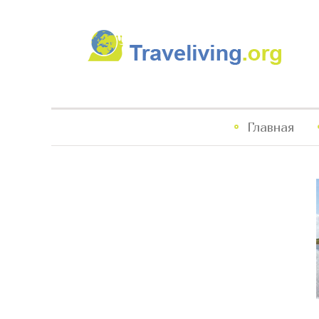
Traveliving
Главное
Главная
меню