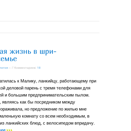
ая жизнь в шри-
семье
пития
» // Комментариев:
18
ратилась к Малику, ланкийцу, работающему при
кой деловой парень с тремя телефонами для
ей и большим предпринимательским пылом.
я, являясь как бы посредником между
тораживала, но предложение по жилью мне
емаленькую комнату со всем необходимым, в
 из ланкийских блюд, с велосипедом впридачу.
лее