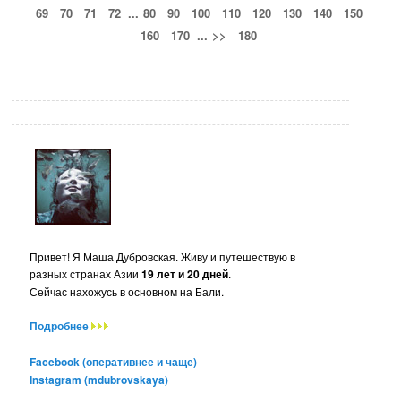
69
70
71
72
...
80
90
100
110
120
130
140
150
160
170
...
>>
180
Привет! Я Маша Дубровская. Живу и путешествую в
разных странах Азии
19 лет и 20 дней
.
Сейчас нахожусь в основном на Бали.
Подробнее
Facebook (оперативнее и чаще)
Instagram (mdubrovskaya)