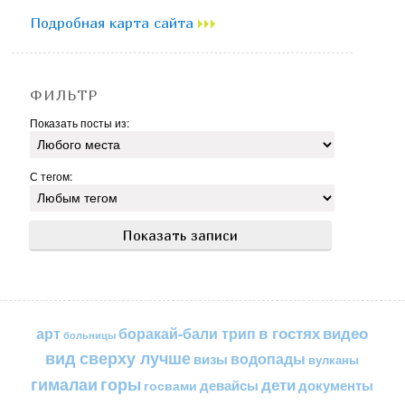
Подробная карта сайта
ФИЛЬТР
Показать посты из:
С тегом:
в гостях
видео
арт
боракай-бали трип
больницы
вид сверху лучше
водопады
визы
вулканы
горы
гималаи
дети
документы
госвами
девайсы