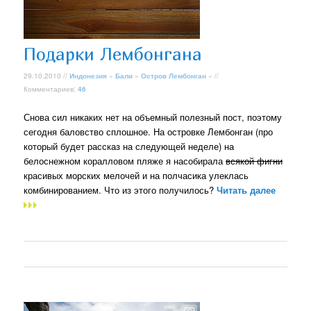
Подарки Лембонгана
29.10.2010 //
Индонезия
»
Бали
»
Остров Лембонган
» //
Комментариев:
46
Снова сил никаких нет на объемный полезный пост, поэтому
сегодня баловство сплошное. На островке Лембонган (про
который будет рассказ на следующей неделе) на
белоснежном коралловом пляже я насобирала
всякой фигни
красивых морских мелочей и на полчасика улеклась
комбинированием. Что из этого получилось?
Читать далее