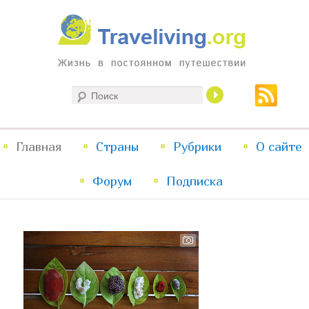
Жизнь в постоянном путешествии
Поиск
Traveliving
Главное
Главная
Страны
Перейти
Перейти
Рубрики
О сайте
меню
Форум
к
к
Подписка
основному
дополнительному
содержимому
содержимому