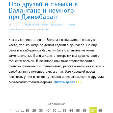
Про друзей и съемки в
Балангане и немного
про Джимбаран
26.10.2010 //
Индонезия
»
Бали
»
Баланган
» +
Пляж
Джимбаран
// Комментариев:
44
Как я уже писала, на юг Бали мы выбирались не так уж
часто, только когда по делам ездили в Денпасар. Но еще
реже мы выбирались бы, если бы в Балангане не жили
замечательные Ваня и Катя, с которыми мы дружим еще с
гоанских времен. В сентябре они тоже поучаствовали в
съемках фильма про тревеливинг, рассказывали на камеру о
своей жизни в путешествии, а у нас был хороший повод
побывать у них в гостях, у океана и познакомиться с другими
"коллегами"-тревеливерами.
Читать далее
Страницы:
67
1
<<
...
10
20
30
40
50
...
63
64
65
66
68