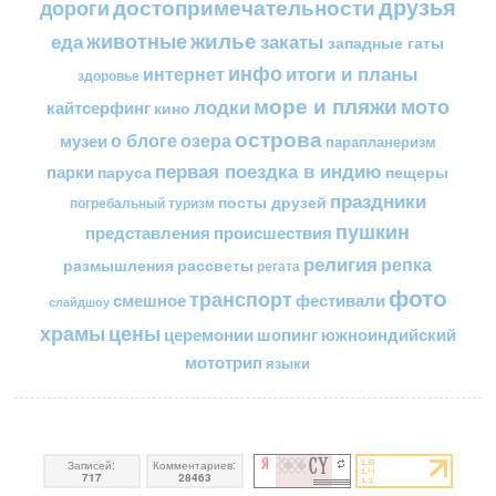
друзья
достопримечательности
дороги
жилье
еда
животные
закаты
западные гаты
инфо
итоги и планы
интернет
здоровье
море и пляжи
мото
лодки
кайтсерфинг
кино
острова
о блоге
озера
музеи
парапланеризм
первая поездка в индию
парки
пещеры
паруса
праздники
посты друзей
погребальный туризм
пушкин
представления
происшествия
религия
репка
размышления
рассветы
регата
фото
транспорт
смешное
фестивали
слайдшоу
цены
храмы
церемонии
шопинг
южноиндийский
мототрип
языки
Записей:
Комментариев:
717
28463