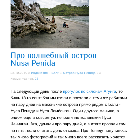
Про волшебный остров
Nusa Penida
28.10.2010 //
Индонезия
»
Бали
»
Остров Нуса Пенида
» //
Комментариев:
28
На следующий день после
прогулок по склонам Агунга
, то
бишь 18-го сентября мы взяли и поехали с теми же ребятами
на пару дней на махонькие острова прямо рядом с Бали -
Нуса Пениду и Нуса Лембонган. Один другого меньше, а
рядом еще и совсем уж неприлично маленький Нуса
Ченинган. Ага, думали про пару дней, а в итоге пропали там
на пять, если считать день отъезда. Про Пениду получилось
так много фотографий и так много всего рассказать хочется,