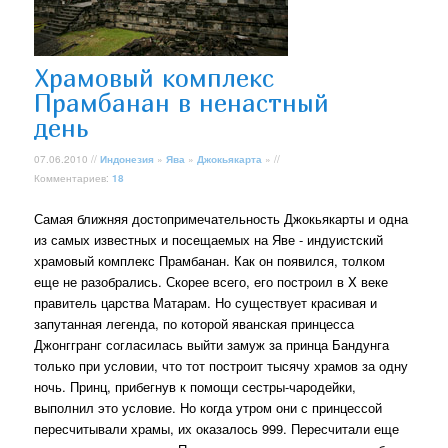
Храмовый комплекс
Прамбанан в ненастный
день
07.06.2010 //
Индонезия
»
Ява
»
Джокьякарта
» //
Комментариев:
18
Самая ближняя достопримечательность Джокьякарты и одна
из самых известных и посещаемых на Яве - индуистский
храмовый комплекс Прамбанан. Как он появился, толком
еще не разобрались. Скорее всего, его построил в X веке
правитель царства Матарам. Но существует красивая и
запутанная легенда, по которой яванская принцесса
Джонггранг согласилась выйти замуж за принца Бандунга
только при условии, что тот построит тысячу храмов за одну
ночь. Принц, прибегнув к помощи сестры-чародейки,
выполнил это условие. Но когда утром они с принцессой
пересчитывали храмы, их оказалось 999. Пересчитали еще