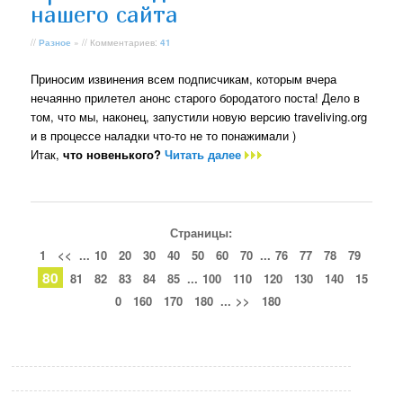
нашего сайта
//
Разное
» // Комментариев:
41
Приносим извинения всем подписчикам, которым вчера
нечаянно прилетел анонс старого бородатого поста! Дело в
том, что мы, наконец, запустили новую версию traveliving.org
и в процессе наладки что-то не то понажимали )
Итак,
что новенького?
Читать далее
Страницы:
1
<<
...
10
20
30
40
50
60
70
...
76
77
78
79
80
81
82
83
84
85
...
100
110
120
130
140
15
0
160
170
180
...
>>
180