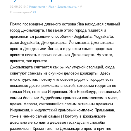
02.06.2010 //
Индонезия
»
Ява
»
Джокьякарта
» //
Комментариев:
29
Прямо посередине длинного острова Ява находится славный
город Джокьякарта. Название этого города пишется и
произносится разными способами - Jogjakarta, Yogyakarta,
даже Jogyakarta, Джогджакарта, Йогьякарта, Джогьякарта,
просто Джогджа или Йогья, а в русском языке, вроде как
принято писать и произносить как Джокьякарта. Ну что ж,
принято, так принято.
Джокьякарта считается как бы культурной столицей, сюда
советуют сбежать из скучной деловой Джакарты. Здесь
много туристов, потому что совсем рядом с городом есть
несколько достопримечательностей, которыми гордится не
только Ява, но и вся Индонезия. Это Борободур, называемый
самым большим буддийским храмовым комплексом в мире,
вулкан Мерапи, считающийся самым активным вулканом
Индонезии, и индуистский храмовый комплекс Прамбанан,
тоже в чем-то самый самый ) Поэтому в Джокьякарте
довольно легко найти дешевые гестхаусы и способы
развлечься. Кроме того, по Джокьякарте просто приятно