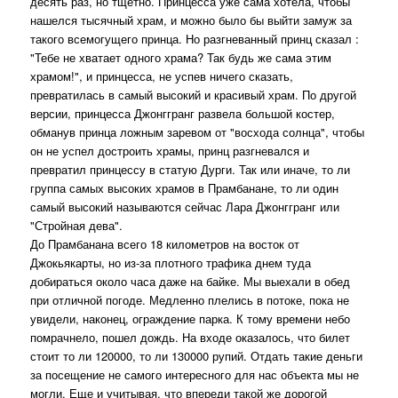
десять раз, но тщетно. Принцесса уже сама хотела, чтобы
нашелся тысячный храм, и можно было бы выйти замуж за
такого всемогущего принца. Но разгневанный принц сказал :
"Тебе не хватает одного храма? Так будь же сама этим
храмом!", и принцесса, не успев ничего сказать,
превратилась в самый высокий и красивый храм. По другой
версии, принцесса Джонггранг развела большой костер,
обманув принца ложным заревом от "восхода солнца", чтобы
он не успел достроить храмы, принц разгневался и
превратил принцессу в статую Дурги. Так или иначе, то ли
группа самых высоких храмов в Прамбанане, то ли один
самый высокий называются сейчас Лара Джонггранг или
"Стройная дева".
До Прамбанана всего 18 километров на восток от
Джокьякарты, но из-за плотного трафика днем туда
добираться около часа даже на байке. Мы выехали в обед
при отличной погоде. Медленно плелись в потоке, пока не
увидели, наконец, ограждение парка. К тому времени небо
помрачнело, пошел дождь. На входе оказалось, что билет
стоит то ли 120000, то ли 130000 рупий. Отдать такие деньги
за посещение не самого интересного для нас объекта мы не
могли. Еще и учитывая, что впереди такой же дорогой