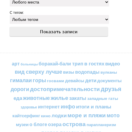
С тегом:
в гостях
видео
арт
боракай-бали трип
больницы
вид сверху лучше
водопады
визы
вулканы
горы
гималаи
дети
документы
госвами
девайсы
друзья
достопримечательности
дороги
жилье
еда
животные
закаты
западные гаты
инфо
итоги и планы
интернет
здоровье
море и пляжи
мото
лодки
кайтсерфинг
кино
острова
о блоге
озера
музеи
парапланеризм