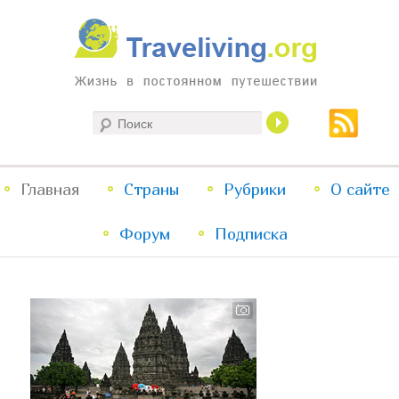
Жизнь в постоянном путешествии
Поиск
Traveliving
Главное
Главная
Страны
Перейти
Перейти
Рубрики
О сайте
меню
Форум
к
к
Подписка
основному
дополнительному
содержимому
содержимому