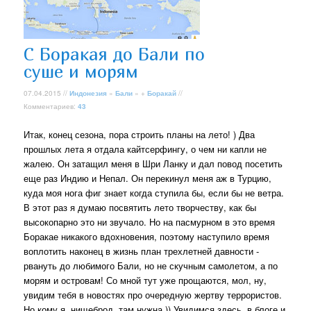
С Боракая до Бали по
суше и морям
07.04.2015 //
Индонезия
»
Бали
» +
Боракай
//
Комментариев:
43
Итак, конец сезона, пора строить планы на лето! ) Два
прошлых лета я отдала кайтсерфингу, о чем ни капли не
жалею. Он затащил меня в Шри Ланку и дал повод посетить
еще раз Индию и Непал. Он перекинул меня аж в Турцию,
куда моя нога фиг знает когда ступила бы, если бы не ветра.
В этот раз я думаю посвятить лето творчеству, как бы
высокопарно это ни звучало. Но на пасмурном в это время
Боракае никакого вдохновения, поэтому наступило время
воплотить наконец в жизнь план трехлетней давности -
рвануть до любимого Бали, но не скучным самолетом, а по
морям и островам! Со мной тут уже прощаются, мол, ну,
увидим тебя в новостях про очередную жертву террористов.
Но кому я, нищеброд, там нужна )) Увидимся здесь, в блоге и