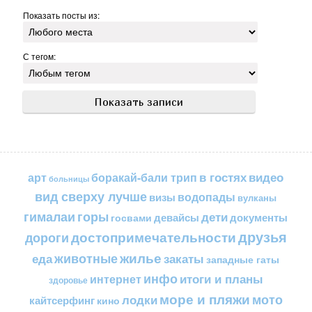
Показать посты из:
С тегом:
в гостях
видео
арт
боракай-бали трип
больницы
вид сверху лучше
водопады
визы
вулканы
горы
гималаи
дети
документы
госвами
девайсы
друзья
достопримечательности
дороги
жилье
еда
животные
закаты
западные гаты
инфо
итоги и планы
интернет
здоровье
море и пляжи
мото
лодки
кайтсерфинг
кино