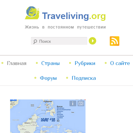
Жизнь в постоянном путешествии
Поиск
Traveliving
Главное
Главная
Страны
Перейти
Перейти
Рубрики
О сайте
меню
Форум
к
к
Подписка
основному
дополнительному
содержимому
содержимому