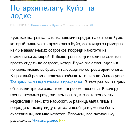
По архипелагу Куйо на
лодке
24.02.2015 //
Филиппины
»
Куйо
» // Комментариев:
50
Куйо как матрешка. Это маленький городок на острове Куйо,
который лишь часть архипелага Куйо, состоящего примерно
из 45 мааааленьких островков посреди какого-то из
филиппинских морей. В безветренные дни если не хочется
просто сидеть на острове, который уже объезжен вдоль и
поперек, можно выбраться на соседние острова архипелага.
В прошлый раз мне повезло побывать только на Ималагуане.
Тот день был медлителен и прекрасен
. В этот раз мы за день
обскакали три острова, тоже, впрочем, неспеша. К вечеру
группа незримо разделилась на тех, кто остался очень
недоволен и тех, кто наоборот. А разница была лишь в
подходе к такому виду отдыха и вообще в умении быть
счастливым, как мне кажется. Впрочем, все потихоньку
расскажу...
Читать далее