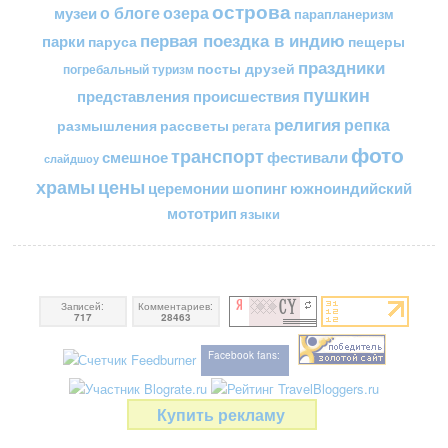
острова
о блоге
озера
музеи
парапланеризм
первая поездка в индию
парки
пещеры
паруса
праздники
посты друзей
погребальный туризм
пушкин
представления
происшествия
религия
репка
размышления
рассветы
регата
фото
транспорт
смешное
фестивали
слайдшоу
цены
храмы
церемонии
шопинг
южноиндийский
мототрип
языки
Записей:
Комментариев:
717
28463
Facebook fans:
Купить рекламу