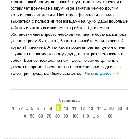
только. Такой режим не способствует высокому тонусу и не
оставляет времени на вдумчивое занятие чем-то другим,
хоть и приносит деньги. Поэтому в феврале я решила
выбраться с польскими товарищами на Куйо, дабы побольше
кайтить и читать книжки вместо работы. Да и смена
обстановки была просто необходима, иначе боракайский рай
уже и не раем был, а так, болотом (пинайте меня, офисный
трудяги! пинайте!). А так как в прошлый раз на Куйо я очень
скучала по своему ржавому другу, в этот раз я его взяла с
собой. Вернее поехала на нем - день по земле да ночь с
утром на пароме. После долгого просиживания задницы в
такой трип пускаться было ссыкотно...
Читать далее
Страницы:
9
1
<<
...
5
6
7
8
10
11
12
13
14
...
20
30
4
0
50
60
70
80
90
100
110
...
>>
180