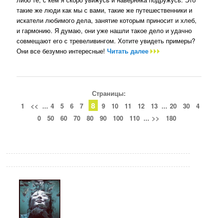
такие же люди как мы с вами, такие же путешественники и
искатели любимого дела, занятие которым приносит и хлеб,
и гармонию. Я думаю, они уже нашли такое дело и удачно
совмещают его с тревеливингом. Хотите увидеть примеры?
Они все безумно интересные!
Читать далее
Страницы:
8
1
<<
...
4
5
6
7
9
10
11
12
13
...
20
30
4
0
50
60
70
80
90
100
110
...
>>
180