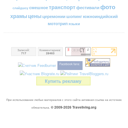
фото
транспорт
смешное
фестивали
слайдшоу
цены
храмы
церемонии
шопинг
южноиндийский
мототрип
языки
Записей:
Комментариев:
717
28463
Facebook fans:
Купить рекламу
При использовании любых материалов с этого сайта активная ссылка на источник
© 2009-2026
Traveliving
.org
обязательна.