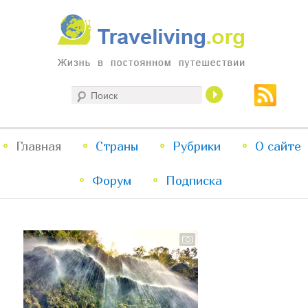
Жизнь в постоянном путешествии
Поиск
Traveliving
Главное
Главная
Страны
Перейти
Перейти
Рубрики
О сайте
меню
Форум
к
к
Подписка
основному
дополнительному
содержимому
содержимому