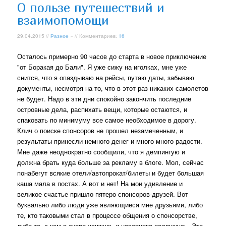
О пользе путешествий и
взаимопомощи
29.04.2015 //
Разное
» // Комментариев:
16
Осталось примерно 90 часов до старта в новое приключение
"от Боракая до Бали". Я уже сижу на иголках, мне уже
снится, что я опаздываю на рейсы, путаю даты, забываю
документы, несмотря на то, что в этот раз никаких самолетов
не будет. Надо в эти дни спокойно закончить последние
островные дела, распихать вещи, которые остаются, и
спаковать по минимуму все самое необходимое в дорогу.
Клич о поиске спонсоров не прошел незамеченным, и
результаты принесли немного денег и много много радости.
Мне даже неоднократно сообщили, что я демпингую и
должна брать куда больше за рекламу в блоге. Мол, сейчас
понабегут всякие отели/автопрокат/билеты и будет большая
каша мала в постах. А вот и нет! На мои удивление и
великое счастье пришло пятеро спонсоров-друзей. Вот
буквально либо люди уже являющиеся мне друзьями, либо
те, кто таковыми стал в процессе общения о спонсорстве,
либо те, с кем я скоро увижусь и наверняка подружусь. Это