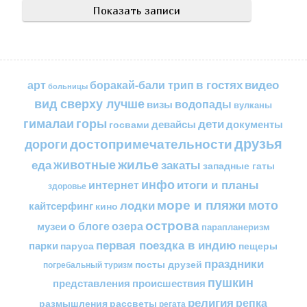
в гостях
видео
арт
боракай-бали трип
больницы
вид сверху лучше
водопады
визы
вулканы
горы
гималаи
дети
документы
госвами
девайсы
друзья
достопримечательности
дороги
жилье
еда
животные
закаты
западные гаты
инфо
итоги и планы
интернет
здоровье
море и пляжи
мото
лодки
кайтсерфинг
кино
острова
о блоге
озера
музеи
парапланеризм
первая поездка в индию
парки
пещеры
паруса
праздники
посты друзей
погребальный туризм
пушкин
представления
происшествия
религия
репка
размышления
рассветы
регата