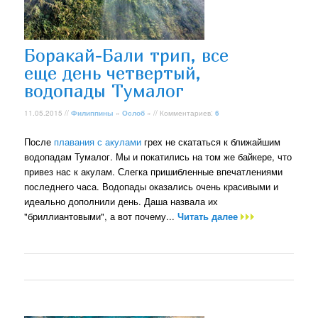
Боракай-Бали трип, все
еще день четвертый,
водопады Тумалог
11.05.2015 //
Филиппины
»
Ослоб
» // Комментариев:
6
После
плавания с акулами
грех не скататься к ближайшим
водопадам Тумалог. Мы и покатились на том же байкере, что
привез нас к акулам. Слегка пришибленные впечатлениями
последнего часа. Водопады оказались очень красивыми и
идеально дополнили день. Даша назвала их
"бриллиантовыми", а вот почему...
Читать далее