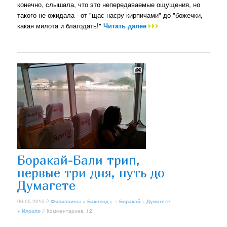
конечно, слышала, что это непередаваемые ощущения, но
такого не ожидала - от "щас насру кирпичами" до "божечки,
какая милота и благодать!"
Читать далее
Боракай-Бали трип,
первые три дня, путь до
Думагете
06.05.2015 //
Филиппины
»
Баколод
» +
Боракай
+
Думагете
+
Илоило
// Комментариев:
12