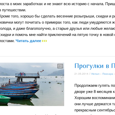
поста о моих заработках и не знают всю историю с начала. При
в путешествии.
Кроме того, хорошо бы сделать весенние розыгрыши, скидки и р
новички могут почитать о примерах того, как люди умудряются ж
голода, и даже благополучно, а старые друзья или любые желаю
скидки и помочь мне найти приключений на пятую точку в новой 
постами.
Читать далее
Прогулки в 
21.05.2014 //
Непал
»
Покхара
»
Продолжаем гулять по 
дворе уже 8 месяцев ка
Хорошим воспоминания
они лучше держатся та
прекрасным сентябрьс