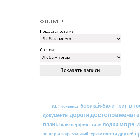
ФИЛЬТР
Показать посты из:
С тегом:
в го
арт
боракай-бали трип
больницы
достопримечате
дороги
документы
море и
планы
лодки
кайтсерфинг
кино
п
пещеры
посты друзей
погребальный туризм