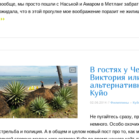
вообще, мы просто пошли с Наськой и Амаром в Метланг забрать
ожидала, что в этой прогулке мое воображение поразит не жили
В гостях у Ч
Виктория ил
альтернатив
Куйо
02.06.2014 //
Филиппины
»
Куй
Не пугайтесь сразу, п
немного. Особо охочих
стрельба и полиция. А в общем и целом новый пост про то, как
другой стороне маленького острова Куйо во время нашего кайт-о