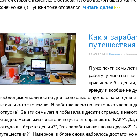
конечно же ))) Пушкин тоже оторвался.
Читать далее
Как я зараб
путешествия
29.05.2014 //
Разное
» // Комме
Я уже почти семь лет 
работу, у меня нет на
присылали бы деньги,
аренду и вообще не ду
необходимом количестве для всего самого нужного на сегодня и е
не сильно-то экономлю. Я работаю всего по несколько часов в 
"отпуска". За эти семь лет я побывала в десяти странах, в неко
изрядно. Новенькие читатели не устают спрашивать "КАК?". Да,
"откуда вы берете деньги?", "как зарабатывают ваши друзья?", "
путешествии?". Наверное, в блоге снова набралось достаточно