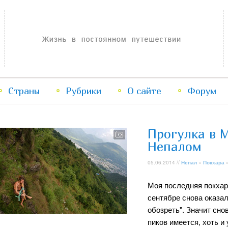
Жизнь в постоянном путешествии
Страны
Рубрики
Перейти
Перейти
О сайте
Форум
к
к
Прогулка в 
основному
дополнительному
Непалом
05.06.2014 //
Непал
»
Покхара
»
содержимому
содержимому
Моя последняя покхар
сентябре снова оказал
обозреть". Значит сно
пиков имеется, хоть и