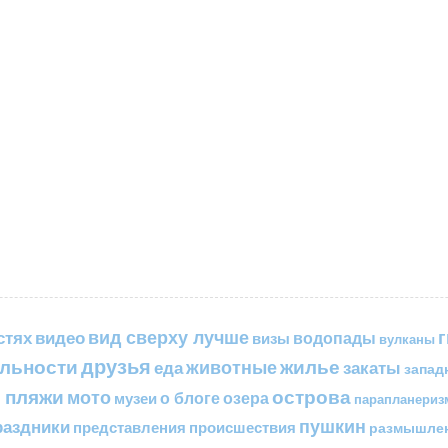
вид сверху лучше
стях
видео
водопады
визы
вулканы
друзья
льности
жилье
еда
животные
закаты
запад
 пляжи
острова
мото
о блоге
озера
музеи
парапланериз
пушкин
раздники
представления
происшествия
размышле