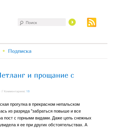
Поиск
Подписка
Метланг и прощание с
 // Комментариев:
15
ская прогулка в прекрасном непальском
ась из разряда "забраться повыше и все
ва пост с горными видами. Даже цепь снежных
 увидела я ее при других обстоятельствах. А