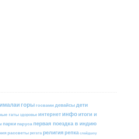
горы
гималаи
дети
госвами
девайсы
инфо
итоги и
интернет
ные гаты
здоровье
первая поездка в индию
парки
паруса
м
религия
репка
ния
рассветы
регата
слайдшоу