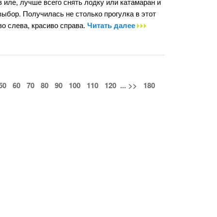
в иле, лучше всего снять лодку или катамаран и
выбор. Получилась не столько прогулка в этот
во слева, красиво справа.
Читать далее
50
60
70
80
90
100
110
120
...
>>
180