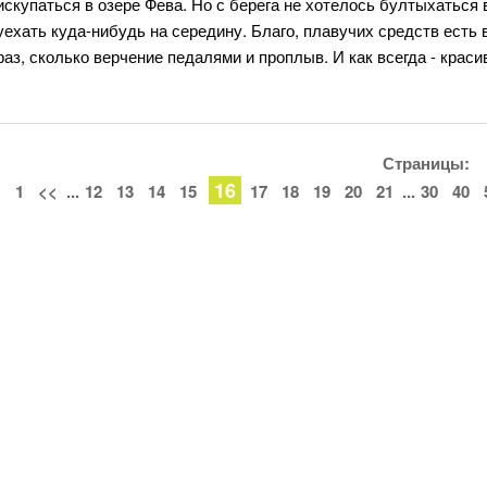
искупаться в озере Фева. Но с берега не хотелось бултыхаться 
уехать куда-нибудь на середину. Благо, плавучих средств есть 
раз, сколько верчение педалями и проплыв. И как всегда - краси
Страницы:
16
1
<<
...
12
13
14
15
17
18
19
20
21
...
30
40