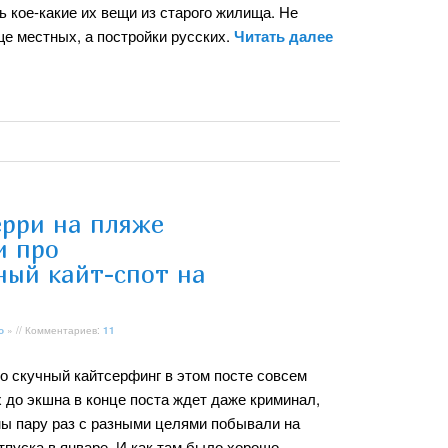
 кое-какие их вещи из старого жилища. Не
ще местных, а постройки русских.
Читать далее
ерри на пляже
и про
ный кайт-спот на
о
» // Комментариев:
11
ро скучный кайтсерфинг в этом посте совсем
 до экшна в конце поста ждет даже криминал,
 мы пару раз с разными целями побывали на
тпуска в январе. И как там было хорошо,