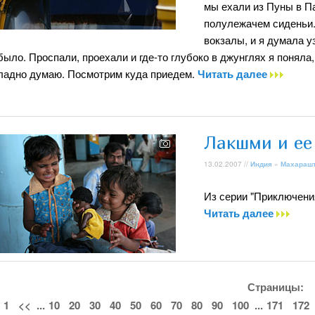
мы ехали из Пуны в П
полулежачем сиденьи.
вокзалы, и я думала у
было. Проспали, проехали и где-то глубоко в джунглях я поняла
ладно думаю. Посмотрим куда приедем.
Читать далее
Лакшми и ее
13.02.2007 //
Индия
»
Махараш
Из серии "Приключения
Читать далее
Страницы:
1
<<
...
10
20
30
40
50
60
70
80
90
100
...
171
172