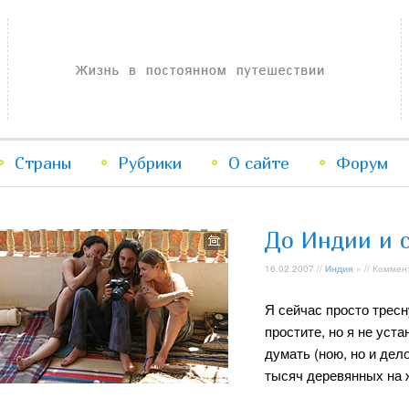
Жизнь в постоянном путешествии
Страны
Рубрики
Перейти
Перейти
О сайте
Форум
к
к
До Индии и 
основному
дополнительному
16.02.2007 //
Индия
» // Коммен
содержимому
содержимому
Я сейчас просто тресн
простите, но я не уста
думать (ною, но и дел
тысяч деревянных на