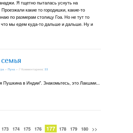
анаджи. Я тщетно пыталась уснуть на
 Проезжали какие то городишки, какие-то
знаю по размерам столицу Гоа. Но не тут то
, что мы едем куда-то дальше и дальше. Ну и
 семья
тра
»
Пуна
» // Комментариев:
33
 Пушкина в Индии". Знакомьтесь, это Лакшми...
177
173
174
175
176
178
179
180
>>