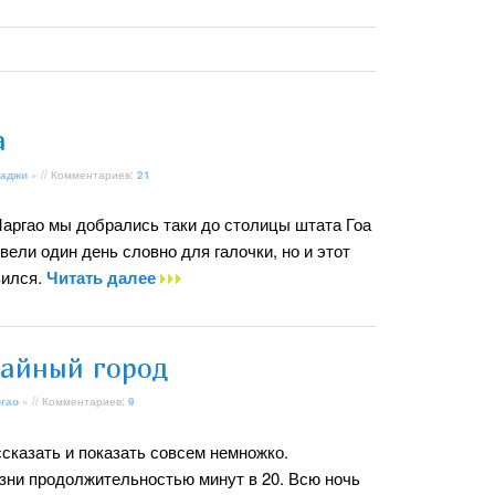
а
аджи
» // Комментариев:
21
аргао мы добрались таки до столицы штата Гоа
вели один день словно для галочки, но и этот
вился.
Читать далее
чайный город
гао
» // Комментариев:
9
сказать и показать совсем немножко.
зни продолжительностью минут в 20. Всю ночь