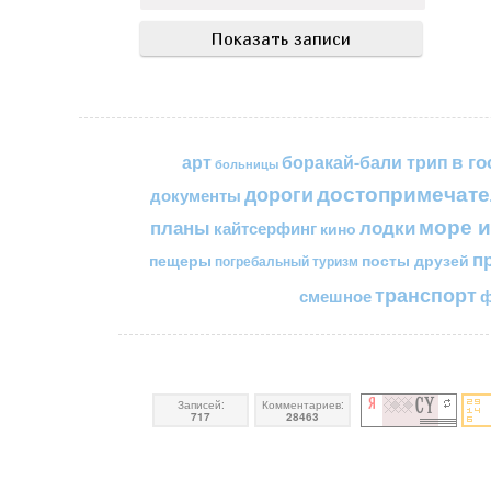
в го
арт
боракай-бали трип
больницы
достопримечате
дороги
документы
море и
планы
лодки
кайтсерфинг
кино
п
пещеры
посты друзей
погребальный туризм
транспорт
смешное
ф
Записей:
Комментариев:
717
28463