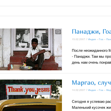
Панаджи, Го
15.02.2007 //
Индия
»
Гоа
»
Пан
После неожиданного М
- Панаджи. Там мы про
день нам очень понра
Маргао, слу
14.02.2007 //
Индия
»
Гоа
»
Мар
Сегодня я успеваю рас
Маленький кусочек жи