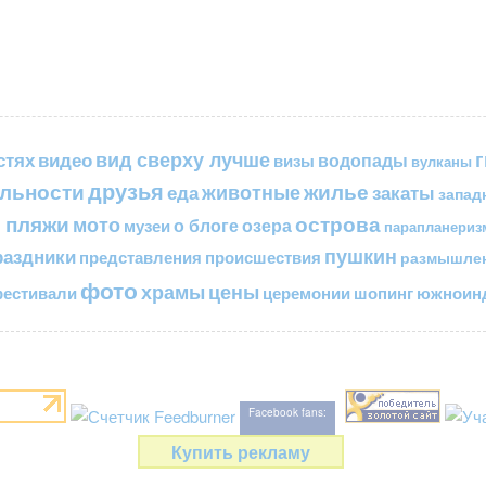
вид сверху лучше
стях
видео
водопады
визы
вулканы
друзья
льности
жилье
еда
животные
закаты
запад
 пляжи
острова
мото
о блоге
озера
музеи
парапланериз
пушкин
раздники
представления
происшествия
размышле
фото
цены
храмы
естивали
церемонии
шопинг
южноинд
Facebook fans:
Купить рекламу