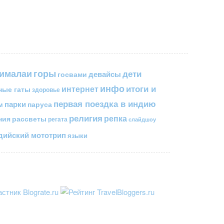
горы
гималаи
дети
госвами
девайсы
инфо
итоги и
интернет
ные гаты
здоровье
первая поездка в индию
парки
паруса
м
религия
репка
ния
рассветы
регата
слайдшоу
ийский мототрип
языки