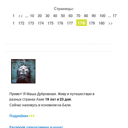
Страницы:
1
<<
...
10
20
30
40
50
60
70
80
90
100
...
17
178
1
172
173
174
175
176
177
179
180
>>
Привет! Я Маша Дубровская. Живу и путешествую в
разных странах Азии
19 лет и 23 дня
.
Сейчас нахожусь в основном на Бали.
Подробнее
Facebook (оперативнее и чаще)