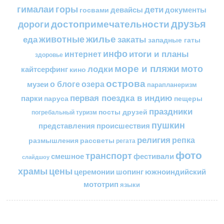
горы
гималаи
дети
документы
госвами
девайсы
друзья
достопримечательности
дороги
жилье
еда
животные
закаты
западные гаты
инфо
итоги и планы
интернет
здоровье
море и пляжи
мото
лодки
кайтсерфинг
кино
острова
о блоге
озера
музеи
парапланеризм
первая поездка в индию
парки
пещеры
паруса
праздники
посты друзей
погребальный туризм
пушкин
представления
происшествия
религия
репка
размышления
рассветы
регата
фото
транспорт
смешное
фестивали
слайдшоу
цены
храмы
церемонии
шопинг
южноиндийский
мототрип
языки