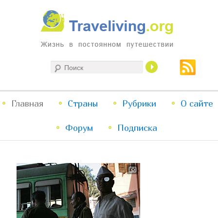
Жизнь в постоянном путешествии
Поиск
Traveliving
Главное
Главная
Страны
Перейти
Перейти
Рубрики
О сайте
меню
Форум
к
к
Подписка
основному
дополнительному
содержимому
содержимому