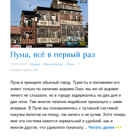
Пуна, всё в первый раз
12.02.2007 //
Индия
»
Махараштра
»
Пуна
» //
Комментариев:
27
Пуна в принципе обычный город. Туристы и паломники его
знают только по наличию ашрама Ошо, мы же об ашраме
ничего не слышали, но в городе задержались на два дня и
две ночи. Там многое типично индийское произошло с нами
впервые. В Пуне мы познакомились с путанной системой
покупки билетов на поезд, так ничего и не купив. Хотя теперь
мне эта система кажется нормальной и удобной, как и
многое другое, что удивляло поначалу...
Читать далее