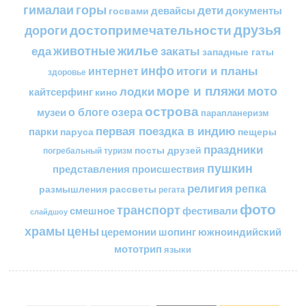
горы
гималаи
дети
документы
госвами
девайсы
друзья
достопримечательности
дороги
жилье
еда
животные
закаты
западные гаты
инфо
итоги и планы
интернет
здоровье
море и пляжи
мото
лодки
кайтсерфинг
кино
острова
о блоге
озера
музеи
парапланеризм
первая поездка в индию
парки
пещеры
паруса
праздники
посты друзей
погребальный туризм
пушкин
представления
происшествия
религия
репка
размышления
рассветы
регата
фото
транспорт
смешное
фестивали
слайдшоу
цены
храмы
церемонии
шопинг
южноиндийский
мототрип
языки