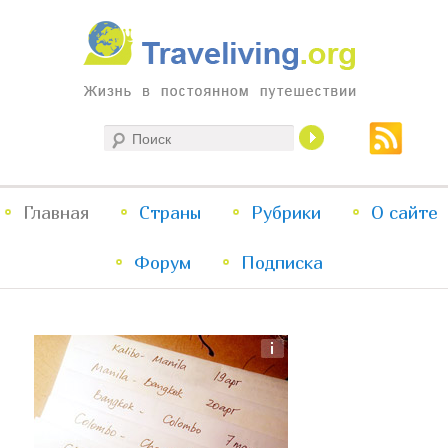
Жизнь в постоянном путешествии
Поиск
Traveliving
Главное
Главная
Страны
Перейти
Перейти
Рубрики
О сайте
меню
Форум
к
к
Подписка
основному
дополнительному
содержимому
содержимому