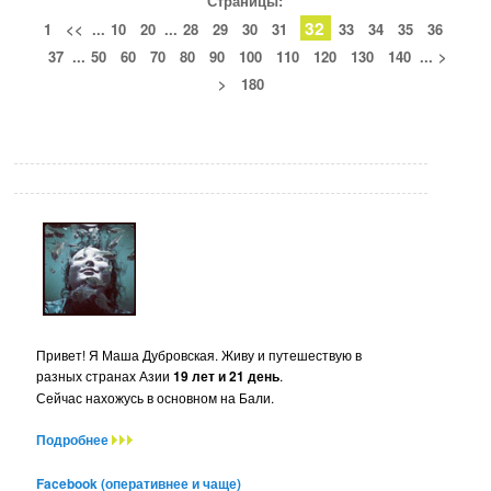
Страницы:
32
1
<<
...
10
20
...
28
29
30
31
33
34
35
36
37
...
50
60
70
80
90
100
110
120
130
140
...
>
>
180
Привет! Я Маша Дубровская. Живу и путешествую в
разных странах Азии
19 лет и 21 день
.
Сейчас нахожусь в основном на Бали.
Подробнее
Facebook (оперативнее и чаще)