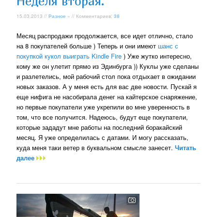
Неделя вторая.
15.03.2013 //
Разное
» // Комментариев:
38
Месяц распродажи продолжается, все идет отлично, стало
на 8 покупателей больше ) Теперь и они имеют
шанс с
покупкой кукол выиграть Kindle Fire
) Уже жутко интересно,
кому же он улетит прямо из Эдинбурга )) Куклы уже сделаны
и разлетелись, мой рабочий стол пока отдыхает в ожидании
новых заказов. А у меня есть для вас две новости. Пускай я
еще нифига не насобирала денег на кайтерское снаряжение,
но первые покупатели уже укрепили во мне уверенность в
том, что все получится. Надеюсь, будут еще покупатели,
которые зададут мне работы на последний боракайский
месяц. Я уже определилась с датами. И могу рассказать,
куда меня таки ветер в буквальном смысле занесет.
Читать
далее