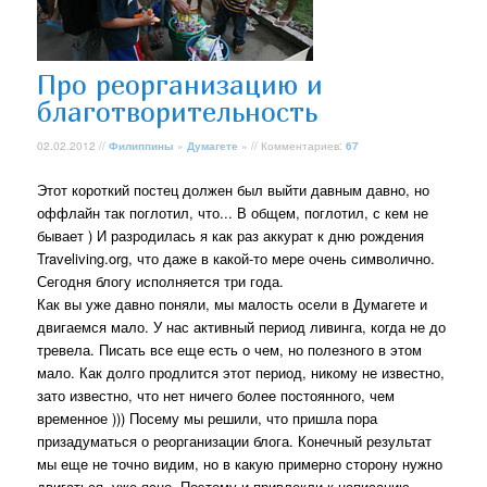
Про реорганизацию и
благотворительность
02.02.2012 //
Филиппины
»
Думагете
» // Комментариев:
67
Этот короткий постец должен был выйти давным давно, но
оффлайн так поглотил, что... В общем, поглотил, с кем не
бывает ) И разродилась я как раз аккурат к дню рождения
Traveliving.org, что даже в какой-то мере очень символично.
Сегодня блогу исполняется три года.
Как вы уже давно поняли, мы малость осели в Думагете и
двигаемся мало. У нас активный период ливинга, когда не до
тревела. Писать все еще есть о чем, но полезного в этом
мало. Как долго продлится этот период, никому не известно,
зато известно, что нет ничего более постоянного, чем
временное ))) Посему мы решили, что пришла пора
призадуматься о реорганизации блога. Конечный результат
мы еще не точно видим, но в какую примерно сторону нужно
двигаться, уже ясно. Поэтому и привлекли к написанию