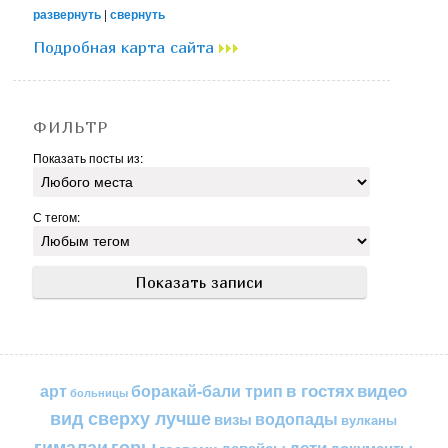
развернуть
|
свернуть
Подробная карта сайта
ФИЛЬТР
Показать посты из:
С тегом:
в гостях
видео
арт
боракай-бали трип
больницы
вид сверху лучше
водопады
визы
вулканы
горы
гималаи
дети