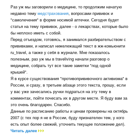
Раз уж мы заговорили о медицине, то продолжим начатую
недавно тему
медстрахования
, вопросами прививок и
"самолечения" в форме носимой аптечки. Сегодня будет
статья на тему прививок, далее - о лекарствах, которые было
бы неплохо иметь с собой.
Перед отъездом, готовясь, я занимался разбирательством с
прививками, и написал нижележащий текст в жж-комьюнити
ru_travel, а также у себя в журнале. Мне показалось
полезным, раз уж мы в traveliving начали разговор о
медицине, собрать тут все такие заметки "под одной
крышей".
Я в курсе существования "противопрививочного активизма" в
России, и сразу, в третьем абзаце этого текста, прошу, если
у вас уже зачесались ручки подраться на эту тему в
комментах, пойти почесать их в другом месте. Я буду вам за
это очень благодарен. Спасибо.
Данные по расписанию работы и ценам проверены на октябрь
2007 (с тех пор я не в России, буду признателен тем, у кого
есть опыт более свежий, уточнить текущее положение дел).
Читать далее