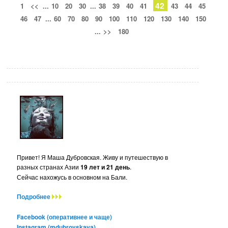
42
1
<<
...
10
20
30
...
38
39
40
41
43
44
45
46
47
...
60
70
80
90
100
110
120
130
140
150
...
>>
180
Привет! Я Маша Дубровская. Живу и путешествую в
разных странах Азии
19 лет и 21 день
.
Сейчас нахожусь в основном на Бали.
Подробнее
Facebook (оперативнее и чаще)
Instagram (mdubrovskaya)