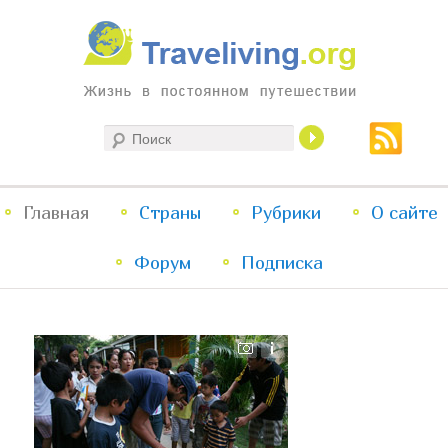
Жизнь в постоянном путешествии
Поиск
Traveliving
Главное
Главная
Страны
Перейти
Перейти
Рубрики
О сайте
меню
Форум
к
к
Подписка
основному
дополнительному
содержимому
содержимому