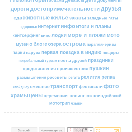
документы
госвами
девайсы
друзья
достопримечательности
дороги
жилье
еда
животные
закаты
западные гаты
инфо
итоги и планы
интернет
здоровье
море и пляжи
мото
лодки
кайтсерфинг
кино
острова
о блоге
озера
музеи
парапланеризм
первая поездка в индию
парки
пещеры
паруса
праздники
посты друзей
погребальный туризм
пушкин
представления
происшествия
религия
репка
размышления
рассветы
регата
фото
транспорт
смешное
фестивали
слайдшоу
цены
храмы
церемонии
шопинг
южноиндийский
мототрип
языки
Записей:
Комментариев: