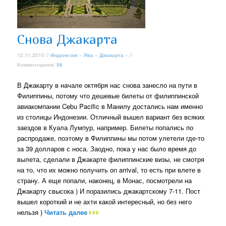
Снова Джакарта
12.11.2010 //
Индонезия
»
Ява
»
Джакарта
» //
Комментариев:
56
В Джакарту в начале октября нас снова занесло на пути в
Филиппины, потому что дешевые билеты от филиппинской
авиакомпании Cebu Pacific в Манилу достались нам именно
из столицы Индонезии. Отличный вышел вариант без всяких
заездов в Куала Лумпур, например. Билеты попались по
распродаже, поэтому в Филиппины мы потом улетели где-то
за 39 долларов с носа. Заодно, пока у нас было время до
вылета, сделали в Джакарте филиппинские визы, не смотря
на то, что их можно получить on arrival, то есть при влете в
страну. А еще попали, наконец, в Монас, посмотрели на
Джакарту свысока ) И поразились джакартскому 7-11. Пост
вышел короткий и не ахти какой интересный, но без него
нельзя )
Читать далее