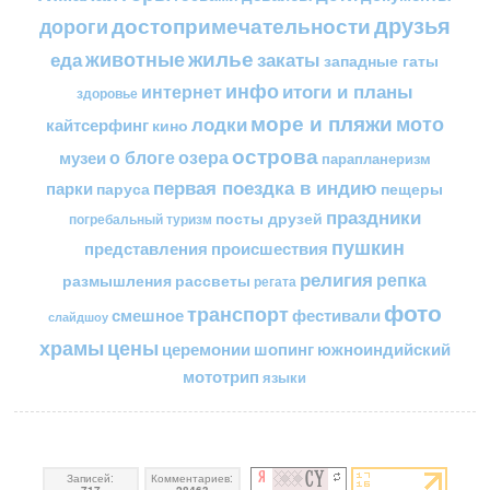
друзья
достопримечательности
дороги
жилье
еда
животные
закаты
западные гаты
инфо
итоги и планы
интернет
здоровье
море и пляжи
мото
лодки
кайтсерфинг
кино
острова
о блоге
озера
музеи
парапланеризм
первая поездка в индию
парки
пещеры
паруса
праздники
посты друзей
погребальный туризм
пушкин
представления
происшествия
религия
репка
размышления
рассветы
регата
фото
транспорт
смешное
фестивали
слайдшоу
цены
храмы
церемонии
шопинг
южноиндийский
мототрип
языки
Записей:
Комментариев:
717
28463