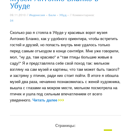
Убуде
09.11.2010 //
Индонезия
»
Бали
»
Убуд
» // Комментариев:
34
Сколько раз я стояла в Убуде у красивых ворот музея
Антонио Бланко, как у удобного ориентира, чтобы встретить
гостей и друзей, но попасть внутрь мне удалось только
перед самым отъездом в конце сентября. Мне уже говорили,
мол, "ну да, там красиво" и "там птицы большие живые в
саду!" Я и представляла себе свой поход так: мельком
взгляну на сам музей и картины, что там может быть такого?
и застряну у птичек, ради них стоит пойти. В итоге я обошла
музей два раза, нечаянно познакомилась с женой художника,
вышла с глазами на мокром месте, мельком посмотрела на
птичек и ушла под сильным впечатлением от всего
увиденного.
Читать далее
Страницы: