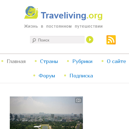
Жизнь в постоянном путешествии
Поиск
Traveliving
Главное
Главная
Страны
Перейти
Перейти
Рубрики
О сайте
меню
Форум
к
к
Подписка
основному
дополнительному
содержимому
содержимому