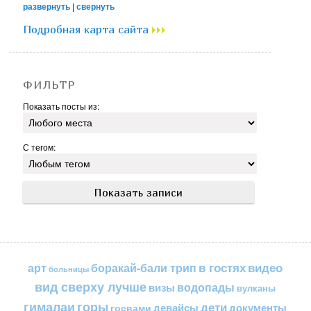
развернуть
|
свернуть
Подробная карта сайта
ФИЛЬТР
Показать посты из:
С тегом:
в гостях
видео
арт
боракай-бали трип
больницы
вид сверху лучше
водопады
визы
вулканы
горы
гималаи
дети
документы
госвами
девайсы