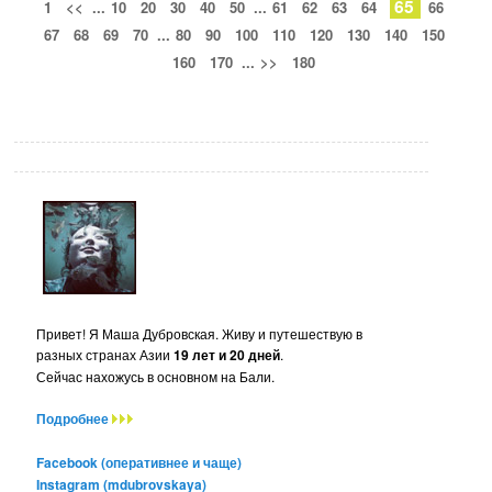
65
1
<<
...
10
20
30
40
50
...
61
62
63
64
66
67
68
69
70
...
80
90
100
110
120
130
140
150
160
170
...
>>
180
Привет! Я Маша Дубровская. Живу и путешествую в
разных странах Азии
19 лет и 20 дней
.
Сейчас нахожусь в основном на Бали.
Подробнее
Facebook (оперативнее и чаще)
Instagram (mdubrovskaya)