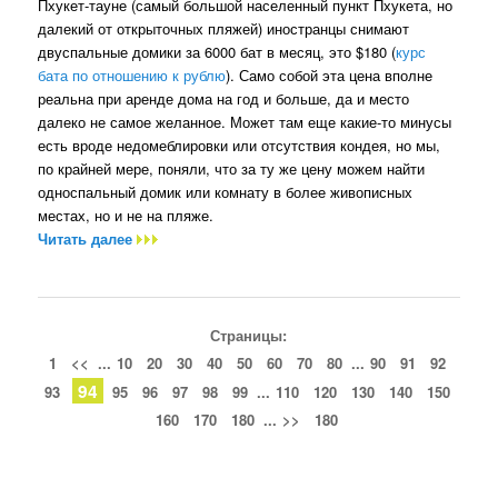
Пхукет-тауне (самый большой населенный пункт Пхукета, но
далекий от открыточных пляжей) иностранцы снимают
двуспальные домики за 6000 бат в месяц, это $180 (
курс
бата по отношению к рублю
). Само собой эта цена вполне
реальна при аренде дома на год и больше, да и место
далеко не самое желанное. Может там еще какие-то минусы
есть вроде недомеблировки или отсутствия кондея, но мы,
по крайней мере, поняли, что за ту же цену можем найти
односпальный домик или комнату в более живописных
местах, но и не на пляже.
Читать далее
Страницы:
1
<<
...
10
20
30
40
50
60
70
80
...
90
91
92
94
93
95
96
97
98
99
...
110
120
130
140
150
160
170
180
...
>>
180