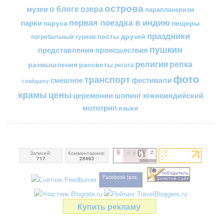
острова
о блоге
озера
музеи
парапланеризм
первая поездка в индию
парки
пещеры
паруса
праздники
посты друзей
погребальный туризм
пушкин
представления
происшествия
религия
репка
размышления
рассветы
регата
фото
транспорт
смешное
фестивали
слайдшоу
цены
храмы
церемонии
шопинг
южноиндийский
мототрип
языки
Записей:
Комментариев:
717
28463
Facebook fans:
Купить рекламу