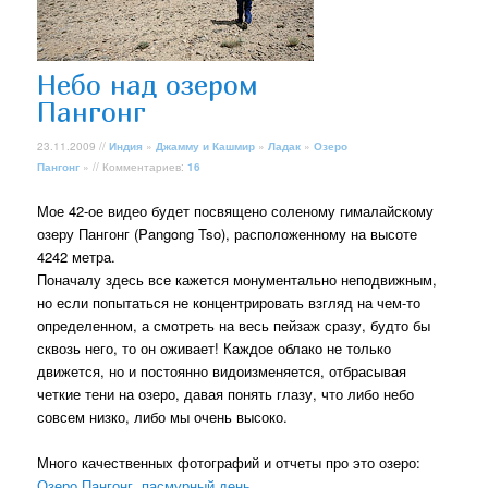
Небо над озером
Пангонг
23.11.2009 //
Индия
»
Джамму и Кашмир
»
Ладак
»
Озеро
Пангонг
» // Комментариев:
16
Мое 42-ое видео будет посвящено соленому гималайскому
озеру Пангонг (Pangong Tso), расположенному на высоте
4242 метра.
Поначалу здесь все кажется монументально неподвижным,
но если попытаться не концентрировать взгляд на чем-то
определенном, а смотреть на весь пейзаж сразу, будто бы
сквозь него, то он оживает! Каждое облако не только
движется, но и постоянно видоизменяется, отбрасывая
четкие тени на озеро, давая понять глазу, что либо небо
совсем низко, либо мы очень высоко.
Много качественных фотографий и отчеты про это озеро:
Озеро Пангонг, пасмурный день