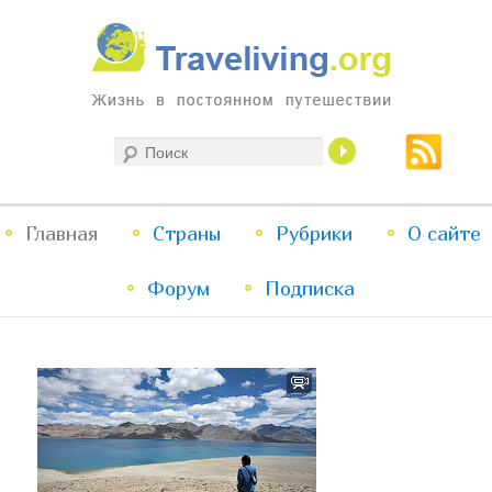
Жизнь в постоянном путешествии
Поиск
Traveliving
Главное
Главная
Страны
Перейти
Перейти
Рубрики
О сайте
меню
Форум
к
к
Подписка
основному
дополнительному
содержимому
содержимому