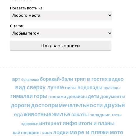
Показать посты из:
С тегом:
в гостях
видео
арт
боракай-бали трип
больницы
вид сверху лучше
водопады
визы
вулканы
горы
гималаи
дети
документы
госвами
девайсы
друзья
достопримечательности
дороги
жилье
еда
животные
закаты
западные гаты
инфо
итоги и планы
интернет
здоровье
море и пляжи
мото
лодки
кайтсерфинг
кино