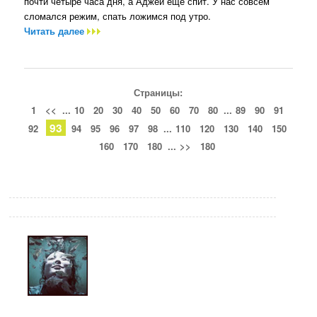
почти четыре часа дня, а Аджей еще спит. У нас совсем
сломался режим, спать ложимся под утро.
Читать далее
Страницы:
1
<<
...
10
20
30
40
50
60
70
80
...
89
90
91
93
92
94
95
96
97
98
...
110
120
130
140
150
160
170
180
...
>>
180