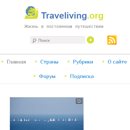
Жизнь в постоянном путешествии
Поиск
Traveliving
Главное
Главная
Страны
Перейти
Перейти
Рубрики
О сайте
меню
Форум
к
к
Подписка
основному
дополнительному
содержимому
содержимому