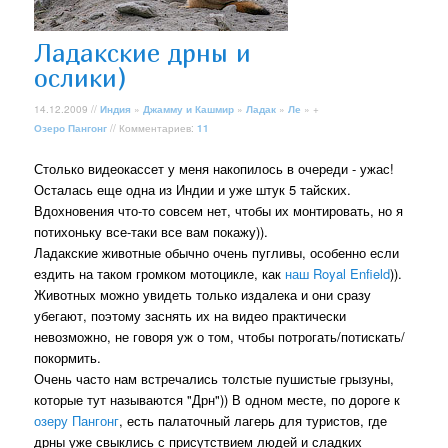
Ладакские дрны и
ослики)
14.12.2009 //
Индия
»
Джамму и Кашмир
»
Ладак
»
Ле
» +
Озеро Пангонг
// Комментариев:
11
Столько видеокассет у меня накопилось в очереди - ужас!
Осталась еще одна из Индии и уже штук 5 тайских.
Вдохновения что-то совсем нет, чтобы их монтировать, но я
потихоньку все-таки все вам покажу)).
Ладакские животные обычно очень пугливы, особенно если
ездить на таком громком мотоцикле, как
наш Royal Enfield
)).
Животных можно увидеть только издалека и они сразу
убегают, поэтому заснять их на видео практически
невозможно, не говоря уж о том, чтобы потрогать/потискать/
покормить.
Очень часто нам встречались толстые пушистые грызуны,
которые тут называются "Дрн")) В одном месте, по дороге к
озеру Пангонг
, есть палаточный лагерь для туристов, где
дрны уже свыклись с присутствием людей и сладких