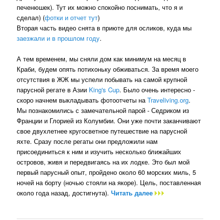
печенюшек). Тут их можно спокойно поснимать, что я и
сделал) (
фотки и отчет тут
)
Вторая часть видео снята в приюте для осликов, куда мы
заезжали и в прошлом году
.
А тем временем, мы сняли дом как минимум на месяц в
Краби, будем опять потихоньку обживаться. За время моего
отсутствия в ЖЖ мы успели побывать на самой крупной
парусной регате в Азии
King's Cup
. Было очень интересно -
скоро начнем выкладывать фотоотчеты на
Traveliving.org
.
Мы познакомились с замечательной парой - Седриком из
Франции и Глорией из Колумбии. Они уже почти заканчивают
свое двухлетнее кругосветное путешествие на парусной
яхте. Сразу после регаты они предложили нам
присоединиться к ним и изучить несколько ближайших
островов, живя и передвигаясь на их лодке. Это был мой
первый парусный опыт, пройдено около 60 морских миль, 5
ночей на борту (ночью стояли на якоре). Цель, поставленная
около года назад, достигнута).
Читать далее