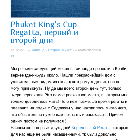
Phuket King’s Cup
Regatta, первый и
второй дни
15.12.2009 //
Таиланд
»
Остров Пхукет
» // Комментариев:
16
Мы решили следующий месяц в Таиланде провести в Краби,
вернее где-нибудь около. Нашли прекраснейший дом с
удивительным видом из окна, к которому я до сих пор не
могу привыкнуть. Ну да мы всего второй день тут, только
вчера переехали. Это самое роскошное место, в котором мне
только доводилось жить! Но о нем позже. За время регаты и
плавания на лодке с Седриком у нас накопилось много чего,
что обязательно нужно вам показать и рассказать. Причем,
одним постом не получится )
Начнем же с первых двух дней
Королевской Регаты
, которые
для нас еще не были насыщенными, тк были довольно