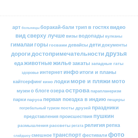
в гостях
видео
арт
боракай-бали трип
больницы
вид сверху лучше
водопады
визы
вулканы
горы
гималаи
дети
документы
госвами
девайсы
друзья
достопримечательности
дороги
жилье
еда
животные
закаты
западные гаты
инфо
итоги и планы
интернет
здоровье
море и пляжи
мото
лодки
кайтсерфинг
кино
острова
о блоге
озера
музеи
парапланеризм
первая поездка в индию
парки
пещеры
паруса
праздники
посты друзей
погребальный туризм
пушкин
представления
происшествия
религия
репка
размышления
рассветы
регата
фото
транспорт
смешное
фестивали
слайдшоу