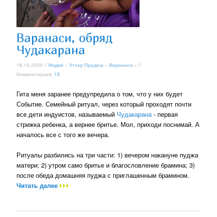
Варанаси, обряд
Чудакарана
16.10.2009 //
Индия
»
Уттар Прадеш
»
Варанаси
» //
Комментариев:
15
Гита меня заранее предупредила о том, что у них будет
Событие. Семейный ритуал, через который проходят почти
все дети индуистов, называемый
Чудакарана
- первая
стрижка ребенка, а вернее бритье. Мол, приходи поснимай. А
началось все с того же вечера.
Ритуалы разбились на три части: 1) вечером накануне пуджа
матери; 2) утром само бритье и благословление брамина; 3)
после обеда домашняя пуджа с приглашенным брамином.
Читать далее