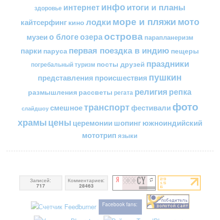
инфо
итоги и планы
интернет
здоровье
море и пляжи
мото
лодки
кайтсерфинг
кино
острова
о блоге
озера
музеи
парапланеризм
первая поездка в индию
парки
пещеры
паруса
праздники
посты друзей
погребальный туризм
пушкин
представления
происшествия
религия
репка
размышления
рассветы
регата
фото
транспорт
смешное
фестивали
слайдшоу
цены
храмы
церемонии
шопинг
южноиндийский
мототрип
языки
Записей:
Комментариев:
717
28463
Facebook fans: