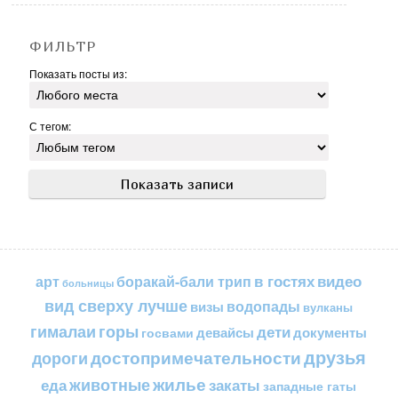
ФИЛЬТР
Показать посты из:
С тегом:
в гостях
видео
арт
боракай-бали трип
больницы
вид сверху лучше
водопады
визы
вулканы
горы
гималаи
дети
документы
госвами
девайсы
друзья
достопримечательности
дороги
жилье
еда
животные
закаты
западные гаты