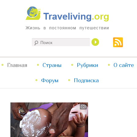
Жизнь в постоянном путешествии
Поиск
Traveliving
Главное
Главная
Страны
Перейти
Перейти
Рубрики
О сайте
меню
Форум
к
к
Подписка
основному
дополнительному
содержимому
содержимому