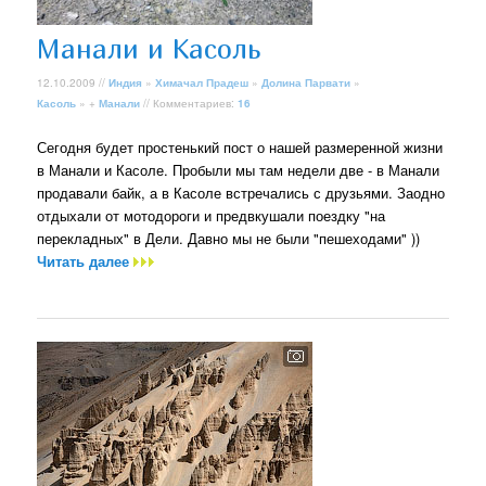
Манали и Касоль
12.10.2009 //
Индия
»
Химачал Прадеш
»
Долина Парвати
»
Касоль
» +
Манали
// Комментариев:
16
Сегодня будет простенький пост о нашей размеренной жизни
в Манали и Касоле. Пробыли мы там недели две - в Манали
продавали байк, а в Касоле встречались с друзьями. Заодно
отдыхали от мотодороги и предвкушали поездку "на
перекладных" в Дели. Давно мы не были "пешеходами" ))
Читать далее