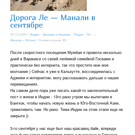
Дорога Ле — Манали в
сентябре
09.10.2009 //
Индия
»
Джамму и Кашмир
»
Ладак
»
Ле
» +
Манали
+
Ротанг
// Комментариев:
25
После скоростного посещения Мумбая я провела несколько
дней в Варанаси со своей любимой семейкой Госвами и
практически без интернета, так что простите мне мое
молчание ) Сейчас я уже в Калькутте, воссоединилась с
Аджеем и интернетом, могу рассказывать дальше о наших
перемещениях.
На самом деле пора уже писать какой-то заключительный
пост о жизни в Индии - 13го рано утром мы вылетаем в
Бангкок, чтобы начать новую жизнь в Юго-Восточной Азии,
тревеливить там. Но рано. Тема Индии на этом этапе еще не
закрыта ))
3-го сентября у нас еще был наш красавец байк, впереди
еще были сотни километров дорог и высоченные Гималаи