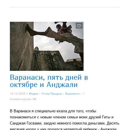
Варанаси, пять дней в
октябре и Анджали
15.10.2009 //
Индия
»
Уттар Прадеш
»
Варанаси
» //
Комментариев:
16
В Варанаси я специально ехала для того, чтобы
познакомиться с новым членом семьи моих друзей Гиты и
Санджая Госвами, заодно немного помогла деньгами. Десять
месяцев назад у них родился четвертый ребенок - Анджали