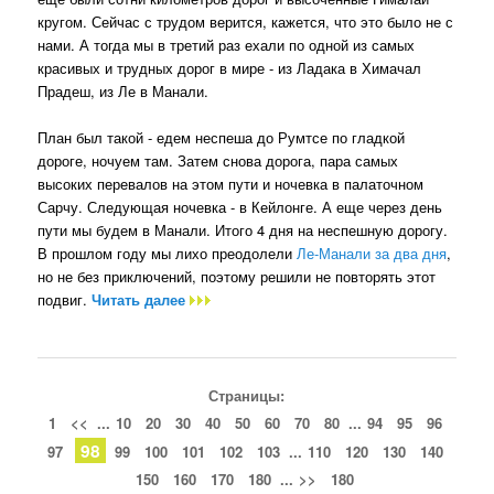
кругом. Сейчас с трудом верится, кажется, что это было не с
нами. А тогда мы в третий раз ехали по одной из самых
красивых и трудных дорог в мире - из Ладака в Химачал
Прадеш, из Ле в Манали.
План был такой - едем неспеша до Румтсе по гладкой
дороге, ночуем там. Затем снова дорога, пара самых
высоких перевалов на этом пути и ночевка в палаточном
Сарчу. Следующая ночевка - в Кейлонге. А еще через день
пути мы будем в Манали. Итого 4 дня на неспешную дорогу.
В прошлом году мы лихо преодолели
Ле-Манали за два дня
,
но не без приключений, поэтому решили не повторять этот
подвиг.
Читать далее
Страницы:
1
<<
...
10
20
30
40
50
60
70
80
...
94
95
96
98
97
99
100
101
102
103
...
110
120
130
140
150
160
170
180
...
>>
180