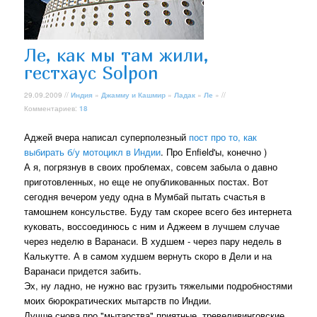
Ле, как мы там жили,
гестхаус Solpon
29.09.2009 //
Индия
»
Джамму и Кашмир
»
Ладак
»
Ле
» //
Комментариев:
18
Аджей вчера написал суперполезный
пост про то, как
выбирать б/у мотоцикл в Индии
. Про Enfield'ы, конечно )
А я, погрязнув в своих проблемах, совсем забыла о давно
приготовленных, но еще не опубликованных постах. Вот
сегодня вечером уеду одна в Мумбай пытать счастья в
тамошнем консульстве. Буду там скорее всего без интернета
куковать, воссоединюсь с ним и Аджеем в лучшем случае
через неделю в Варанаси. В худшем - через пару недель в
Калькутте. А в самом худшем вернуть скоро в Дели и на
Варанаси придется забить.
Эх, ну ладно, не нужно вас грузить тяжелыми подробностями
моих бюрократических мытарств по Индии.
Лучше снова про "мытарства" приятные, тревеливинговские.