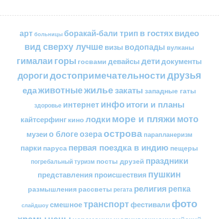
в гостях
видео
арт
боракай-бали трип
больницы
вид сверху лучше
водопады
визы
вулканы
горы
гималаи
дети
документы
госвами
девайсы
друзья
достопримечательности
дороги
жилье
еда
животные
закаты
западные гаты
инфо
итоги и планы
интернет
здоровье
море и пляжи
мото
лодки
кайтсерфинг
кино
острова
о блоге
озера
музеи
парапланеризм
первая поездка в индию
парки
пещеры
паруса
праздники
посты друзей
погребальный туризм
пушкин
представления
происшествия
религия
репка
размышления
рассветы
регата
фото
транспорт
смешное
фестивали
слайдшоу
цены
храмы