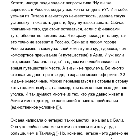
Кстати, иногда люди задают вопросы типа "Ну вы же
вернетесь в Россию, когда у вас кончатся деньги?". И я себе,
уезжая из Питера в азиатскую неизвестность, давала такую
установку - пока есть деньги, буду путешествовать. Сейчас
понимание того, где стоит оставаться, если с финансами
туго, абсолютно поменялось. Что сразу приход в голову, так
это точно не возврат в Россию. Сейчас в любом городе
России жизнь в коммунальной комнатушке куда дороже, чем
комфортное пребывание (и путешествие) в Азии. И уж если
что, можно "залечь на дно" в одном из полюбившихся за
время путешествий месте. А визы - не проблема. Во многих
странах их дают при въезде, а заранее можно оформить 2-3-
и даже 6-месячные. Можно перемещаться из страны в страну
хоть годами, выбрав, например, три самых приятных для вас
уголка. И так думают многие из тех, кто уже давно живет в
Азии и имеет доход, не зависящий от места пребывания
(единственное условие )))).
Оксана написала о четырех таких местах, а начала с Бали.
Она уже соблазнила меня этим островом и я хочу туда
больше, чем в Таиланд )) Но, конечно, четыре - это далеко не