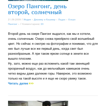
Озеро Пангонг, день
второй, солнечный
21.09.2009 //
Индия
»
Джамму и Кашмир
»
Ладак
»
Озеро
Пангонг
» // Комментариев:
23
Второй день на озере Пангонг выдался, как мы и хотели,
очень солнечным. Озеро снова приобрело свой волшебный
цвет. Но сейчас я смотрю на фотографии и понимаю, что для
них был лучше все же первый день, когда свет был
разнообразным. А при таком ярком солнце в зените все
вышло плоским.
Ну, зато, можно еще раз вспомнить какой там звенящий
прозрачный воздух, как до мельчайших камешков очень
четко видны даже далекие горы. Наверное, это возможно
только на такой высоте и я еще не скоро увижу такое.
Читать далее