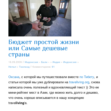
Бюджет простой жизни
или Самые дешевые
страны
16.09.2009 //
Индонезия
»
Бали
» +
Индия
+
Индонезия
+
Непал
+
Таиланд
// Комментариев:
91
Оксана
, с которой мы путешествовали вместе
по Тибету
, и
статьи которой мы уже дублировали на
traveliving.org
, снова
написала очень полезный и вдохновляющий текст )) Это ее
мини-рейтинг мест в Азии, где можно жить долго и дешево,
что очень хорошо вписывается в нашу концепцию
trave
living
'a.