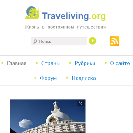
Жизнь в постоянном путешествии
Поиск
Traveliving
Главное
Главная
Страны
Перейти
Перейти
Рубрики
О сайте
меню
Форум
к
к
Подписка
основному
дополнительному
содержимому
содержимому