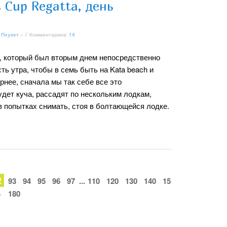
s Cup Regatta, день
 Пхукет
» // Комментариев:
14
, который был вторым днем непосредственно
сть утра, чтобы в семь быть на Kata beach и
рнее, сначала мы так себе все это
дет куча, рассадят по нескольким лодкам,
 в попытках снимать, стоя в болтающейся лодке.
2
93
94
95
96
97
...
110
120
130
140
15
>
180