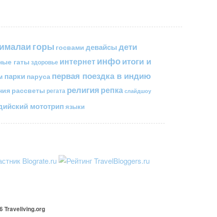
горы
гималаи
дети
госвами
девайсы
инфо
итоги и
интернет
ные гаты
здоровье
первая поездка в индию
парки
паруса
м
религия
репка
ния
рассветы
регата
слайдшоу
ийский мототрип
языки
26
Traveliving
.org