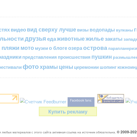
вид сверху лучше
стях
видео
водопады
визы
вулканы
друзья
льности
жилье
еда
животные
закаты
запад
 пляжи
острова
мото
о блоге
озера
музеи
парапланериз
пушкин
раздники
представления
происшествия
размышле
фото
цены
храмы
естивали
церемонии
шопинг
южноинд
Facebook fans:
Купить рекламу
© 2009-20
 любых материалов с этого сайта активная ссылка на источник обязательна.