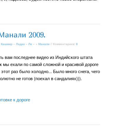
Манали 2009.
 Кашмир
»
Ладак
»
Ле
» +
Манали
// Комментариев:
8
ть вам последнее видео из Индийского штата
как мы ехали по самой сложной и красивой дороге
В этот раз было холодно... Было много снега, чего
олютно не готов (поехал в сандалиях))).
товке к дороге