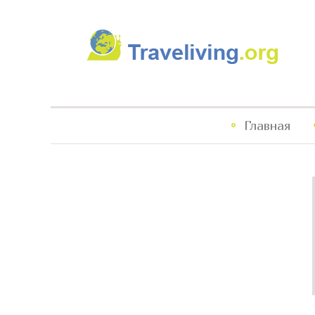
Traveliving
Главное
Главная
меню