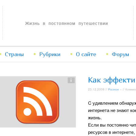
Жизнь в постоянном путешествии
Страны
Рубрики
Перейти
Перейти
О сайте
Форум
к
к
Как эффекти
основному
дополнительному
23.12.2009 //
Разное
» // Комме
содержимому
содержимому
C удивлением обнаруж
интернета не знают ко
жизнь.
Если вы постоянно чит
ресурсов в интернете