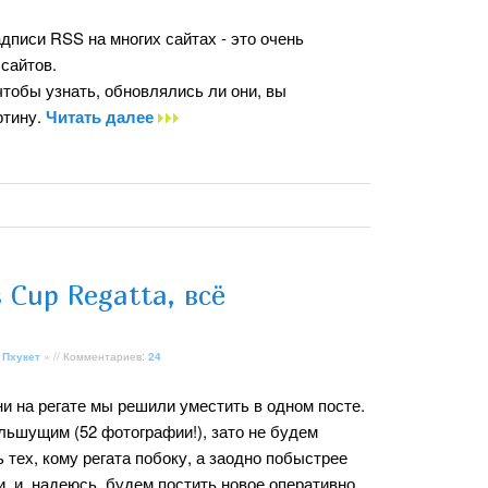
дписи RSS на многих сайтах - это очень
сайтов.
тобы узнать, обновлялись ли они, вы
ртину.
Читать далее
s Cup Regatta, всё
 Пхукет
» // Комментариев:
24
 на регате мы решили уместить в одном посте.
льшущим (52 фотографии!), зато не будем
ь тех, кому регата побоку, а заодно побыстрее
, и, надеюсь, будем постить новое оперативно.