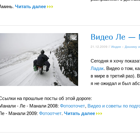
Аминь.
Читать далее
Видео Ле — 
21.12.2009 //
Индия
»
Джамму и
Сегодня я хочу показа
Ладак
. Видео о том, 
в мире в третий раз). 
я не ожидал и был абс
Ссылки на прошлые посты об этой дороге:
Манали - Ле - Манали 2008:
Фотооточет
,
Видео и советы по подго
Ле - Манали 2009:
Фотоотчет
.
Читать далее