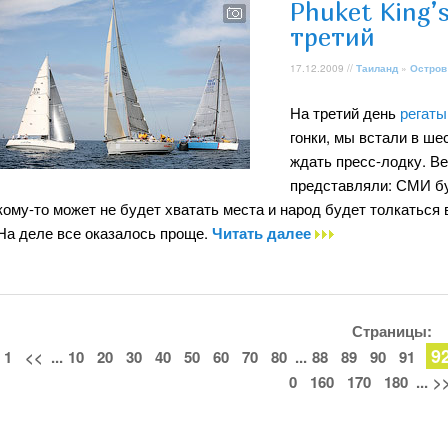
Phuket King’
третий
17.12.2009 //
Таиланд
»
Остров
На третий день
регаты
гонки, мы встали в ше
ждать пресс-лодку. Ве
представляли: СМИ бу
кому-то может не будет хватать места и народ будет толкаться
На деле все оказалось проще.
Читать далее
Страницы:
9
1
<<
...
10
20
30
40
50
60
70
80
...
88
89
90
91
0
160
170
180
...
>