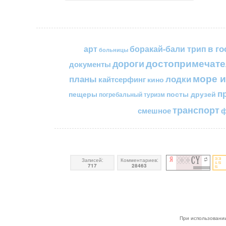
в го
арт
боракай-бали трип
больницы
достопримечате
дороги
документы
море и
планы
лодки
кайтсерфинг
кино
п
пещеры
посты друзей
погребальный туризм
транспорт
смешное
ф
Записей:
Комментариев:
717
28463
При использовании