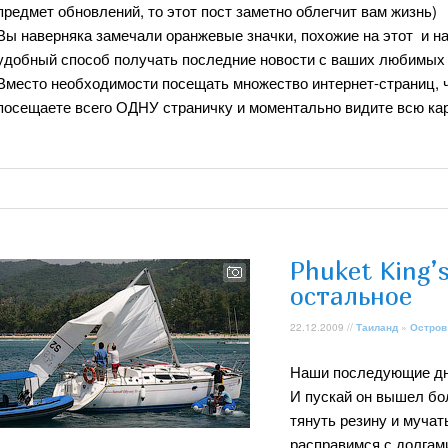
предмет обновлений, то этот пост заметно облегчит вам жизнь)
Вы наверняка замечали оранжевые значки, похожие на этот
и на
удобный способ получать последние новости с ваших любимых 
Вместо необходимости посещать множество интернет-страниц, ч
посещаете всего ОДНУ страничку и моментально видите всю ка
Phuket King’
остальное
22.12.2009 //
Таиланд
»
Остров
Наши последующие дни
И пускай он вышел бо
тянуть резину и мучат
расправимся с долгами