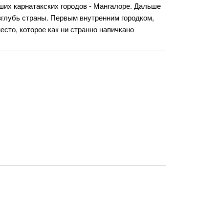
ших карнатакских городов - Мангалоре. Дальше
вглубь страны. Первым внутренним городком,
сто, которое как ни странно напичкано