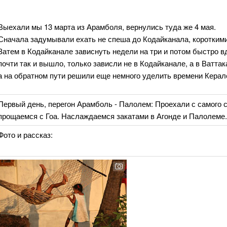
Выехали мы 13 марта из Арамболя, вернулись туда же 4 мая.
Сначала задумывали ехать не спеша до Кодайканала, короткими
Затем в Кодайканале зависнуть недели на три и потом быстро вд
почти так и вышло, только зависли не в Кодайканале, а в Ваттака
а на обратном пути решили еще немного уделить времени Керале
Первый день, перегон Арамболь - Палолем: Проехали с самого с
прощаемся с Гоа. Наслаждаемся закатами в Агонде и Палолеме.
Фото и рассказ: