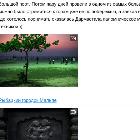
большой порт. Потом пару дней провели в одном из самых боль
можно было стремиться к горам уже не по побережью, а заехав 
где хотелось поснимать оказалась Дармастала паломническое ме
техникой ))
Рыбацкий городок Мальпе