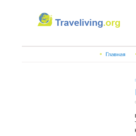
Traveliving
Главное
Главная
меню