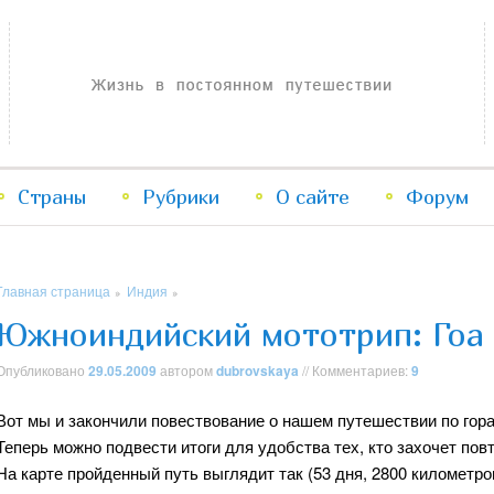
Жизнь в постоянном путешествии
Страны
Рубрики
Перейти
Перейти
О сайте
Форум
к
к
Главная страница
Индия
»
»
основному
дополнительному
Южноиндийский мототрип: Гоа
содержимому
содержимому
Опубликовано
29.05.2009
автором
dubrovskaya
// Комментариев:
9
Вот мы и закончили повествование о нашем путешествии по гора
Теперь можно подвести итоги для удобства тех, кто захочет по
На карте пройденный путь выглядит так (53 дня, 2800 километро