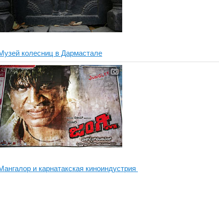
Музей колесниц в Дармастале
Мангалор и карнатакская киноиндустрия