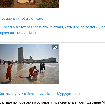
Первые дни побега от жары
В
Гокарну в этот раз заезжать не стали, хоть и было по пути. Д
огромная статуя Шивы.
Как мы ходили к большому Шиве в Мурудешваре
Дальше по побережью остановились сначала в почти деревне М