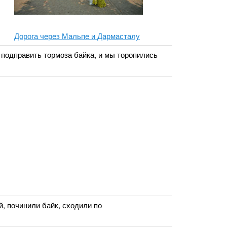
Дорога через Мальпе и Дармасталу
подправить тормоза байка, и мы торопились
, починили байк, сходили по