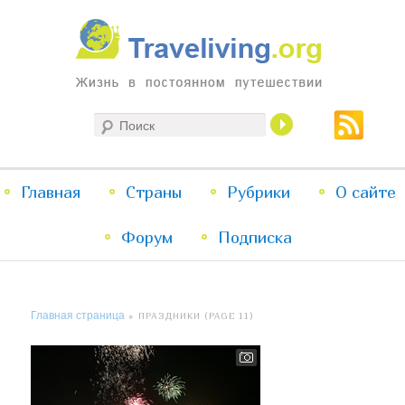
Жизнь в постоянном путешествии
Поиск
Traveliving
Главное
Главная
Страны
Перейти
Перейти
Рубрики
О сайте
меню
Форум
к
к
Подписка
основному
дополнительному
Главная страница
» ПРАЗДНИКИ (PAGE 11)
содержимому
содержимому