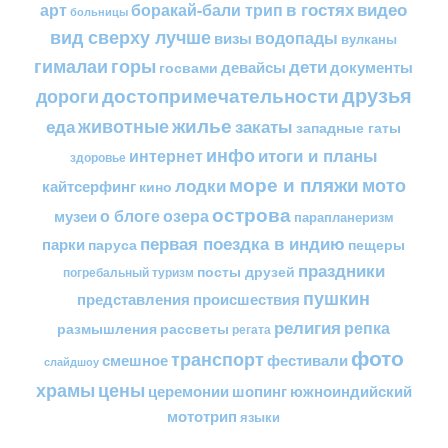
в гостях
видео
арт
боракай-бали трип
больницы
вид сверху лучше
водопады
визы
вулканы
горы
гималаи
дети
документы
госвами
девайсы
друзья
достопримечательности
дороги
жилье
еда
животные
закаты
западные гаты
инфо
итоги и планы
интернет
здоровье
море и пляжи
мото
лодки
кайтсерфинг
кино
острова
о блоге
озера
музеи
парапланеризм
первая поездка в индию
парки
пещеры
паруса
праздники
посты друзей
погребальный туризм
пушкин
представления
происшествия
религия
репка
размышления
рассветы
регата
фото
транспорт
смешное
фестивали
слайдшоу
цены
храмы
церемонии
шопинг
южноиндийский
мототрип
языки