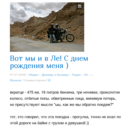
Вот мы и в Ле! С днем
рождения меня )
07.07.2008 //
Индия
»
Джамму и Кашмир
»
Ладак
»
Ле
» +
Манали
// Комментариев:
53
вкратце - 475 км, 19 литров бензина, три ночевки, проколотое
колесо, отбитые попы, обветренные лица, минимум потерь,
но присутствуют мысли "ыы, как же мы обратно поедем?"
тот, кто говорил, что эта поездка - прогулка, точно не ехал по
этой дороге на байке с грузом и девушкой ))