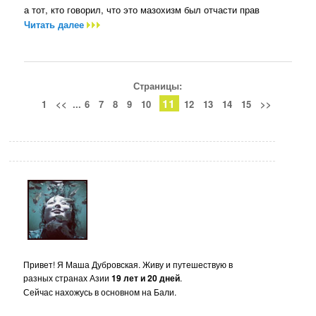
а тот, кто говорил, что это мазохизм был отчасти прав
Читать далее
Страницы:
11
1
<<
...
6
7
8
9
10
12
13
14
15
>>
Привет! Я Маша Дубровская. Живу и путешествую в
разных странах Азии
19 лет и 20 дней
.
Сейчас нахожусь в основном на Бали.