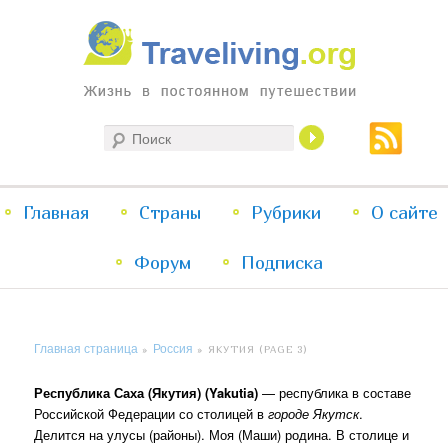
Жизнь в постоянном путешествии
Поиск
Traveliving
Главное
Главная
Страны
Перейти
Перейти
Рубрики
О сайте
меню
Форум
к
к
Подписка
основному
дополнительному
Главная страница
Россия
»
»
ЯКУТИЯ
(PAGE 3)
содержимому
содержимому
Республика Саха (Якутия) (Yakutia)
— республика в составе
Российской Федерации со столицей в
городе Якутск
.
Делится на улусы (районы). Моя (Маши) родина. В столице и