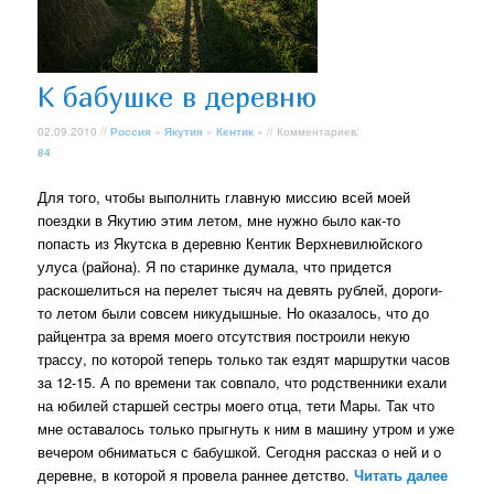
К бабушке в деревню
02.09.2010 //
Россия
»
Якутия
»
Кентик
» // Комментариев:
84
Для того, чтобы выполнить главную миссию всей моей
поездки в Якутию этим летом, мне нужно было как-то
попасть из Якутска в деревню Кентик Верхневилюйского
улуса (района). Я по старинке думала, что придется
раскошелиться на перелет тысяч на девять рублей, дороги-
то летом были совсем никудышные. Но оказалось, что до
райцентра за время моего отсутствия построили некую
трассу, по которой теперь только так ездят маршрутки часов
за 12-15. А по времени так совпало, что родственники ехали
на юбилей старшей сестры моего отца, тети Мары. Так что
мне оставалось только прыгнуть к ним в машину утром и уже
вечером обниматься с бабушкой. Сегодня рассказ о ней и о
деревне, в которой я провела раннее детство.
Читать далее