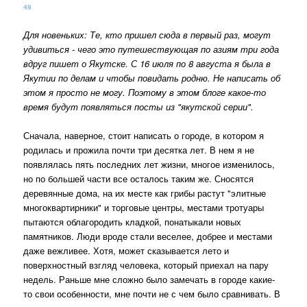
49
Для новеньких: Те, кто пришел сюда в первый раз, могут
удивиться - чего это путешествующая по азиям три года
вдруг пишет о Якутске. С 16 июля по 8 августа я была в
Якутии по делам и чтобы повидать родню. Не написать об
этом я просто не могу. Поэтому в этом блоге какое-то
время будут появляться посты из "якутской серии".
Сначала, наверное, стоит написать о городе, в котором я
родилась и прожила почти три десятка лет. В нем я не
появлялась пять последних лет жизни, многое изменилось,
но по большей части все осталось таким же. Сносятся
деревянные дома, на их месте как грибы растут "элитные
многоквартирники" и торговые центры, местами тротуары
пытаются облагородить кладкой, понатыкали новых
памятников. Люди вроде стали веселее, добрее и местами
даже вежливее. Хотя, может сказывается лето и
поверхностный взгляд человека, который приехал на пару
недель. Раньше мне сложно было замечать в городе какие-
то свои особенности, мне почти не с чем было сравнивать. В