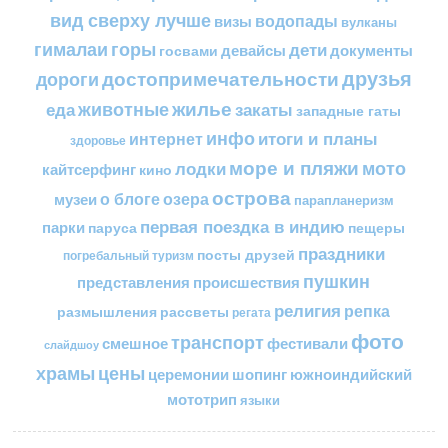
вид сверху лучше
водопады
визы
вулканы
горы
гималаи
дети
документы
госвами
девайсы
друзья
достопримечательности
дороги
жилье
еда
животные
закаты
западные гаты
инфо
итоги и планы
интернет
здоровье
море и пляжи
мото
лодки
кайтсерфинг
кино
острова
о блоге
озера
музеи
парапланеризм
первая поездка в индию
парки
пещеры
паруса
праздники
посты друзей
погребальный туризм
пушкин
представления
происшествия
религия
репка
размышления
рассветы
регата
фото
транспорт
смешное
фестивали
слайдшоу
цены
храмы
церемонии
шопинг
южноиндийский
мототрип
языки