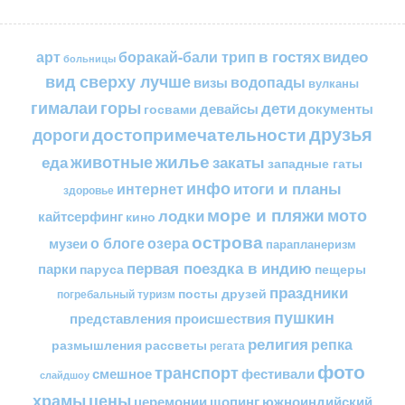
в гостях
видео
арт
боракай-бали трип
больницы
вид сверху лучше
водопады
визы
вулканы
горы
гималаи
дети
документы
госвами
девайсы
друзья
достопримечательности
дороги
жилье
еда
животные
закаты
западные гаты
инфо
итоги и планы
интернет
здоровье
море и пляжи
мото
лодки
кайтсерфинг
кино
острова
о блоге
озера
музеи
парапланеризм
первая поездка в индию
парки
пещеры
паруса
праздники
посты друзей
погребальный туризм
пушкин
представления
происшествия
религия
репка
размышления
рассветы
регата
фото
транспорт
смешное
фестивали
слайдшоу
цены
храмы
церемонии
шопинг
южноиндийский