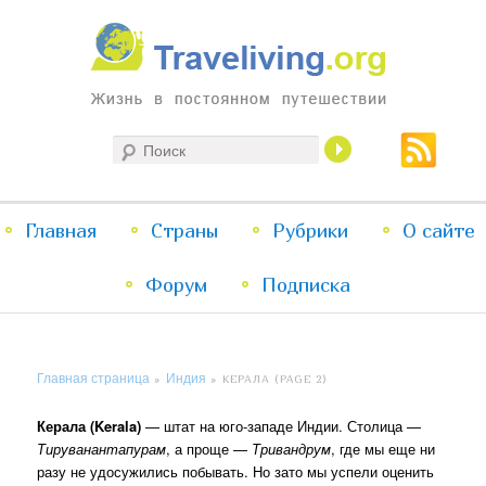
Жизнь в постоянном путешествии
Поиск
Traveliving
Главное
Главная
Страны
Перейти
Перейти
Рубрики
О сайте
меню
Форум
к
к
Подписка
основному
дополнительному
Главная страница
Индия
»
»
КЕРАЛА
(PAGE 2)
содержимому
содержимому
Керала (Kerala)
— штат на юго-западе Индии. Столица —
Тируванантапурам
, а проще —
Тривандрум
, где мы еще ни
разу не удосужились побывать. Но зато мы успели оценить