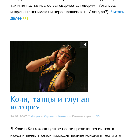
так и не научились ее выговаривать, говорим - Алапуза,
индусы не понимают и переспрашивают - Алапура?).
Читать
далее
Кочи, танцы и глупая
история
30.03.2007 //
Индия
»
Керала
»
Кочи
» // Комментариев:
30
В Кочи в Катхакали центре после представлений почти
каждый вечер в сезон проходят разные концерты, если это