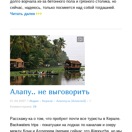
долго ворчала из-за бетонного пола и грязного столика, но
сейчас, надеюсь, только посмеется над собой тогдашней.
Читать далее
Алапу.. не выговорить
01.04.2007 //
Индия
»
Керала
»
Алаппуза (Аллепей)
» //
Комментариев:
26
Расскажу-ка о том, что пробуют почти все туристы в Керале.
Backwaters trips - покатушки на лодках по каналам и озеру
между Кочи и Аллепеем (вернее сейчас это Alappuzha, но мы