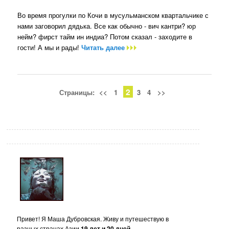
Во время прогулки по Кочи в мусульманском квартальчике с
нами заговорил дядька. Все как обычно - вич кантри? юр
нейм? фирст тайм ин индиа? Потом сказал - заходите в
гости! А мы и рады!
Читать далее
2
Страницы:
<<
1
3
4
>>
Привет! Я Маша Дубровская. Живу и путешествую в
разных странах Азии
19 лет и 20 дней
.