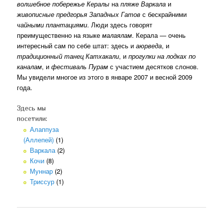
волшебное побережье Кералы
на
пляже Варкала
и
живописные предгорья Западных Гатов
с бескрайними
чайными плантациями
. Люди здесь говорят
преимущественно на языке
малаялам
. Керала — очень
интересный сам по себе штат: здесь и
аюрведа
, и
традиционный танец Катхакали
, и
прогулки на лодках по
каналам
, и
фестиваль Пурам
с участием десятков слонов.
Мы увидели многое из этого в январе 2007 и весной 2009
года.
Здесь мы
посетили:
Алаппуза
(Аллепей)
(1)
Варкала
(2)
Кочи
(8)
Муннар
(2)
Триссур
(1)