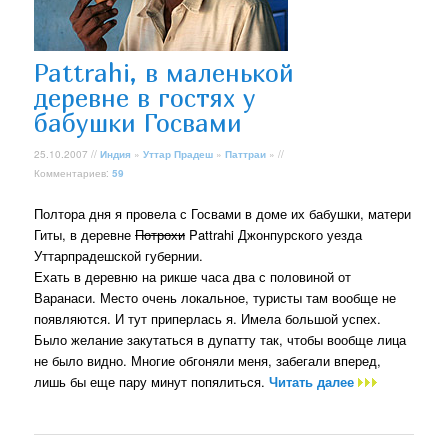
Pattrahi, в маленькой
деревне в гостях у
бабушки Госвами
25.10.2007 //
Индия
»
Уттар Прадеш
»
Паттраи
» //
Комментариев:
59
Полтора дня я провела с Госвами в доме их бабушки, матери
Гиты, в деревне
Потрохи
Pattrahi Джонпурского уезда
Уттарпрадешской губернии.
Ехать в деревню на рикше часа два с половиной от
Варанаси. Место очень локальное, туристы там вообще не
появляются. И тут приперлась я. Имела большой успех.
Было желание закутаться в дупатту так, чтобы вообще лица
не было видно. Многие обгоняли меня, забегали вперед,
лишь бы еще пару минут попялиться.
Читать далее