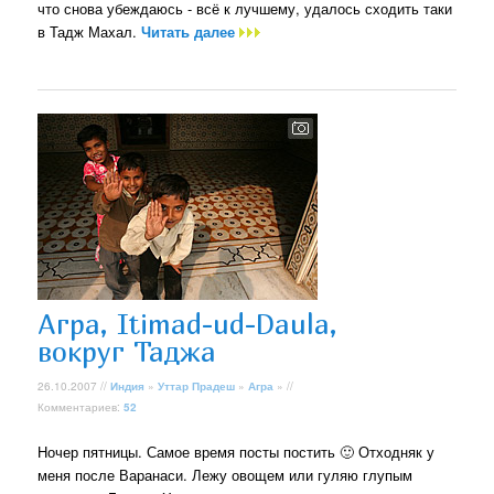
что снова убеждаюсь - всё к лучшему, удалось сходить таки
в Тадж Махал.
Читать далее
Агра, Itimad-ud-Daula,
вокруг Таджа
26.10.2007 //
Индия
»
Уттар Прадеш
»
Агра
» //
Комментариев:
52
Ночер пятницы. Самое время посты постить 🙂 Отходняк у
меня после Варанаси. Лежу овощем или гуляю глупым