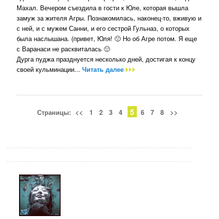
Махал. Вечером съездила в гости к Юле, которая вышла
замуж за жителя Агры. Познакомилась, наконец-то, вживую и
с ней, и с мужем Санни, и его сестрой Гульназ, о которых
была наслышана. (привет, Юля! 🙂 Но об Агре потом. Я еще
с Варанаси не расквиталась 🙂
Дурга пуджа празднуется несколько дней, достигая к концу
своей кульминации...
Читать далее
5
Страницы:
<<
1
2
3
4
6
7
8
>>