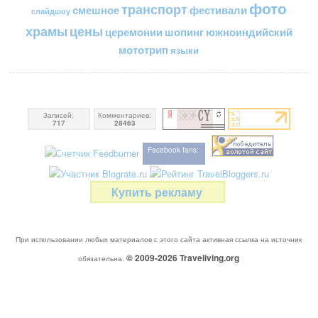
фото
транспорт
смешное
фестивали
слайдшоу
цены
храмы
церемонии
шопинг
южноиндийский
мототрип
языки
Записей:
Комментариев:
717
28463
Facebook fans:
Купить рекламу
При использовании любых материалов с этого сайта активная ссылка на источник
© 2009-2026
Traveliving
.org
обязательна.