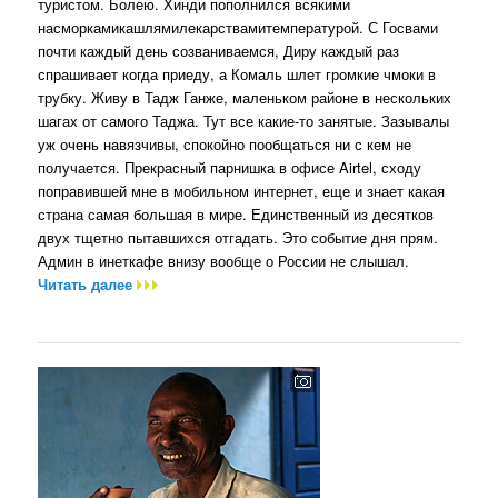
туристом. Болею. Хинди пополнился всякими
насморкамикашлямилекарствамитемпературой. С Госвами
почти каждый день созваниваемся, Диру каждый раз
спрашивает когда приеду, а Комаль шлет громкие чмоки в
трубку. Живу в Тадж Ганже, маленьком районе в нескольких
шагах от самого Таджа. Тут все какие-то занятые. Зазывалы
уж очень навязчивы, спокойно пообщаться ни с кем не
получается. Прекрасный парнишка в офисе Airtel, сходу
поправившей мне в мобильном интернет, еще и знает какая
страна самая большая в мире. Единственный из десятков
двух тщетно пытавшихся отгадать. Это событие дня прям.
Админ в инеткафе внизу вообще о России не слышал.
Читать далее