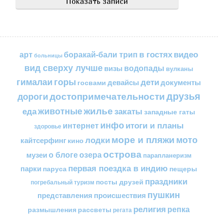
в гостях
видео
арт
боракай-бали трип
больницы
вид сверху лучше
водопады
визы
вулканы
горы
гималаи
дети
документы
госвами
девайсы
друзья
достопримечательности
дороги
жилье
еда
животные
закаты
западные гаты
инфо
итоги и планы
интернет
здоровье
море и пляжи
мото
лодки
кайтсерфинг
кино
острова
о блоге
озера
музеи
парапланеризм
первая поездка в индию
парки
пещеры
паруса
праздники
посты друзей
погребальный туризм
пушкин
представления
происшествия
религия
репка
размышления
рассветы
регата