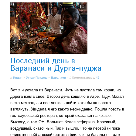
Последний день в
Варанаси и Дурга-пуджа
//
Индия
»
Уттар Прадеш
»
Варанаси
» // Комментариев:
45
Вот я и уехала из Варанаси. Чуть не пустила там корни, но
дорога взяла свое. Второй день кашляю в Агре. Тадж Махал
в ста метрах, а я все ленюсь пойти хотя бы на ворота
взглянуть. Увидела я его как-то неожиданно. Пошла поесть в
гестхаусовский ресторан, который оказался на крыше.
Выхожу, а там ОН. Большая белая зефирина. Красивый,
воздушный, сказочный. Так и вышло, что на первой (и пока
единственной) агрской фотографии, как ни банально, Тадж