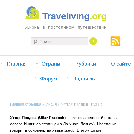
Жизнь в постоянном путешествии
Поиск
Traveliving
Главное
Главная
Страны
Перейти
Перейти
Рубрики
О сайте
меню
Форум
к
к
Подписка
основному
дополнительному
Главная страница
Индия
»
»
УТТАР ПРАДЕШ
(PAGE 5)
содержимому
содержимому
Уттар Прадеш (Uttar Pradesh)
— густонаселенный штат на
севере Индии со столицей в Лакхнау (Лакнау). Население
говорит в основном на языке
хинди
. В этом штате