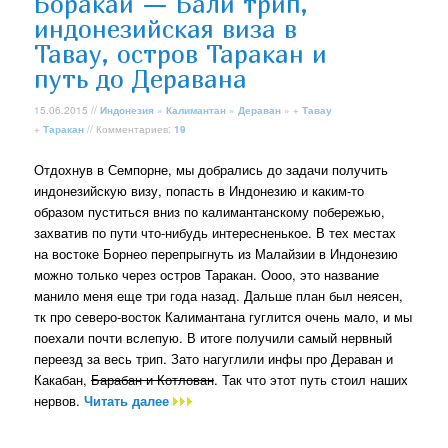
Боракай — Бали трип,
индонезийская виза в
Тавау, остров Таракан и
путь до Деравана
15.06.2015 //
Индонезия
»
Калимантан
»
Дераван
» +
Тавау
+
Таракан
// Комментариев:
19
Отдохнув в Семпорне, мы добрались до задачи получить
индонезийскую визу, попасть в Индонезию и каким-то
образом пуститься вниз по калимантанскому побережью,
захватив по пути что-нибудь интересненькое. В тех местах
на востоке Борнео перепрыгнуть из Малайзии в Индонезию
можно только через остров Таракан. Оооо, это название
манило меня еще три года назад. Дальше план был неясен,
тк про северо-восток Калимантана гуглится очень мало, и мы
поехали почти вслепую. В итоге получили самый нервный
переезд за весь трип. Зато нагуглили инфы про Дераван и
Какабан,
Барабан и Котлован
. Так что этот путь стоил наших
нервов.
Читать далее