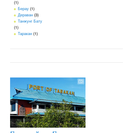
(1)
Берау
(1)
Дераван
(3)
Танжунг Бату
(1)
Таракан
(1)