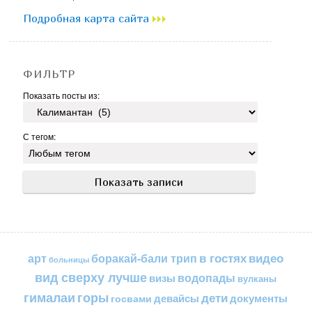
Подробная карта сайта
ФИЛЬТР
Показать посты из:
С тегом:
в гостях
видео
арт
боракай-бали трип
больницы
вид сверху лучше
водопады
визы
вулканы
горы
гималаи
дети
документы
госвами
девайсы