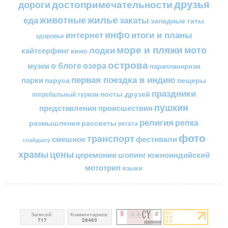
друзья
достопримечательности
дороги
жилье
еда
животные
закаты
западные гаты
инфо
итоги и планы
интернет
здоровье
море и пляжи
мото
лодки
кайтсерфинг
кино
острова
о блоге
озера
музеи
парапланеризм
первая поездка в индию
парки
пещеры
паруса
праздники
посты друзей
погребальный туризм
пушкин
представления
происшествия
религия
репка
размышления
рассветы
регата
фото
транспорт
смешное
фестивали
слайдшоу
цены
храмы
церемонии
шопинг
южноиндийский
мототрип
языки
Записей:
Комментариев:
717
28463