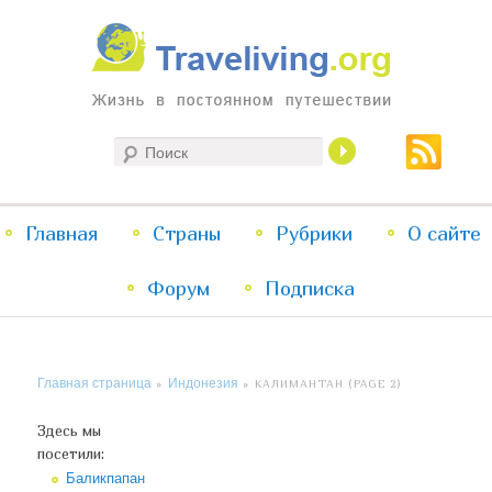
Жизнь в постоянном путешествии
Поиск
Traveliving
Главное
Главная
Страны
Перейти
Перейти
Рубрики
О сайте
меню
Форум
к
к
Подписка
основному
дополнительному
Главная страница
Индонезия
»
»
КАЛИМАНТАН
(PAGE 2)
содержимому
содержимому
Здесь мы
посетили:
Баликпапан