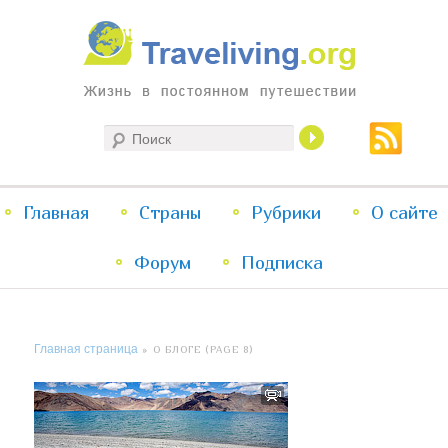
Жизнь в постоянном путешествии
Поиск
Traveliving
Главное
Главная
Страны
Перейти
Перейти
Рубрики
О сайте
меню
Форум
к
к
Подписка
основному
дополнительному
Главная страница
» О БЛОГЕ (PAGE 8)
содержимому
содержимому