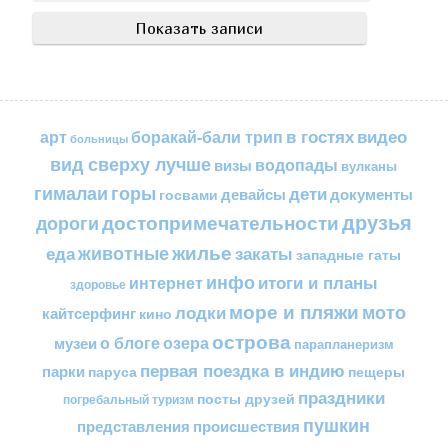
в гостях
видео
арт
боракай-бали трип
больницы
вид сверху лучше
водопады
визы
вулканы
горы
гималаи
дети
документы
госвами
девайсы
друзья
достопримечательности
дороги
жилье
еда
животные
закаты
западные гаты
инфо
итоги и планы
интернет
здоровье
море и пляжи
мото
лодки
кайтсерфинг
кино
острова
о блоге
озера
музеи
парапланеризм
первая поездка в индию
парки
пещеры
паруса
праздники
посты друзей
погребальный туризм
пушкин
представления
происшествия