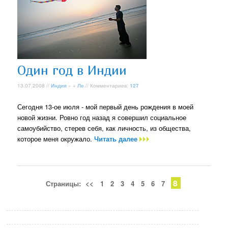
Один год в Индии
13.07.2008 //
Индия
» +
Ле
// Комментариев:
127
Сегодня 13-ое июля - мой первый день рождения в моей
новой жизни. Ровно год назад я совершил социальное
самоубийство, стерев себя, как личность, из общества,
которое меня окружало.
Читать далее
8
Страницы:
<<
1
2
3
4
5
6
7