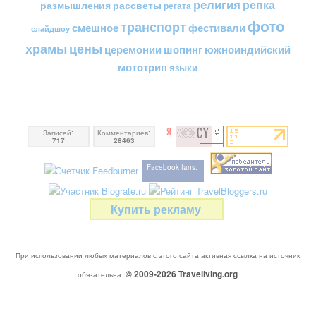
религия
репка
размышления
рассветы
регата
фото
транспорт
смешное
фестивали
слайдшоу
цены
храмы
церемонии
шопинг
южноиндийский
мототрип
языки
Записей:
Комментариев:
717
28463
Facebook fans:
Купить рекламу
При использовании любых материалов с этого сайта активная ссылка на источник
© 2009-2026
Traveliving
.org
обязательна.