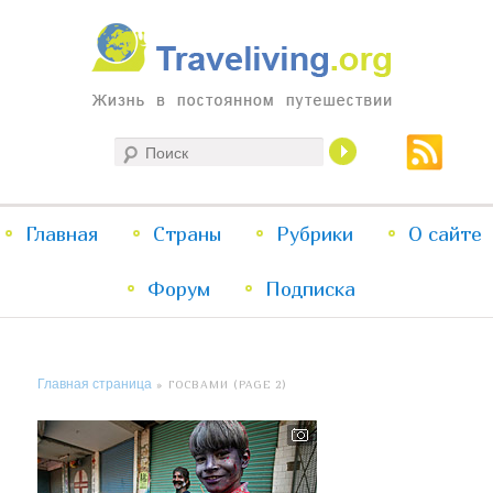
Жизнь в постоянном путешествии
Поиск
Traveliving
Главное
Главная
Страны
Перейти
Перейти
Рубрики
О сайте
меню
Форум
к
к
Подписка
основному
дополнительному
Главная страница
» ГОСВАМИ (PAGE 2)
содержимому
содержимому