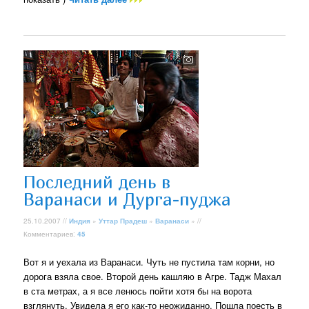
Последний день в
Варанаси и Дурга-пуджа
25.10.2007 //
Индия
»
Уттар Прадеш
»
Варанаси
» //
Комментариев:
45
Вот я и уехала из Варанаси. Чуть не пустила там корни, но
дорога взяла свое. Второй день кашляю в Агре. Тадж Махал
в ста метрах, а я все ленюсь пойти хотя бы на ворота
взглянуть. Увидела я его как-то неожиданно. Пошла поесть в