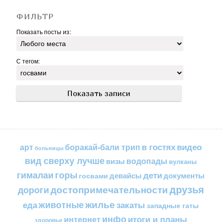
ФИЛЬТР
Показать посты из:
С тегом:
в гостях
видео
арт
боракай-бали трип
больницы
вид сверху лучше
водопады
визы
вулканы
горы
гималаи
дети
документы
госвами
девайсы
друзья
достопримечательности
дороги
жилье
еда
животные
закаты
западные гаты
инфо
итоги и планы
интернет
здоровье