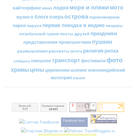
море и пляжи
мото
лодки
кайтсерфинг
кино
острова
о блоге
озера
музеи
парапланеризм
первая поездка в индию
парки
пещеры
паруса
праздники
посты друзей
погребальный туризм
пушкин
представления
происшествия
религия
репка
размышления
рассветы
регата
фото
транспорт
смешное
фестивали
слайдшоу
цены
храмы
церемонии
шопинг
южноиндийский
мототрип
языки
Записей:
Комментариев:
717
28463
Facebook fans: