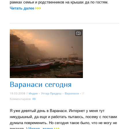
рамках семьи и родственников на крышах да по гостям.
Читать далее
Варанаси сегодня
19.03.2008 //
Индия
»
Уттар Прадеш
»
Варанаси
» //
Комментариев:
49
Я уже девятый день в Варанаси. Интернет у меня тут
никудышный, да еще и работать пытаюсь, посему с постами
думала повременить. Но сегодня такое было, что не могу не
показать )
Читать далее