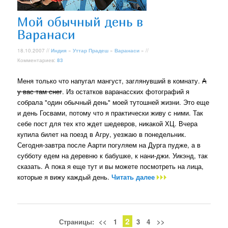
Мой обычный день в
Варанаси
18.10.2007 //
Индия
»
Уттар Прадеш
»
Варанаси
» //
Комментариев:
83
Меня только что напугал мангуст, заглянувший в комнату.
А
у вас там снег
. Из остатков варанасских фотографий я
собрала "один обычный день" моей тутошней жизни. Это еще
и день Госвами, потому что я практически живу с ними. Так
себе пост для тех кто ждет шедевров, никакой ХЦ. Вчера
купила билет на поезд в Агру, уезжаю в понедельник.
Сегодня-завтра после Аарти погуляем на Дурга пудже, а в
субботу едем на деревню к бабушке, к нани-джи. Уикэнд, так
сказать. А пока я еще тут и вы можете посмотреть на лица,
которые я вижу каждый день.
Читать далее
2
Страницы:
<<
1
3
4
>>