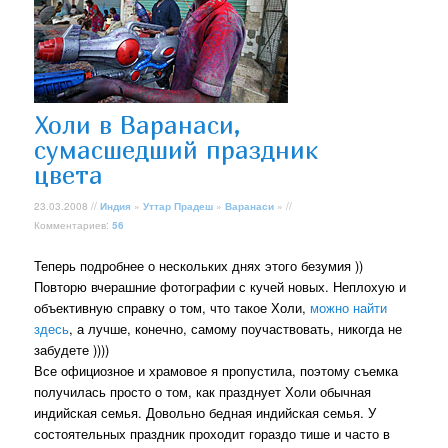
Холи в Варанаси,
сумасшедший праздник
цвета
23.03.2008 //
Индия
»
Уттар Прадеш
»
Варанаси
» //
Комментариев:
56
Теперь подробнее о нескольких днях этого безумия ))
Повторю вчерашние фотографии с кучей новых. Неплохую и
объективную справку о том, что такое Холи,
можно найти
здесь
, а лучше, конечно, самому поучаствовать, никогда не
забудете ))))
Все официозное и храмовое я пропустила, поэтому съемка
получилась просто о том, как празднует Холи обычная
индийская семья. Довольно бедная индийская семья. У
состоятельных праздник проходит гораздо тише и часто в