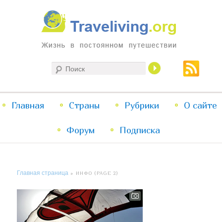
Жизнь в постоянном путешествии
Поиск
Traveliving
Главное
Главная
Страны
Перейти
Перейти
Рубрики
О сайте
меню
Форум
к
к
Подписка
основному
дополнительному
Главная страница
» ИНФО (PAGE 2)
содержимому
содержимому