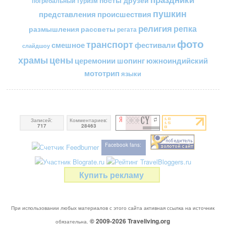
посты друзей
погребальный туризм
пушкин
представления
происшествия
религия
репка
размышления
рассветы
регата
фото
транспорт
смешное
фестивали
слайдшоу
цены
храмы
церемонии
шопинг
южноиндийский
мототрип
языки
Записей:
Комментариев:
717
28463
Facebook fans:
Купить рекламу
При использовании любых материалов с этого сайта активная ссылка на источник
© 2009-2026
Traveliving
.org
обязательна.