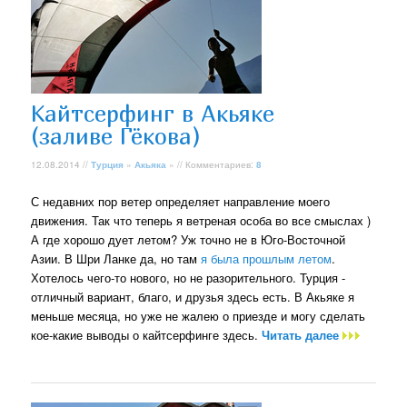
Кайтсерфинг в Акьяке
(заливе Гёкова)
12.08.2014 //
Турция
»
Акьяка
» // Комментариев:
8
С недавних пор ветер определяет направление моего
движения. Так что теперь я ветреная особа во все смыслах )
А где хорошо дует летом? Уж точно не в Юго-Восточной
Азии. В Шри Ланке да, но там
я была прошлым летом
.
Хотелось чего-то нового, но не разорительного. Турция -
отличный вариант, благо, и друзья здесь есть. В Акьяке я
меньше месяца, но уже не жалею о приезде и могу сделать
кое-какие выводы о кайтсерфинге здесь.
Читать далее