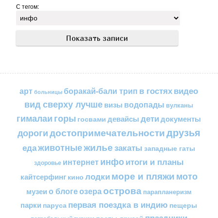
С тегом:
в гостях
видео
арт
боракай-бали трип
больницы
вид сверху лучше
водопады
визы
вулканы
горы
гималаи
дети
документы
госвами
девайсы
друзья
достопримечательности
дороги
жилье
еда
животные
закаты
западные гаты
инфо
итоги и планы
интернет
здоровье
море и пляжи
мото
лодки
кайтсерфинг
кино
острова
о блоге
озера
музеи
парапланеризм
первая поездка в индию
парки
пещеры
паруса
праздники