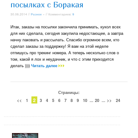
посылках с Боракая
30.06.2014 //
Разное
» // Комментариев:
9
Итак, заказы на посылки закончила принимать, кукол всех
для них сделала, сегодня закупила недостающее, а завтра
начну паковать и рассылать. Спасибо огромное всем, кто
сделал заказы за поддержку! Я вам на этой неделе
отпишусь про трекинг номера. А теперь несколько слов о
том, какой я лох и неудачник, и что с этим приходится
делать ))))
Читать далее
Страницы:
2
<<
1
3
4
5
6
7
8
9
10
...
20
...
>>
24