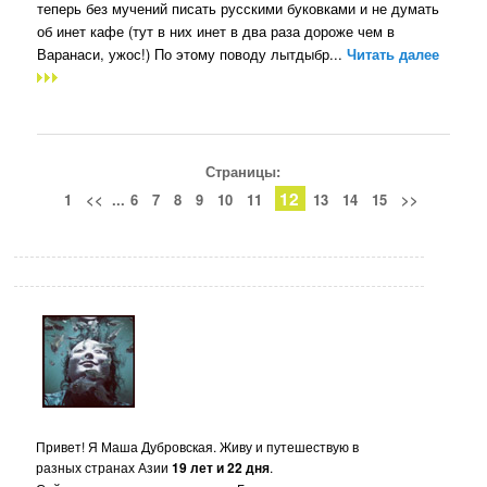
теперь без мучений писать русскими буковками и не думать
об инет кафе (тут в них инет в два раза дороже чем в
Варанаси, ужос!) По этому поводу лытдыбр...
Читать далее
Страницы:
12
1
<<
...
6
7
8
9
10
11
13
14
15
>>
Привет! Я Маша Дубровская. Живу и путешествую в
разных странах Азии
19 лет и 22 дня
.