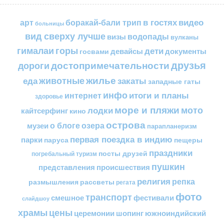
в гостях
видео
арт
боракай-бали трип
больницы
вид сверху лучше
водопады
визы
вулканы
горы
гималаи
дети
документы
госвами
девайсы
друзья
достопримечательности
дороги
жилье
еда
животные
закаты
западные гаты
инфо
итоги и планы
интернет
здоровье
море и пляжи
мото
лодки
кайтсерфинг
кино
острова
о блоге
озера
музеи
парапланеризм
первая поездка в индию
парки
пещеры
паруса
праздники
посты друзей
погребальный туризм
пушкин
представления
происшествия
религия
репка
размышления
рассветы
регата
фото
транспорт
смешное
фестивали
слайдшоу
цены
храмы
церемонии
шопинг
южноиндийский