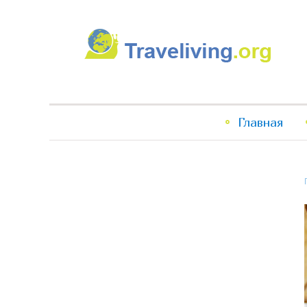
Traveliving
Главное
Главная
меню