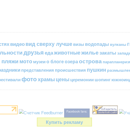
вид сверху лучше
стях
видео
водопады
визы
вулканы
друзья
льности
жилье
еда
животные
закаты
запад
 пляжи
острова
мото
о блоге
озера
музеи
парапланериз
пушкин
раздники
представления
происшествия
размышле
фото
цены
храмы
естивали
церемонии
шопинг
южноинд
Facebook fans:
Купить рекламу