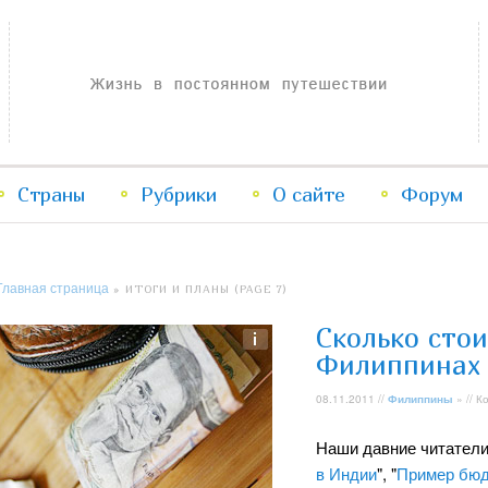
Жизнь в постоянном путешествии
Страны
Рубрики
Перейти
Перейти
О сайте
Форум
к
к
Главная страница
» ИТОГИ И ПЛАНЫ (PAGE 7)
основному
дополнительному
Сколько стои
содержимому
содержимому
Филиппинах
08.11.2011 //
Филиппины
» // 
Наши давние читатели
в Индии
", "
Пример бюд