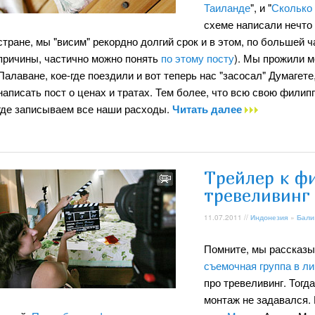
Таиланде
", и "
Сколько 
схеме написали нечто 
стране, мы "висим" рекордно долгий срок и в этом, по большей ч
причины, частично можно понять
по этому посту
). Мы прожили м
Палаване, кое-где поездили и вот теперь нас "засосал" Думагет
написать пост о ценах и тратах. Тем более, что всю свою фили
где записываем все наши расходы.
Читать далее
Трейлер к ф
тревеливинг
11.07.2011 //
Индонезия
»
Бали
Помните, мы рассказы
съемочная группа в л
про тревеливинг. Тогд
монтаж не задавался.