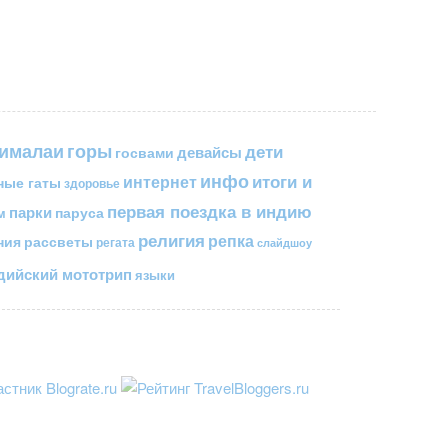
горы
гималаи
дети
госвами
девайсы
инфо
итоги и
интернет
ные гаты
здоровье
первая поездка в индию
парки
паруса
м
религия
репка
ния
рассветы
регата
слайдшоу
ийский мототрип
языки