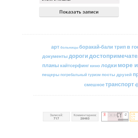
в го
арт
боракай-бали трип
больницы
достопримечате
дороги
документы
море и
планы
лодки
кайтсерфинг
кино
п
пещеры
посты друзей
погребальный туризм
транспорт
смешное
ф
Записей:
Комментариев:
717
28463