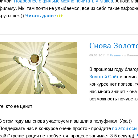
зимой.
Подробнее о фильме можно почитать у Макса
. А пока М
фильму. Мы там почти не улыбаемся, все из себя такие пафосные
крутышек ))
Читать далее
Снова Золот
09.03.2011 //
Разное
» // Комме
В прошлом году благо
Золотой Сайт
в номина
конкурсе нет призов, 
нас много значит - она
возможность почувство
те, кто ее ценит.
В этом году мы снова участвуем и вышли в полуфинал! Ура ))
Поддержать нас в конкурсе очень просто - пройдите
по этой ссы
сайт" (регистрация не требуется, процесс занимает 3-5 секунд).