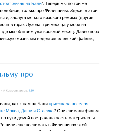
стоит жизнь на Бали
". Теперь мы по той же
подобное, только про Филиппины. Здесь, в этой
асти, заслуга мягкого визового режима (другие
есяц в горах Лузона, три месяца у моря на
е, где мы обитаем уже восьмой месяц. Давно пора
ппинскую жизнь мы ведем экселевский файлик,
ильму про
» // Комментариев:
126
вали, как к нам на Бали
приезжала веселая
ице Макса, Даши и Стасика
? Они снимали фильм
а по пути домой пострадала часть материала, и
 Решили еще поснимать в Филиппинах этой