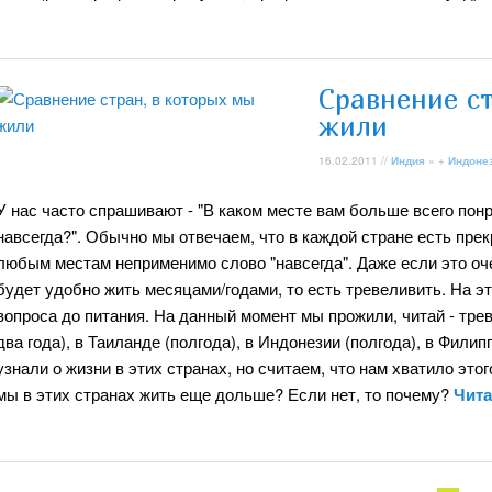
Сравнение ст
жили
16.02.2011 //
Индия
» +
Индоне
У нас часто спрашивают - "В каком месте вам больше всего пон
навсегда?". Обычно мы отвечаем, что в каждой стране есть прек
любым местам неприменимо слово "навсегда". Даже если это оче
будет удобно жить месяцами/годами, то есть тревеливить. На эт
вопроса до питания. На данный момент мы прожили, читай - трев
два года), в Таиланде (полгода), в Индонезии (полгода), в Филип
узнали о жизни в этих странах, но считаем, что нам хватило это
мы в этих странах жить еще дольше? Если нет, то почему?
Чита