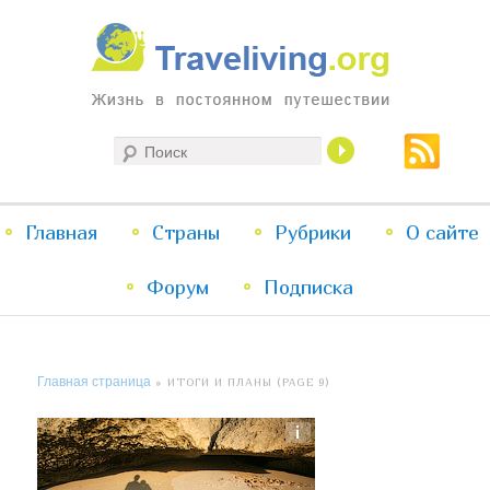
Жизнь в постоянном путешествии
Поиск
Traveliving
Главное
Главная
Страны
Перейти
Перейти
Рубрики
О сайте
меню
Форум
к
к
Подписка
основному
дополнительному
Главная страница
» ИТОГИ И ПЛАНЫ (PAGE 9)
содержимому
содержимому