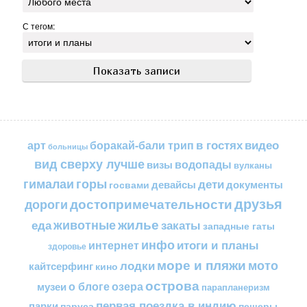
С тегом:
в гостях
видео
арт
боракай-бали трип
больницы
вид сверху лучше
водопады
визы
вулканы
горы
гималаи
дети
документы
госвами
девайсы
друзья
достопримечательности
дороги
жилье
еда
животные
закаты
западные гаты
инфо
итоги и планы
интернет
здоровье
море и пляжи
мото
лодки
кайтсерфинг
кино
острова
о блоге
озера
музеи
парапланеризм
первая поездка в индию
парки
пещеры
паруса