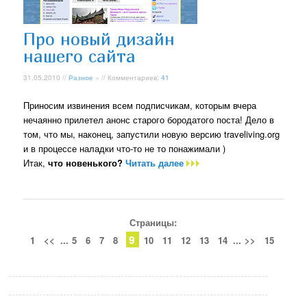
Про новый дизайн
нашего сайта
31.05.2010 //
Разное
» // Комментариев:
41
Приносим извинения всем подписчикам, которым вчера
нечаянно прилетел анонс старого бородатого поста! Дело в
том, что мы, наконец, запустили новую версию traveliving.org
и в процессе наладки что-то не то понажимали )
Итак,
что новенького?
Читать далее
Страницы:
9
1
<<
...
5
6
7
8
10
11
12
13
14
...
>>
15