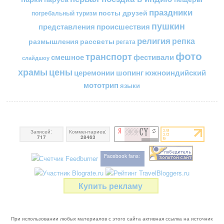
праздники
посты друзей
погребальный туризм
пушкин
представления
происшествия
религия
репка
размышления
рассветы
регата
фото
транспорт
смешное
фестивали
слайдшоу
цены
храмы
церемонии
шопинг
южноиндийский
мототрип
языки
Записей:
Комментариев:
717
28463
Facebook fans:
Купить рекламу
При использовании любых материалов с этого сайта активная ссылка на источник