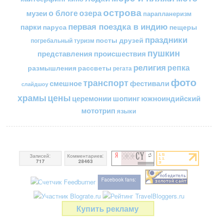
острова
о блоге
озера
музеи
парапланеризм
первая поездка в индию
парки
пещеры
паруса
праздники
посты друзей
погребальный туризм
пушкин
представления
происшествия
религия
репка
размышления
рассветы
регата
фото
транспорт
смешное
фестивали
слайдшоу
цены
храмы
церемонии
шопинг
южноиндийский
мототрип
языки
Записей:
Комментариев:
717
28463
Facebook fans:
Купить рекламу