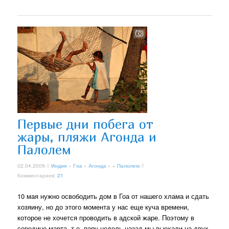
Первые дни побега от
жары, пляжи Агонда и
Палолем
02.04.2009 //
Индия
»
Гоа
»
Агонда
» +
Палолем
//
Комментариев:
21
10 мая нужно освободить дом в Гоа от нашего хлама и сдать
хозяину, но до этого момента у нас еще куча времени,
которое не хочется проводить в адской жаре. Поэтому в
середине марта, т.е. пару недель назад мы выехали на двух