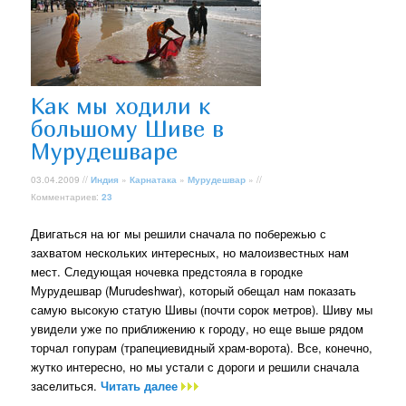
Как мы ходили к
большому Шиве в
Мурудешваре
03.04.2009 //
Индия
»
Карнатака
»
Мурудешвар
» //
Комментариев:
23
Двигаться на юг мы решили сначала по побережью с
захватом нескольких интересных, но малоизвестных нам
мест. Следующая ночевка предстояла в городке
Мурудешвар (Murudeshwar), который обещал нам показать
самую высокую статую Шивы (почти сорок метров). Шиву мы
увидели уже по приближению к городу, но еще выше рядом
торчал гопурам (трапециевидный храм-ворота). Все, конечно,
жутко интересно, но мы устали с дороги и решили сначала
заселиться.
Читать далее