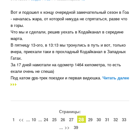
Вот и подошел к концу очередной замечательный сезон в Гоа
- началась жара, от которой никуда не спрятаться, разве что
в горы.
Что мы и сделали, решив уехать в Кодайканал в середине
марта.
В пятницу 13-ого, в 13:13 мы тронулись в путь и вот, только
вчера, приехали таки в прохладный Кодайканал в Западных
Гатах.
За 17 дней намотали на одометр 1464 километра, то есть
ехали очень не спеша)
Под катом gps-трек поездки и первая видюшка.
Читать далее
Страницы:
28
1
<<
...
10
...
24
25
26
27
29
30
31
32
33
...
>>
39