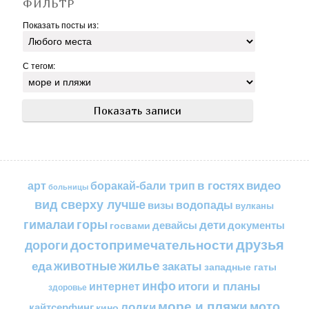
ФИЛЬТР
Показать посты из:
С тегом:
в гостях
видео
арт
боракай-бали трип
больницы
вид сверху лучше
водопады
визы
вулканы
горы
гималаи
дети
документы
госвами
девайсы
друзья
достопримечательности
дороги
жилье
еда
животные
закаты
западные гаты
инфо
итоги и планы
интернет
здоровье
море и пляжи
мото
лодки
кайтсерфинг
кино