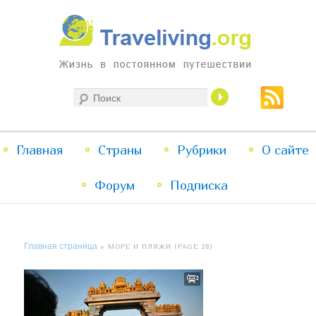
Жизнь в постоянном путешествии
Поиск
Traveliving
Главное
Главная
Страны
Перейти
Перейти
Рубрики
О сайте
меню
Форум
к
к
Подписка
основному
дополнительному
Главная страница
» МОРЕ И ПЛЯЖИ (PAGE 28)
содержимому
содержимому