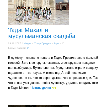
Тадж Махал и
мусульманская свадьба
29.10.2007 //
Индия
»
Уттар Прадеш
»
Агра
» //
Комментариев:
61
В субботу я снова не попала в Тадж. Провалялась с больной
головой. Зато к вечеру оклемалась и обнаружила праздник
на нашей улице. Буквально так. Мусульмане играли свадьбу
недалеко от гестхауса. А вчера над Агрой небо было
чудесное, не то, что та серая дымка, что в прошлые дни. Так
что снова убеждаюсь - всё к лучшему, удалось сходить таки
в Тадж Махал.
Читать далее