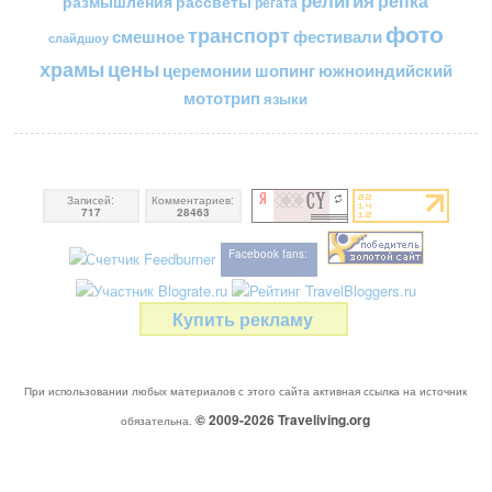
религия
репка
размышления
рассветы
регата
фото
транспорт
смешное
фестивали
слайдшоу
цены
храмы
церемонии
шопинг
южноиндийский
мототрип
языки
Записей:
Комментариев:
717
28463
Facebook fans:
Купить рекламу
При использовании любых материалов с этого сайта активная ссылка на источник
© 2009-2026
Traveliving
.org
обязательна.