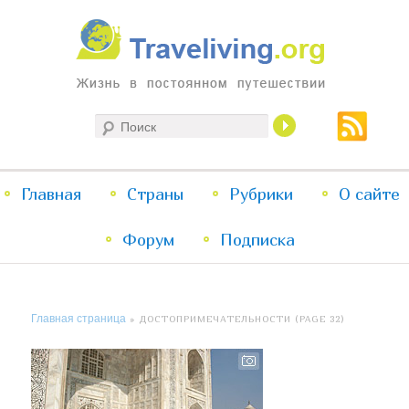
Жизнь в постоянном путешествии
Поиск
Traveliving
Главное
Главная
Страны
Перейти
Перейти
Рубрики
О сайте
меню
Форум
к
к
Подписка
основному
дополнительному
Главная страница
» ДОСТОПРИМЕЧАТЕЛЬНОСТИ (PAGE 32)
содержимому
содержимому