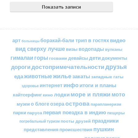
в гостях
видео
арт
боракай-бали трип
больницы
вид сверху лучше
водопады
визы
вулканы
горы
гималаи
дети
документы
госвами
девайсы
друзья
достопримечательности
дороги
жилье
еда
животные
закаты
западные гаты
инфо
итоги и планы
интернет
здоровье
море и пляжи
мото
лодки
кайтсерфинг
кино
острова
о блоге
озера
музеи
парапланеризм
первая поездка в индию
парки
пещеры
паруса
праздники
посты друзей
погребальный туризм
пушкин
представления
происшествия