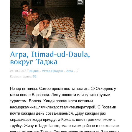
Агра, Itimad-ud-Daula,
вокруг Таджа
26.10.2007 //
Индия
»
Уттар Прадеш
»
Агра
» //
Комментариев:
52
Ночер пятницы. Самое время посты постить 🙂 Отходняк у
меня после Варанаси. Лежу овощем или гуляю глупым
туристом. Болею. Хинди пополнился всякими
насморкамикашлямилекарствамитемпературой. С Госвами
почти каждый день созваниваемся, Диру каждый раз
спрашивает когда приеду, а Комаль шлет громкие чмоки в
трубку. Живу в Тадж Ганже, маленьком районе в нескольких
шагах от самого Таджа. Тут все какие-то занятые. Зазывалы