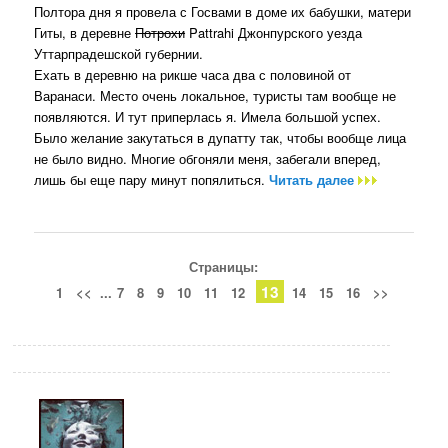
Полтора дня я провела с Госвами в доме их бабушки, матери
Гиты, в деревне
Потрохи
Pattrahi Джонпурского уезда
Уттарпрадешской губернии.
Ехать в деревню на рикше часа два с половиной от
Варанаси. Место очень локальное, туристы там вообще не
появляются. И тут приперлась я. Имела большой успех.
Было желание закутаться в дупатту так, чтобы вообще лица
не было видно. Многие обгоняли меня, забегали вперед,
лишь бы еще пару минут попялиться.
Читать далее
Страницы:
13
1
<<
...
7
8
9
10
11
12
14
15
16
>>