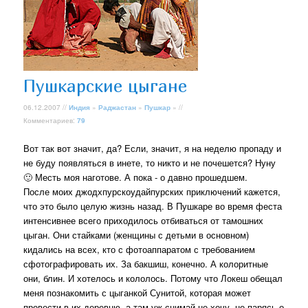
Пушкарские цыгане
06.12.2007 //
Индия
»
Раджастан
»
Пушкар
» //
Комментариев:
79
Вот так вот значит, да? Если, значит, я на неделю пропаду и
не буду появляться в инете, то никто и не почешется? Нуну
🙂 Месть моя наготове. А пока - о давно прошедшем.
После моих джодхпурскоудайпурских приключений кажется,
что это было целую жизнь назад. В Пушкаре во время феста
интенсивнее всего приходилось отбиваться от тамошних
цыган. Они стайками (женщины с детьми в основном)
кидались на всех, кто с фотоаппаратом с требованием
сфотографировать их. За бакшиш, конечно. А колоритные
они, блин. И хотелось и кололось. Потому что Локеш обещал
меня познакомить с цыганкой Сунитой, которая может
провести в их деревню, а там уж снимай не хочу, не парясь о