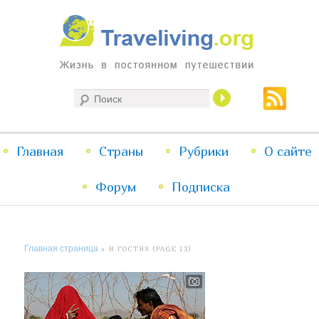
Жизнь в постоянном путешествии
Поиск
Traveliving
Главное
Главная
Страны
Перейти
Перейти
Рубрики
О сайте
меню
Форум
к
к
Подписка
основному
дополнительному
Главная страница
» В ГОСТЯХ (PAGE 13)
содержимому
содержимому