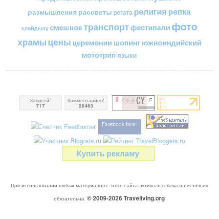
религия
репка
размышления
рассветы
регата
фото
транспорт
смешное
фестивали
слайдшоу
цены
храмы
церемонии
шопинг
южноиндийский
мототрип
языки
Записей:
Комментариев:
717
28463
Facebook fans:
Купить рекламу
При использовании любых материалов с этого сайта активная ссылка на источник
© 2009-2026
Traveliving
.org
обязательна.