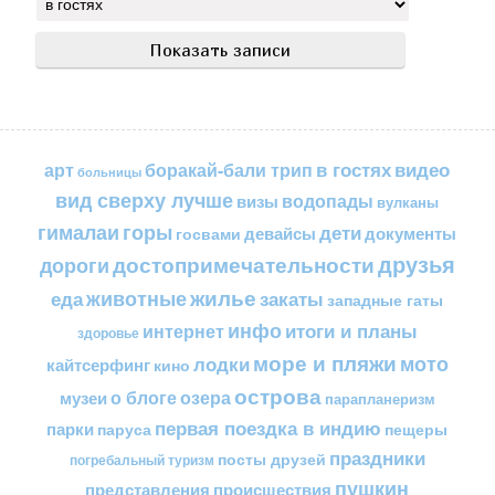
в гостях
видео
арт
боракай-бали трип
больницы
вид сверху лучше
водопады
визы
вулканы
горы
гималаи
дети
документы
госвами
девайсы
друзья
достопримечательности
дороги
жилье
еда
животные
закаты
западные гаты
инфо
итоги и планы
интернет
здоровье
море и пляжи
мото
лодки
кайтсерфинг
кино
острова
о блоге
озера
музеи
парапланеризм
первая поездка в индию
парки
пещеры
паруса
праздники
посты друзей
погребальный туризм
пушкин
представления
происшествия