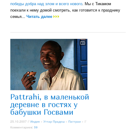
победы добра над злом и всего нового
. Мы с Тикамом
поехали к нему домой смотреть, как готовится к празднику
семья...
Читать далее
Pattrahi, в маленькой
деревне в гостях у
бабушки Госвами
25.10.2007 //
Индия
»
Уттар Прадеш
»
Паттраи
» //
Комментариев:
59