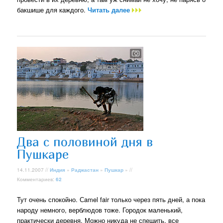
бакшише для каждого.
Читать далее
Два с половиной дня в
Пушкаре
14.11.2007 //
Индия
»
Раджастан
»
Пушкар
» //
Комментариев:
62
Тут очень спокойно. Сamel fair только через пять дней, а пока
народу немного, верблюдов тоже. Городок маленький,
практически деревня. Можно никуда не спешить, все