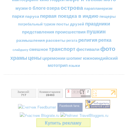
острова
о блоге
озера
музеи
парапланеризм
первая поездка в индию
парки
пещеры
паруса
праздники
посты друзей
погребальный туризм
пушкин
представления
происшествия
религия
репка
размышления
рассветы
регата
фото
транспорт
смешное
фестивали
слайдшоу
цены
храмы
церемонии
шопинг
южноиндийский
мототрип
языки
Записей:
Комментариев:
717
28463
Facebook fans:
Купить рекламу