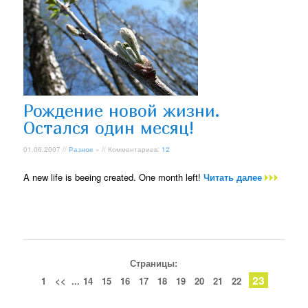
Рождение новой жизни.
Остался один месяц!
01.06.2007 //
Разное
» // Комментариев:
12
A new life is beeing created. One month left!
Читать далее
Страницы:
23
1
<<
...
14
15
16
17
18
19
20
21
22