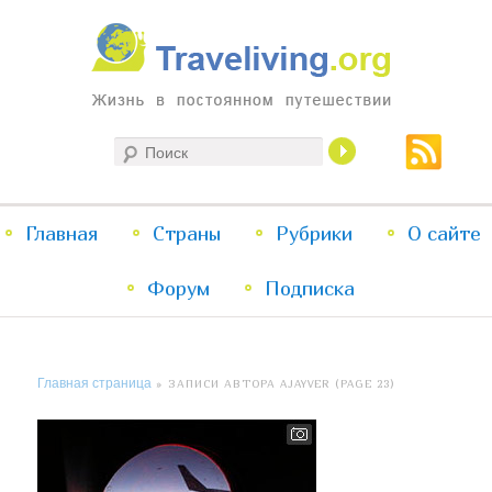
Жизнь в постоянном путешествии
Поиск
Traveliving
Главное
Главная
Страны
Перейти
Перейти
Рубрики
О сайте
меню
Форум
к
к
Подписка
основному
дополнительному
Главная страница
»
ЗАПИСИ АВТОРА AJAYVER
(PAGE 23)
содержимому
содержимому