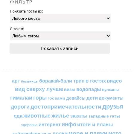
ФИЛЬТР
Показать посты из:
С тегом:
в гостях
видео
арт
боракай-бали трип
больницы
вид сверху лучше
водопады
визы
вулканы
горы
гималаи
дети
документы
госвами
девайсы
друзья
достопримечательности
дороги
жилье
еда
животные
закаты
западные гаты
инфо
итоги и планы
интернет
здоровье
море и пляжи
мото
лодки
кайтсерфинг
кино