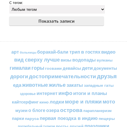
С тегом:
в гостях
видео
арт
боракай-бали трип
больницы
вид сверху лучше
водопады
визы
вулканы
горы
гималаи
дети
документы
госвами
девайсы
друзья
достопримечательности
дороги
жилье
еда
животные
закаты
западные гаты
инфо
итоги и планы
интернет
здоровье
море и пляжи
мото
лодки
кайтсерфинг
кино
острова
о блоге
озера
музеи
парапланеризм
первая поездка в индию
парки
пещеры
паруса
праздники
посты друзей
погребальный туризм