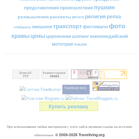
пушкин
представления
происшествия
религия
репка
размышления
рассветы
регата
фото
транспорт
смешное
фестивали
слайдшоу
цены
храмы
церемонии
шопинг
южноиндийский
мототрип
языки
Записей:
Комментариев:
717
28463
Facebook fans:
Купить рекламу
При использовании любых материалов с этого сайта активная ссылка на источник
© 2009-2026
Traveliving
.org
обязательна.