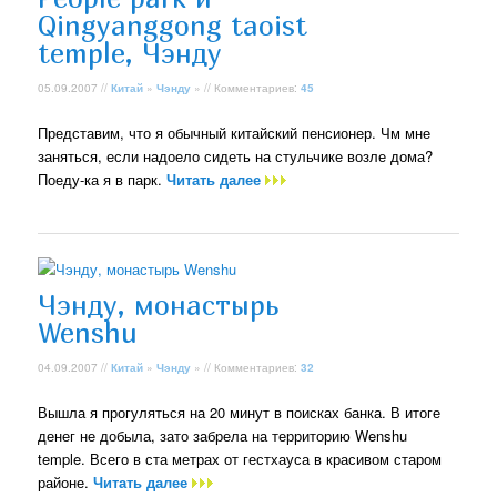
Qingyanggong taoist
temple, Чэнду
05.09.2007 //
Китай
»
Чэнду
» // Комментариев:
45
Представим, что я обычный китайский пенсионер. Чм мне
заняться, если надоело сидеть на стульчике возле дома?
Поеду-ка я в парк.
Читать далее
Чэнду, монастырь
Wenshu
04.09.2007 //
Китай
»
Чэнду
» // Комментариев:
32
Вышла я прогуляться на 20 минут в поисках банка. В итоге
денег не добыла, зато забрела на территорию Wenshu
temple. Всего в ста метрах от гестхауса в красивом старом
районе.
Читать далее