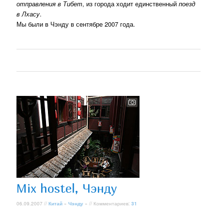
отправления в Тибет
, из города ходит единственный
поезд
в Лхасу
.
Мы были в Чэнду в сентябре 2007 года.
Mix hostel, Чэнду
06.09.2007 //
Китай
»
Чэнду
» // Комментариев:
31