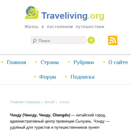
Жизнь в постоянном путешествии
Поиск
Traveliving
Главное
Главная
Страны
Перейти
Перейти
Рубрики
О сайте
меню
Форум
к
к
Подписка
основному
дополнительному
Главная страница
Китай
»
»
ЧЭНДУ
содержимому
содержимому
Чэнду (Ченгду, Ченду, Chengdu)
— китайский город,
административный центр провинции
Сычуань
. Чэнду —
удобный для туристов и путешественников
пункт