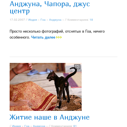
Анджуна, Чапора, джус
центр
17.02.2007 //
Индия
»
Гоа
»
Анджуна
» // Комментариев:
18
Просто несколько фотографий, отснятых в Гоа, ничего
особенного.
Читать далее
Житие наше в Анджуне
//
Индия
»
Гоа
»
Анджуна
» // Комментариев:
61