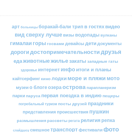
в гостях
видео
арт
боракай-бали трип
больницы
вид сверху лучше
водопады
визы
вулканы
горы
гималаи
дети
документы
госвами
девайсы
друзья
достопримечательности
дороги
жилье
еда
животные
закаты
западные гаты
инфо
итоги и планы
интернет
здоровье
море и пляжи
мото
лодки
кайтсерфинг
кино
острова
о блоге
озера
музеи
парапланеризм
первая поездка в индию
парки
пещеры
паруса
праздники
посты друзей
погребальный туризм
пушкин
представления
происшествия
религия
репка
размышления
рассветы
регата
фото
транспорт
смешное
фестивали
слайдшоу