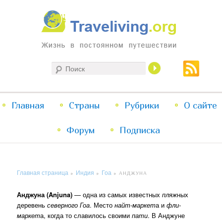
Жизнь в постоянном путешествии
Поиск
Traveliving
Главное
Главная
Страны
Перейти
Перейти
Рубрики
О сайте
меню
Форум
к
к
Подписка
основному
дополнительному
Главная страница
Индия
Гоа
»
»
»
АНДЖУНА
содержимому
содержимому
Анджуна (Anjuna)
— одна из самых известных
пляж
ных
деревень
северного Гоа
. Место
найт-маркет
а и
фли-
маркет
а, когда то славилось своими
пати
. В Анджуне