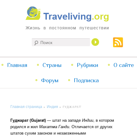
Жизнь в постоянном путешествии
Поиск
Traveliving
Главное
Главная
Страны
Перейти
Перейти
Рубрики
О сайте
меню
Форум
к
к
Подписка
основному
дополнительному
Главная страница
Индия
»
»
ГУДЖАРАТ
содержимому
содержимому
Гуджарат (Gujarat)
— штат на западе
Индии
, в котором
родился и жил
Махатма Ганди
. Отличается от других
штатов сухим законом и незаезженными