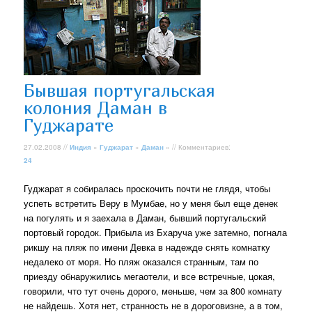
Бывшая португальская
колония Даман в
Гуджарате
27.02.2008 //
Индия
»
Гуджарат
»
Даман
» // Комментариев:
24
Гуджарат я собиралась проскочить почти не глядя, чтобы
успеть встретить Веру в Мумбае, но у меня был еще денек
на погулять и я заехала в Даман, бывший португальский
портовый городок. Прибыла из Бхаруча уже затемно, погнала
рикшу на пляж по имени Девка в надежде снять комнатку
недалеко от моря. Но пляж оказался странным, там по
приезду обнаружились мегаотели, и все встречные, цокая,
говорили, что тут очень дорого, меньше, чем за 800 комнату
не найдешь. Хотя нет, странность не в дороговизне, а в том,