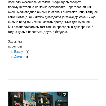
достопримечательностями
. Люди здесь говорят
преимущественно на языке
гуджарати
. Береговая линия
очень мелководная (сильные отливы обнажают неприглядное
каменистое дно) и
пляжи Гуджарата
(а также
Даман
а и
Диу
)
сильно вряд ли можно назвать пригодными для купания.
Мы останавливались там только проездом в декабре 2007
года с целью навестить друга в
Бхаруч
е.
Здесь мы
посетили:
Бхаруч
(1)
Даман
(1)