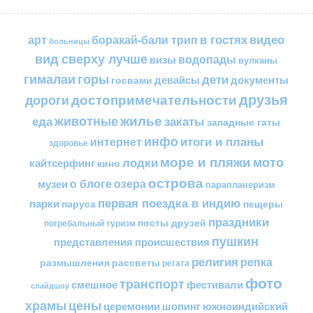
в гостях
видео
арт
боракай-бали трип
больницы
вид сверху лучше
водопады
визы
вулканы
горы
гималаи
дети
документы
госвами
девайсы
друзья
достопримечательности
дороги
жилье
еда
животные
закаты
западные гаты
инфо
итоги и планы
интернет
здоровье
море и пляжи
мото
лодки
кайтсерфинг
кино
острова
о блоге
озера
музеи
парапланеризм
первая поездка в индию
парки
пещеры
паруса
праздники
посты друзей
погребальный туризм
пушкин
представления
происшествия
религия
репка
размышления
рассветы
регата
фото
транспорт
смешное
фестивали
слайдшоу
цены
храмы
церемонии
шопинг
южноиндийский