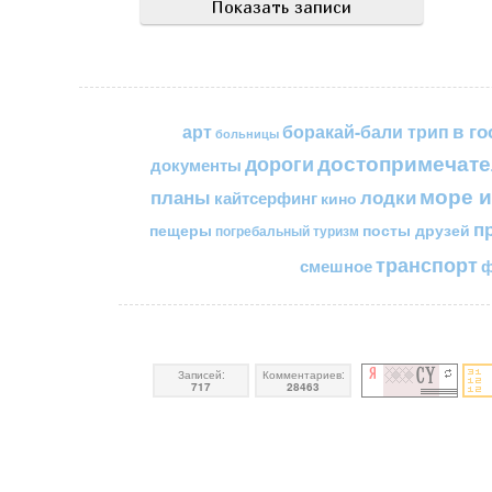
в го
арт
боракай-бали трип
больницы
достопримечате
дороги
документы
море и
планы
лодки
кайтсерфинг
кино
п
пещеры
посты друзей
погребальный туризм
транспорт
смешное
ф
Записей:
Комментариев:
717
28463