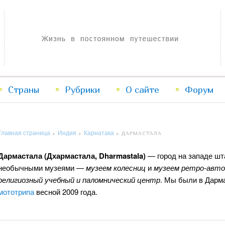
Жизнь в постоянном путешествии
Страны
Рубрики
Перейти
Перейти
О сайте
Форум
к
к
Главная страница
Индия
Карнатака
»
»
»
ДАРМАСТАЛА
основному
дополнительному
Дармастала (Дхармастала, Dharmastala)
— город на западе ш
содержимому
содержимому
необычными музеями —
музеем колесниц
и
музеем ретро-авто
религиозный учебный и паломнический центр
. Мы были в Дарм
мототрипа
весной 2009 года.