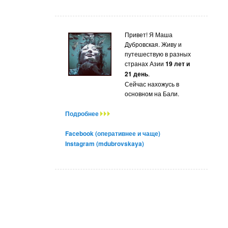
Привет! Я Маша
Дубровская. Живу и
путешествую в разных
странах Азии
19 лет и
21 день
.
Сейчас нахожусь в
основном на Бали.
Подробнее
Facebook (оперативнее и чаще)
Instagram (mdubrovskaya)