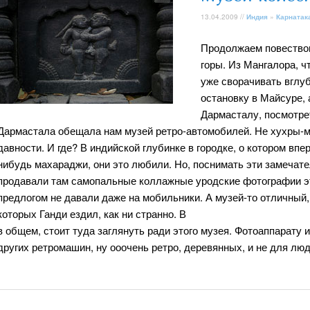
13.04.2009 //
Индия
»
Карнатак
Продолжаем повествов
горы. Из Мангалора, ч
уже сворачивать вглу
остановку в Майсуре, 
Дармасталу, посмотрет
Дармастала обещала нам музей ретро-автомобилей. Не хухры-му
давности. И где? В индийской глубинке в городке, о котором вп
нибудь махараджи, они это любили. Но, поснимать эти замеча
продавали там самопальные коллажные уродские фотографии эти
предлогом не давали даже на мобильники. А музей-то отличный,
которых Ганди ездил, как ни странно. В
в общем, стоит туда заглянуть ради этого музея. Фотоаппарату 
других ретромашин, ну ооочень ретро, деревянных, и не для люд