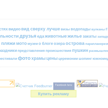
вид сверху лучше
стях
видео
водопады
визы
вулканы
друзья
льности
жилье
еда
животные
закаты
запад
 пляжи
острова
мото
о блоге
озера
музеи
парапланериз
пушкин
раздники
представления
происшествия
размышле
фото
цены
храмы
естивали
церемонии
шопинг
южноинд
Facebook fans:
Купить рекламу