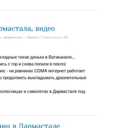
рмастала, видео
а
»
Дармастала
» +
Мальпе
// Комментариев:
23
хладные тихие деньки в Ватаканале...
сь с гор и снова попали в пекло(
люc - на равнинах CDMA интернет работает
но продолжить выкладывать дразнительные
 колесницах и самолетах в Дармастале под
ниц в Дармастале