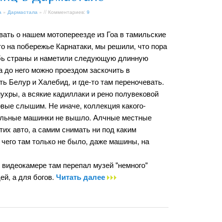
а
»
Дармастала
» // Комментариев:
9
ать о нашем мотопереезде из Гоа в тамильские
то на побережье Карнатаки, мы решили, что пора
бь страны и наметили следующую длинную
а до него можно проездом заскочить в
ь Белур и Халебид, и где-то там переночевать.
хры, а всякие кадиллаки и рено полувековой
ервые слышим. Не иначе, коллекция какого-
тельные машинки не вышло. Алчные местные
х авто, а самим снимать ни под каким
 чего там только не было, даже машины, на
и видеокамере там перепал музей "немного"
ей, а для богов.
Читать далее