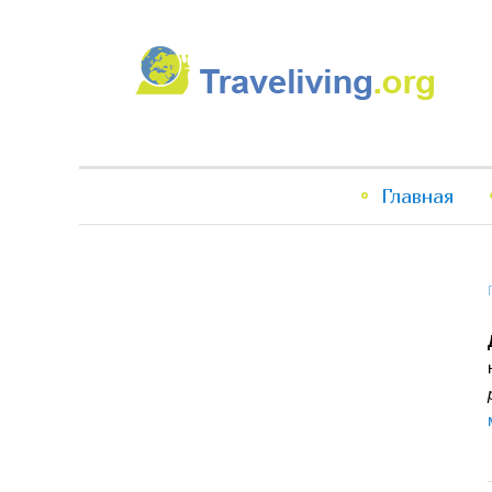
Traveliving
Главное
Главная
меню