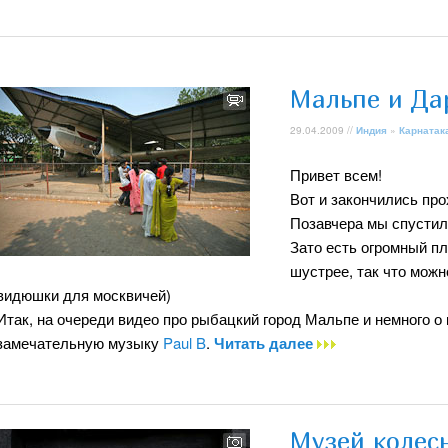
Мальпе и Да
29.04.2009 //
Индия
»
Карнатак
Привет всем!
Вот и закончились про
Позавчера мы спустили
Зато есть огромный п
шустрее, так что мож
видюшки для москвичей)
Итак, на очереди видео про рыбацкий город Мальпе и немного о
замечательную музыку
Paul B
.
Читать далее
Музей колес