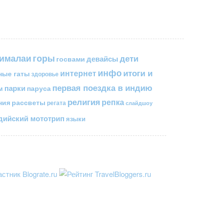
горы
гималаи
дети
госвами
девайсы
инфо
итоги и
интернет
ные гаты
здоровье
первая поездка в индию
парки
паруса
м
религия
репка
ния
рассветы
регата
слайдшоу
ийский мототрип
языки