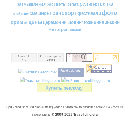
религия
репка
размышления
рассветы
регата
фото
транспорт
смешное
фестивали
слайдшоу
цены
храмы
церемонии
шопинг
южноиндийский
мототрип
языки
Записей:
Комментариев:
717
28463
Facebook fans:
Купить рекламу
При использовании любых материалов с этого сайта активная ссылка на источник
© 2009-2026
Traveliving
.org
обязательна.