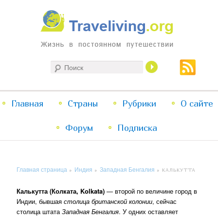
Жизнь в постоянном путешествии
Поиск
Traveliving
Главное
Главная
Страны
Перейти
Перейти
Рубрики
О сайте
меню
Форум
к
к
Подписка
основному
дополнительному
Главная страница
Индия
Западная Бенгалия
»
»
»
КАЛЬКУТТА
содержимому
содержимому
Калькутта (Колката, Kolkata)
— второй по величине город в
Индии, бывшая
столица британской колонии
, сейчас
столица штата
Западная Бенгалия
. У одних оставляет