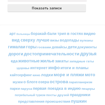
в гостях
видео
арт
боракай-бали трип
больницы
вид сверху лучше
водопады
визы
вулканы
горы
гималаи
дети
документы
госвами
девайсы
друзья
достопримечательности
дороги
жилье
еда
животные
закаты
западные гаты
инфо
итоги и планы
интернет
здоровье
море и пляжи
мото
лодки
кайтсерфинг
кино
острова
о блоге
озера
музеи
парапланеризм
первая поездка в индию
парки
пещеры
паруса
праздники
посты друзей
погребальный туризм
пушкин
представления
происшествия