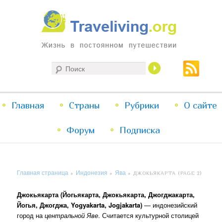
Жизнь в постоянном путешествии
Поиск
Traveliving
Главное
Главная
Страны
Перейти
Перейти
Рубрики
О сайте
меню
Форум
к
к
Подписка
основному
дополнительному
Главная страница
Индонезия
Ява
»
»
»
ДЖОКЬЯКАРТА
(PAGE 2)
содержимому
содержимому
Джокьякарта (Йогьякарта, Джокьякарта, Джогджакарта,
Йогья, Джогджа, Yogyakarta, Jogjakarta)
— индонезийский
город на
центральной Яве
. Считается культурной столицей