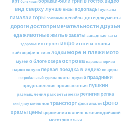
в гостях
видео
арт
боракай-бали трип
больницы
вид сверху лучше
водопады
визы
вулканы
горы
гималаи
дети
документы
госвами
девайсы
друзья
достопримечательности
дороги
жилье
еда
животные
закаты
западные гаты
инфо
итоги и планы
интернет
здоровье
море и пляжи
мото
лодки
кайтсерфинг
кино
острова
о блоге
озера
музеи
парапланеризм
первая поездка в индию
парки
пещеры
паруса
праздники
посты друзей
погребальный туризм
пушкин
представления
происшествия
религия
репка
размышления
рассветы
регата
фото
транспорт
смешное
фестивали
слайдшоу
цены
храмы
церемонии
шопинг
южноиндийский
мототрип
языки