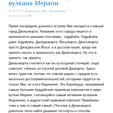
вулкана Мерапи
02.06.2010 //
Индонезия
»
Ява
»
Джокьякарта
» //
Комментариев:
29
Прямо посередине длинного острова Ява находится славный
город Джокьякарта. Название этого города пишется и
произносится разными способами - Jogjakarta, Yogyakarta,
даже Jogyakarta, Джогджакарта, Йогьякарта, Джогьякарта,
просто Джогджа или Йогья, а в русском языке, вроде как
принято писать и произносить как Джокьякарта. Ну что ж,
принято, так принято.
Джокьякарта считается как бы культурной столицей, сюда
советуют сбежать из скучной деловой Джакарты. Здесь
много туристов, потому что совсем рядом с городом есть
несколько достопримечательностей, которыми гордится не
только Ява, но и вся Индонезия. Это Борободур, называемый
самым большим буддийским храмовым комплексом в мире,
вулкан Мерапи, считающийся самым активным вулканом
Индонезии, и индуистский храмовый комплекс Прамбанан,
тоже в чем-то самый самый ) Поэтому в Джокьякарте
довольно легко найти дешевые гестхаусы и способы