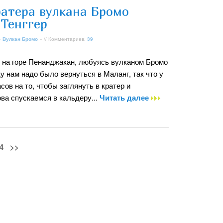
ратера вулкана Бромо
 Тенггер
»
Вулкан Бромо
» // Комментариев:
39
на горе Пенанджакан, любуясь вулканом Бромо
ду нам надо было вернуться в Маланг, так что у
сов на то, чтобы заглянуть в кратер и
ова спускаемся в кальдеру...
Читать далее
4
>>