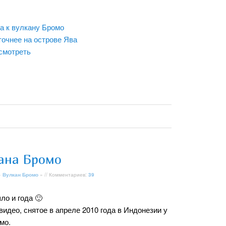
а к вулкану Бромо
точнее на острове Ява
осмотреть
кана Бромо
»
Вулкан Бромо
» // Комментариев:
39
ло и года 🙂
видео, снятое в апреле 2010 года в Индонезии у
мо.