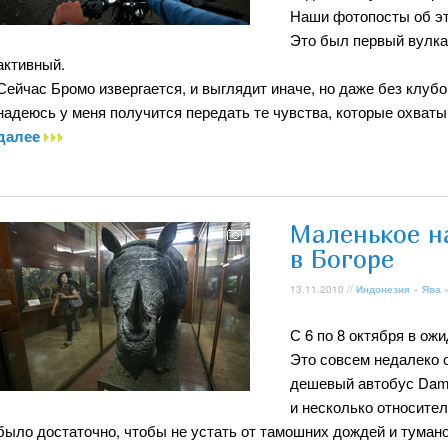
Наши фотопосты об эт
Это был первый вулка
активный.
Сейчас Бромо извергается, и выглядит иначе, но даже без клубо
надеюсь у меня получится передать те чувства, которые охватыв
далее
Маленькое н
в Богоре
13.11.2010 //
Индонезия
»
Ява
С 6 по 8 октября в ож
Это совсем недалеко 
дешевый автобус Damr
и несколько относител
было достаточно, чтобы не устать от тамошних дождей и тумано