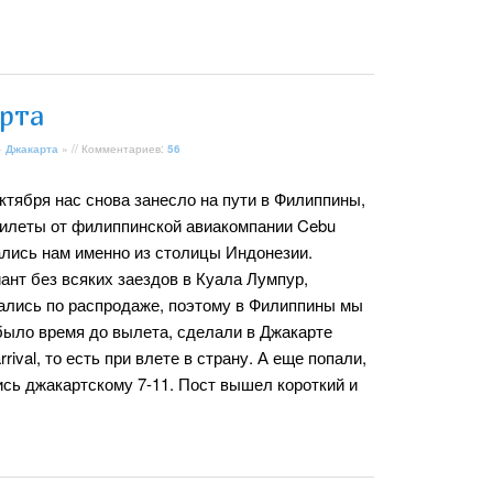
рта
»
Джакарта
» // Комментариев:
56
ктября нас снова занесло на пути в Филиппины,
илеты от филиппинской авиакомпании Cebu
ались нам именно из столицы Индонезии.
нт без всяких заездов в Куала Лумпур,
ались по распродаже, поэтому в Филиппины мы
с было время до вылета, сделали в Джакарте
rival, то есть при влете в страну. А еще попали,
ись джакартскому 7-11. Пост вышел короткий и