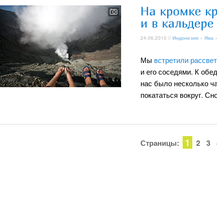
На кромке к
и в кальдере
24.06.2010 //
Индонезия
»
Ява
Мы
встретили рассвет
и его соседями. К обе
нас было несколько ча
покататься вокруг. Сн
1
Страницы:
2
3