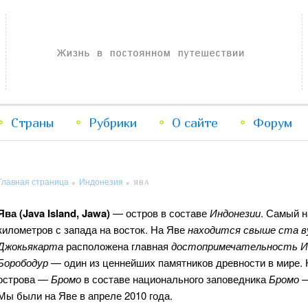
Жизнь в постоянном путешествии
Страны
Рубрики
Перейти
Перейти
О сайте
Форум
к
к
Главная страница
Индонезия
»
»
ЯВА
основному
дополнительному
Ява (Java Island, Jawa)
— остров в составе
Индонезии
. Самый н
содержимому
содержимому
километров с запада на восток. На Яве
находится свыше ста ву
Джокьякарта
расположена главная
достопримечательность И
Борободур
— один из ценнейших памятников древности в мире.
острова —
Бромо
в составе национального заповедника
Бромо 
Мы были на Яве в апреле 2010 года.