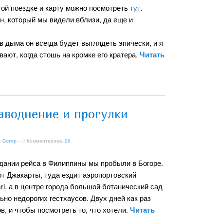
ой поездке и карту можно посмотреть
тут
.
н, который мы видели вблизи, да еще и
в дыма он всегда будет выглядеть эпически, и я
ают, когда стошь на кромке его кратера.
Читать
аводнение и прогулки
»
Богор
» // Комментариев:
29
идании рейса в Филиппины мы пробыли в Богоре.
от Джакарты, туда ездит аэропортовский
i, а в центре города большой ботанический сад
ьно недорогих гестхаусов. Двух дней как раз
в, и чтобы посмотреть то, что хотели.
Читать