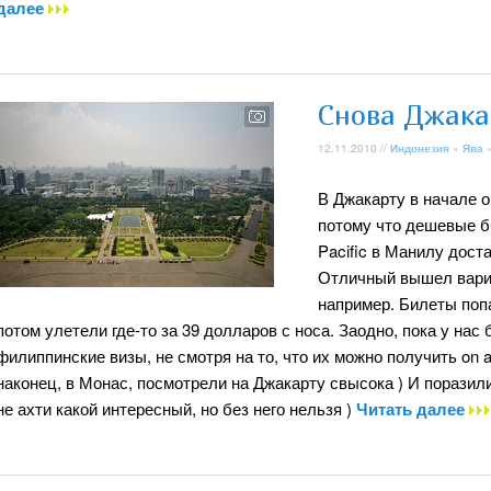
далее
Снова Джака
12.11.2010 //
Индонезия
»
Ява
В Джакарту в начале о
потому что дешевые б
Pacific в Манилу дост
Отличный вышел вариа
например. Билеты поп
потом улетели где-то за 39 долларов с носа. Заодно, пока у на
филиппинские визы, не смотря на то, что их можно получить on ar
наконец, в Монас, посмотрели на Джакарту свысока ) И поразил
не ахти какой интересный, но без него нельзя )
Читать далее