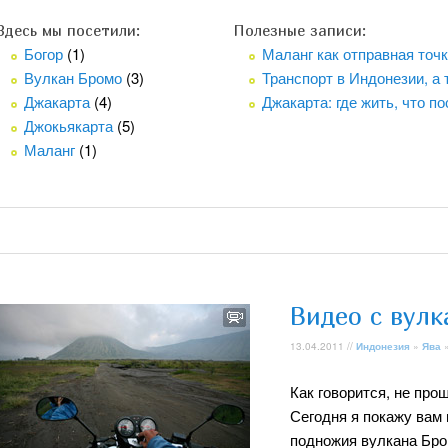
Здесь мы посетили:
Полезные записи:
Богор
(1)
Маланг как отправная точк
Вулкан Бромо
(3)
Транспорт в Индонезии, а 
Джакарта
(4)
Джакарта: где жить, что п
Джокьякарта
(5)
Маланг
(1)
Видео с вул
13.04.2011 //
Индонезия
»
Ява
Как говорится, не прош
Сегодня я покажу вам 
подножия вулкана Бро