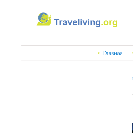
Traveliving
Главное
Главная
меню