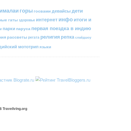
горы
гималаи
дети
госвами
девайсы
инфо
итоги и
интернет
ные гаты
здоровье
первая поездка в индию
парки
паруса
м
религия
репка
ния
рассветы
регата
слайдшоу
ийский мототрип
языки
26
Traveliving
.org