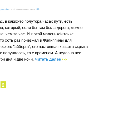
ров Апо
» // Комментариев:
59
с, в каких-то полутора часах пути, есть
о, который, если бы там была дорога, можно
, чем за час. И к этой маленькой точке
кто хоть раз приезжал в Филиппины для
еского "айберга", его настоящая красота скрыта
не получалось, то с временем. А недавно все
ри дня и две ночи.
Читать далее
2