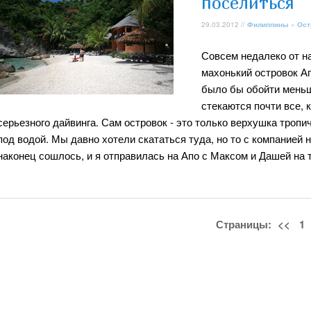
поселиться
29.03.2012 //
Филиппины
»
Ост
Совсем недалеко от на
махонький островок Ап
было бы обойти меньше
стекаются почти все, 
серьезного дайвинга. Сам островок - это только верхушка тропич
под водой. Мы давно хотели скататься туда, но то с компанией 
наконец сошлось, и я отправилась на Апо с Максом и Дашей на т
Страницы:
<<
1