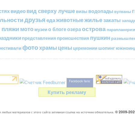
вид сверху лучше
стях
видео
водопады
визы
вулканы
друзья
льности
жилье
еда
животные
закаты
запад
 пляжи
острова
мото
о блоге
озера
музеи
парапланериз
пушкин
раздники
представления
происшествия
размышле
фото
цены
храмы
естивали
церемонии
шопинг
южноинд
Facebook fans:
Купить рекламу
© 2009-20
 любых материалов с этого сайта активная ссылка на источник обязательна.