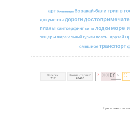
в го
арт
боракай-бали трип
больницы
достопримечате
дороги
документы
море и
планы
лодки
кайтсерфинг
кино
п
пещеры
посты друзей
погребальный туризм
транспорт
смешное
ф
Записей:
Комментариев:
717
28463
При использовании