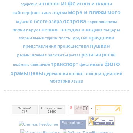
инфо
итоги и планы
интернет
здоровье
море и пляжи
мото
лодки
кайтсерфинг
кино
острова
о блоге
озера
музеи
парапланеризм
первая поездка в индию
парки
пещеры
паруса
праздники
посты друзей
погребальный туризм
пушкин
представления
происшествия
религия
репка
размышления
рассветы
регата
фото
транспорт
смешное
фестивали
слайдшоу
цены
храмы
церемонии
шопинг
южноиндийский
мототрип
языки
Записей:
Комментариев:
717
28463
Facebook fans: