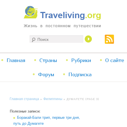
Жизнь в постоянном путешествии
Поиск
Traveliving
Главное
Главная
Страны
Перейти
Перейти
Рубрики
О сайте
меню
Форум
к
к
Подписка
основному
дополнительному
Главная страница
Филиппины
»
»
ДУМАГЕТЕ
(PAGE 3)
содержимому
содержимому
Полезные записи:
Боракай-Бали трип, первые три дня,
путь до Думагете