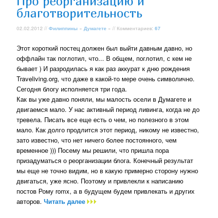
Про реорганизацию и
благотворительность
02.02.2012 //
Филиппины
»
Думагете
» // Комментариев:
67
Этот короткий постец должен был выйти давным давно, но
оффлайн так поглотил, что... В общем, поглотил, с кем не
бывает ) И разродилась я как раз аккурат к дню рождения
Traveliving.org, что даже в какой-то мере очень символично.
Сегодня блогу исполняется три года.
Как вы уже давно поняли, мы малость осели в Думагете и
двигаемся мало. У нас активный период ливинга, когда не до
тревела. Писать все еще есть о чем, но полезного в этом
мало. Как долго продлится этот период, никому не известно,
зато известно, что нет ничего более постоянного, чем
временное ))) Посему мы решили, что пришла пора
призадуматься о реорганизации блога. Конечный результат
мы еще не точно видим, но в какую примерно сторону нужно
двигаться, уже ясно. Поэтому и привлекли к написанию
постов Рому romx, а в будущем будем привлекать и других
авторов.
Читать далее