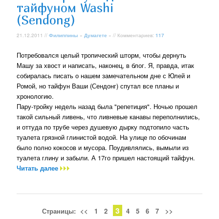
тайфуном Washi
(Sendong)
21.12.2011 //
Филиппины
»
Думагете
» // Комментариев:
117
Потребовался целый тропический шторм, чтобы дернуть
Машу за хвост и написать, наконец, в блог. Я, правда, итак
собиралась писать о нашем замечательном дне с Юлей и
Ромой, но тайфун Ваши (Сендонг) спутал все планы и
хронологию.
Пару-тройку недель назад была "репетиция". Ночью прошел
такой сильный ливень, что ливневые канавы переполнились,
и оттуда по трубе через душевую дырку подтопило часть
туалета грязной глинистой водой. На улице по обочинам
было полно кокосов и мусора. Поудивлялись, вымыли из
туалета глину и забыли. А 17го пришел настоящий тайфун.
Читать далее
3
Страницы:
<<
1
2
4
5
6
7
>>