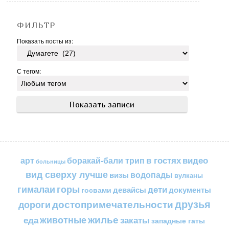
ФИЛЬТР
Показать посты из:
С тегом:
в гостях
видео
арт
боракай-бали трип
больницы
вид сверху лучше
водопады
визы
вулканы
горы
гималаи
дети
документы
госвами
девайсы
друзья
достопримечательности
дороги
жилье
еда
животные
закаты
западные гаты