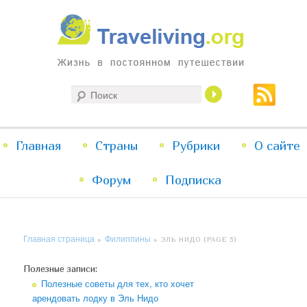
Жизнь в постоянном путешествии
Поиск
Traveliving
Главное
Главная
Страны
Перейти
Перейти
Рубрики
О сайте
меню
Форум
к
к
Подписка
основному
дополнительному
Главная страница
Филиппины
»
»
ЭЛЬ НИДО
(PAGE 5)
содержимому
содержимому
Полезные записи:
Полезные советы для тех, кто хочет
арендовать лодку в Эль Нидо