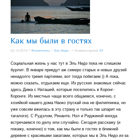
Как мы были в гостях
22.12.2010 //
Филиппины
»
Эль Нидо
» // Комментариев:
23
Социальная жизнь у нас тут в Эль Нидо пока не слишком
бурлит. В январе приедут аж семеро старых и новых друзей
ненадолго тремя партиями, вот тогда побегаем )) А пока,
можно сказать, отдыхаем еще. Из русских знакомых сейчас
здесь Дима с Наташей, которые поселились в Коронг-
Коронге. Из местных чаще всего общаемся, конечно, с
хозяйкой нашего дома Наоко (пускай она не филиппинка, но
уже совсем вжилась в эту страну и только так шпарит на
тагалоге). С Рудэлом, Ренанте, Нэл и Риджиной иногда
встречаемся по делу или случайно. Сегодня расскажу (и
покажу, конечно) о том, как мы были в гостях в ближней
деревне с красивыми закатами, которых мы в Эль Нидо из-за