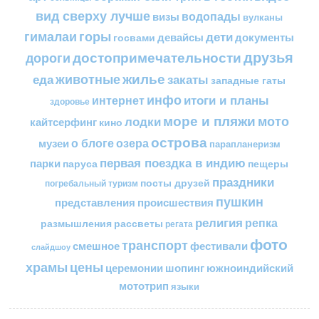
вид сверху лучше
водопады
визы
вулканы
горы
гималаи
дети
документы
госвами
девайсы
друзья
достопримечательности
дороги
жилье
еда
животные
закаты
западные гаты
инфо
итоги и планы
интернет
здоровье
море и пляжи
мото
лодки
кайтсерфинг
кино
острова
о блоге
озера
музеи
парапланеризм
первая поездка в индию
парки
пещеры
паруса
праздники
посты друзей
погребальный туризм
пушкин
представления
происшествия
религия
репка
размышления
рассветы
регата
фото
транспорт
смешное
фестивали
слайдшоу
цены
храмы
церемонии
шопинг
южноиндийский
мототрип
языки