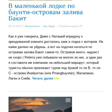
В маленькой лодке по
баунти-островам залива
Бакит
23.12.2010 //
Филиппины
»
Эль Нидо
» // Комментариев:
77
Как я уже говорила, Диме с Наташей впридачу к
арендованной комнате достались каяк и лодка с мотором. На
каяке далеко не уйдешь, а вот на лодочке кататься по
островам залива Бакит самое-то. Островов много, надоест
не скоро ) Ребята уже побывали на многих из них, а один раз
я составила им компанию на небольшой маршрут, который
туристы обычно проезжают туром под буквой то ли В, то ли
C - острова Инабуютан (или Pinangbuyutan), Малапакао,
Лаген и Снейк.
Читать далее