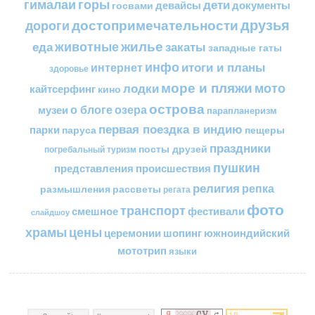
горы
гималаи
дети
документы
госвами
девайсы
друзья
достопримечательности
дороги
жилье
еда
животные
закаты
западные гаты
инфо
итоги и планы
интернет
здоровье
море и пляжи
мото
лодки
кайтсерфинг
кино
острова
о блоге
озера
музеи
парапланеризм
первая поездка в индию
парки
пещеры
паруса
праздники
посты друзей
погребальный туризм
пушкин
представления
происшествия
религия
репка
размышления
рассветы
регата
фото
транспорт
смешное
фестивали
слайдшоу
цены
храмы
церемонии
шопинг
южноиндийский
мототрип
языки