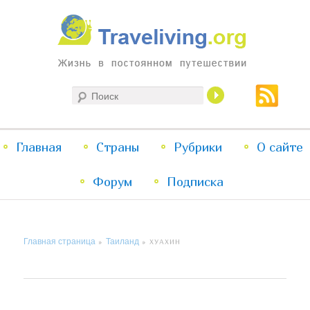
Жизнь в постоянном путешествии
Поиск
Traveliving
Главное
Главная
Страны
Перейти
Перейти
Рубрики
О сайте
меню
Форум
к
к
Подписка
основному
дополнительному
Главная страница
Таиланд
»
»
ХУАХИН
содержимому
содержимому