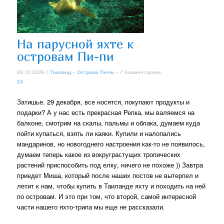
На парусной яхте к
островам Пи-пи
29.12.2009 //
Таиланд
»
Острова Пи-пи
» // Комментариев:
24
Затишье. 29 декабря, все носятся, покупают продукты и
подарки? А у нас есть прекрасная Репка, мы валяемся на
балконе, смотрим на скалы, пальмы и облака, думаем куда
пойти купаться, взять ли каяки. Купили и налопались
мандаринов, но новогоднего настроения как-то не появилось,
думаем теперь какое из вокруграстущих тропических
растений приспособить под елку, ничего не похоже )) Завтра
приедет Миша, который после наших постов не вытерпел и
летит к нам, чтобы купить в Таиланде яхту и походить на ней
по островам. И это при том, что второй, самой интересной
части нашего яхто-трипа мы еще не рассказали.