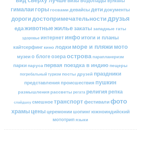
водопады
визы
вулканы
горы
гималаи
дети
документы
госвами
девайсы
друзья
достопримечательности
дороги
жилье
еда
животные
закаты
западные гаты
инфо
итоги и планы
интернет
здоровье
море и пляжи
мото
лодки
кайтсерфинг
кино
острова
о блоге
озера
музеи
парапланеризм
первая поездка в индию
парки
пещеры
паруса
праздники
посты друзей
погребальный туризм
пушкин
представления
происшествия
религия
репка
размышления
рассветы
регата
фото
транспорт
смешное
фестивали
слайдшоу
цены
храмы
церемонии
шопинг
южноиндийский
мототрип
языки