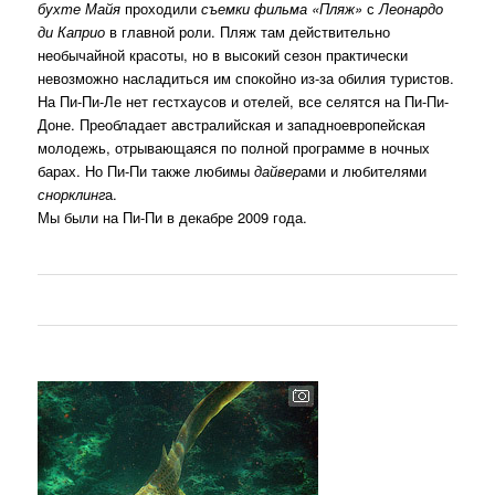
бухте Майя
проходили
съемки фильма «Пляж»
с
Леонардо
ди Каприо
в главной роли. Пляж там действительно
необычайной красоты, но в высокий сезон практически
невозможно насладиться им спокойно из-за обилия туристов.
На Пи-Пи-Ле нет гестхаусов и отелей, все селятся на Пи-Пи-
Доне. Преобладает австралийская и западноевропейская
молодежь, отрывающаяся по полной программе в ночных
барах. Но Пи-Пи также любимы
дайвер
ами и любителями
снорклинг
а.
Мы были на Пи-Пи в декабре 2009 года.