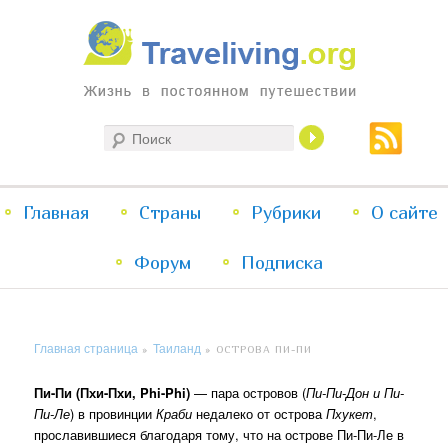
Жизнь в постоянном путешествии
Поиск
Traveliving
Главное
Главная
Страны
Перейти
Перейти
Рубрики
О сайте
меню
Форум
к
к
Подписка
основному
дополнительному
Главная страница
Таиланд
»
»
ОСТРОВА ПИ-ПИ
содержимому
содержимому
Пи-Пи (Пхи-Пхи, Phi-Phi)
— пара островов (
Пи-Пи-Дон и Пи-
Пи-Ле
) в провинции
Краби
недалеко от острова
Пхукет
,
прославившиеся благодаря тому, что на острове Пи-Пи-Ле в