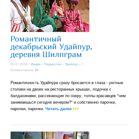
Романтичный
декабрьский Удайпур,
деревня Шилпграм
30.01.2008 //
Индия
»
Раджастан
»
Удайпур
» //
Комментариев:
38
Романтичность Удайпура сразу бросается в глаза - уютные
столики на двоих на ресторанных крышах, лодочки с
балдахинами, рассекающие по озеру, толпы красавцев "чем
занимаешься сегодня вечером?" и собственно парочки,
парочки, парочки.
Читать далее