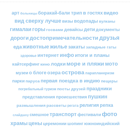
в гостях
видео
арт
боракай-бали трип
больницы
вид сверху лучше
водопады
визы
вулканы
горы
гималаи
дети
документы
госвами
девайсы
друзья
достопримечательности
дороги
жилье
еда
животные
закаты
западные гаты
инфо
итоги и планы
интернет
здоровье
море и пляжи
мото
лодки
кайтсерфинг
кино
острова
о блоге
озера
музеи
парапланеризм
первая поездка в индию
парки
пещеры
паруса
праздники
посты друзей
погребальный туризм
пушкин
представления
происшествия
религия
репка
размышления
рассветы
регата
фото
транспорт
смешное
фестивали
слайдшоу
цены
храмы
церемонии
шопинг
южноиндийский