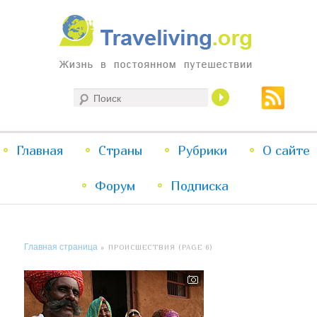
Жизнь в постоянном путешествии
Поиск
Traveliving
Главное
Главная
Страны
Перейти
Перейти
Рубрики
О сайте
меню
Форум
к
к
Подписка
основному
дополнительному
Главная страница
» ПРОИСШЕСТВИЯ (PAGE 6)
содержимому
содержимому