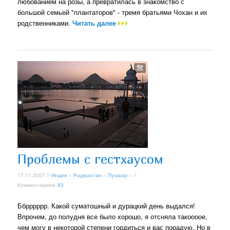
любованием на розы, а превратилась в знакомство с
большой семьей "плантаторов" - тремя братьями Чохан и их
родственниками.
Читать далее
Проблемы с гестхаусом
17.11.2007 //
Индия
»
Раджастан
»
Пушкар
» //
Комментариев:
83
Ббрррррр. Какой суматошный и дурацкий день выдался!
Впрочем, до полудня все было хорошо, я отсняла такоооое,
чем могу в некоторой степени гордиться и вас порадую. Но в