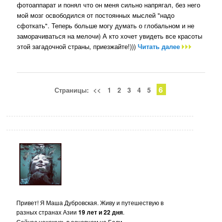
фотоаппарат и понял что он меня сильно напрягал, без него
мой мозг освободился от постоянных мыслей "надо
сфоткать". Теперь больше могу думать о глобальном и не
заморачиваться на мелочи) А кто хочет увидеть все красоты
этой загадочной страны, приезжайте!)))
Читать далее
6
Страницы:
<<
1
2
3
4
5
Привет! Я Маша Дубровская. Живу и путешествую в
разных странах Азии
19 лет и 22 дня
.
Сейчас нахожусь в основном на Бали.