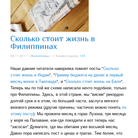
Сколько стоит жизнь в
Филиппинах
08.11.2011 //
Филиппины
» // Комментариев:
145
Наши давние читатели наверняка помнят посты "
Сколько
стоит жизнь в Индии
", "
Пример бюджета на двоих в первый
месяц жизни в Таиланде
", и "
Сколько стоит жизнь на Бали
".
Теперь мы по той же схеме написали нечто подобное, только
про Филиппины. Здесь, в этой стране, мы "висим" рекордно
долгий срок и в этом, по большей части, заслуга мягкого
визового режима (другие причины, частично можно понять
по
этому посту
). Мы прожили месяц в горах Лузона, три месяца
у моря на Палаване, кое-где поездили и вот теперь нас
"засосал" Думагете, где мы обитаем уже восьмой месяц.
Давно пора написать пост о ценах и тратах. Тем более, что