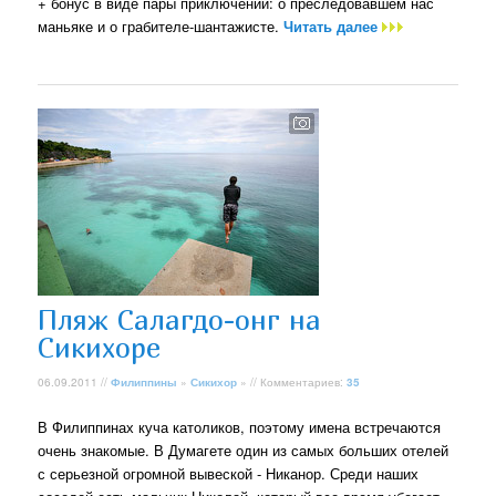
+ бонус в виде пары приключений: о преследовавшем нас
маньяке и о грабителе-шантажисте.
Читать далее
Пляж Салагдо-онг на
Сикихоре
06.09.2011 //
Филиппины
»
Сикихор
» // Комментариев:
35
В Филиппинах куча католиков, поэтому имена встречаются
очень знакомые. В Думагете один из самых больших отелей
с серьезной огромной вывеской - Никанор. Среди наших