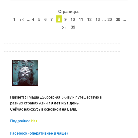
Страницы:
8
1
<<
...
4
5
6
7
9
10
11
12
13
...
20
30
...
>>
39
Привет! Я Маша Дубровская. Живу и путешествую в
разных странах Азии
19 лет и 21 день
.
Сейчас нахожусь в основном на Бали.
Подробнее
Facebook (оперативнее и чаще)