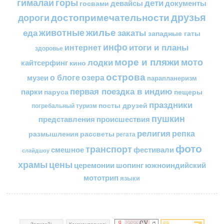
горы
гималаи
дети
документы
госвами
девайсы
друзья
достопримечательности
дороги
жилье
еда
животные
закаты
западные гаты
инфо
итоги и планы
интернет
здоровье
море и пляжи
мото
лодки
кайтсерфинг
кино
острова
о блоге
озера
музеи
парапланеризм
первая поездка в индию
парки
пещеры
паруса
праздники
посты друзей
погребальный туризм
пушкин
представления
происшествия
религия
репка
размышления
рассветы
регата
фото
транспорт
смешное
фестивали
слайдшоу
цены
храмы
церемонии
шопинг
южноиндийский
мототрип
языки
Записей:
Комментариев: