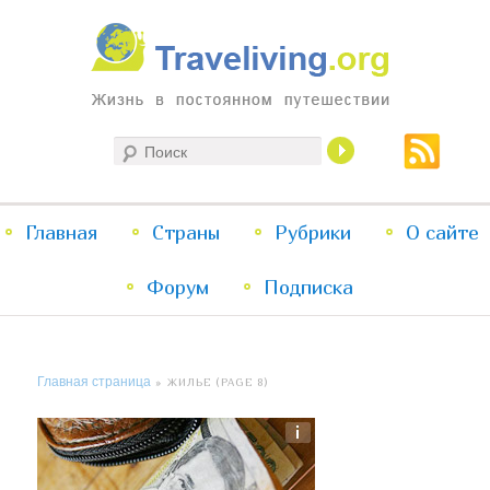
Жизнь в постоянном путешествии
Поиск
Traveliving
Главное
Главная
Страны
Перейти
Перейти
Рубрики
О сайте
меню
Форум
к
к
Подписка
основному
дополнительному
Главная страница
» ЖИЛЬЕ (PAGE 8)
содержимому
содержимому