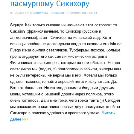
пасмурному Сикихору
01.09.2011 //
Филиппины
»
Сикихор
» // Комментариев:
43
Siquijor. Как только смешно ни называют этот островок: то
Сикийоъ (франкоязычные), то Сикижор (русские и
англоязычные), а он - Сикихор, на испанский лад. Хотя
испанцы вообще не долго думая когда-то назвали его Isla de
Fuego из-за обилия светлячков. Турфирмы, похоже, больше
пропагандируют его как самый мистический остров в
Филиппинах из-за хилеров, которые на нем обитают. Но про
светлячков мы (ладно, я) благополучно забыли, хилеры нам
не были интересны, не верим мы в них. Хотели мы только
одного - наконец-то найти хороший пляж и искупаться. Да.
Вот так банально. Но изголодавшимся бледным друзьям
моим, уставшим с бешеной дороги через полмира, этого
очень хотелось, да и мне тоже, чего греха таить ))) Сегодня
мы расскажем о скитаниях первых двух пасмурных дней на
Сикихоре в поисках удобного и красивого уголка.
Читать
далее