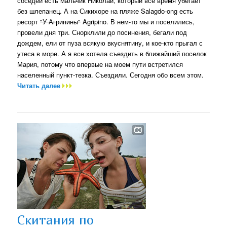
соседей есть мальчик Николай, который все время убегает
без шлепанец. А на Сикихоре на пляже Salagdo-ong есть
ресорт
"У Агрипины"
Agripino. В нем-то мы и поселились,
провели дня три. Снорклили до посинения, бегали под
дождем, ели от пуза всякую вкуснятину, и кое-кто прыгал с
утеса в море. А я все хотела съездить в ближайший поселок
Мария, потому что впервые на моем пути встретился
населенный пункт-тезка. Съездили. Сегодня обо всем этом.
Читать далее
Скитания по